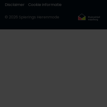
Roy Robson
Disclaimer
Cookie informatie
© 2026 Spierings Herenmode
Schiesser
Secrid
Slater
State of Art
Superdry
Thomas Maine
Tommy Hilfiger
Tramarossa
Vanguard