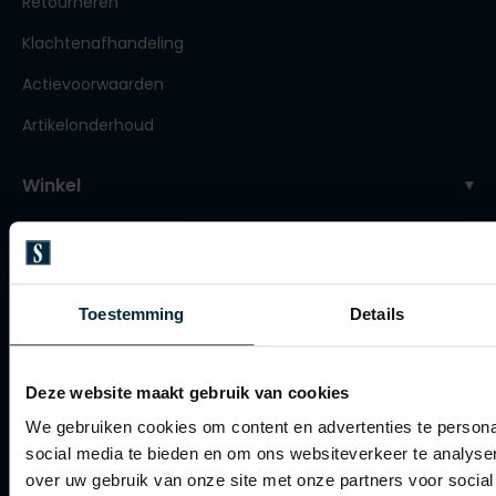
Retourneren
Tommy Hilfiger
Tommy Hilfiger
Giorgio
Klachtenafhandeling
Vanguard
Vanguard
Actievoorwaarden
Lange maten
Artikelonderhoud
John Miller
Overhemden extra lang
La Boucle
Winkel
Lacoste
Winkel
Ledub
Openingstijden
Lindenmann
Toestemming
Details
Contact winkel
Mac
Contact webshop
Mc Alson
Deze website maakt gebruik van cookies
Meyer
Spierings Herenmode
We gebruiken cookies om content en advertenties te persona
New Zealand
social media te bieden en om ons websiteverkeer te analyse
Over Spierings
over uw gebruik van onze site met onze partners voor social
North 84