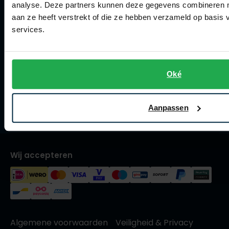
Collecties herenkleding
analyse. Deze partners kunnen deze gegevens combineren me
Olymp
aan ze heeft verstrekt of die ze hebben verzameld op basis
Lengtematen herenkleding
services.
Trouwpakken
People of Shibuya
Maatpakken en -colberts
PME Legend
Oké
Maatoverhemden
Pierre Cardin
Meesterkleermaker
Aanpassen
Polo Ralph Lauren
Vacatures
Portofino
Profuomo
Wij accepteren
R2
Rehab
Replay
Reset
Algemene voorwaarden
Veiligheid & Privacy