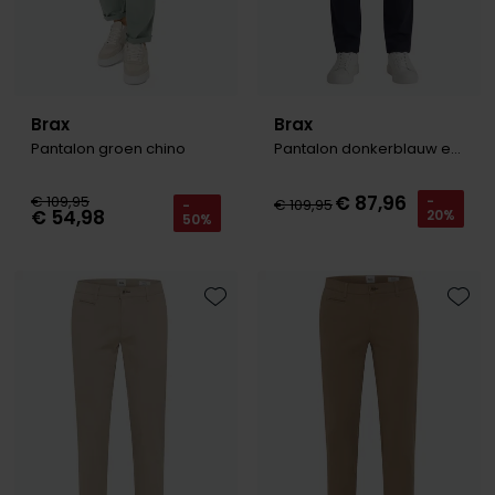
Brax
Brax
Pantalon groen chino
Pantalon donkerblauw effen
€ 87,96
€ 109,95
-
€ 109,95
-
€ 54,98
20%
50%
Toevoegen aan favorieten
Toevo