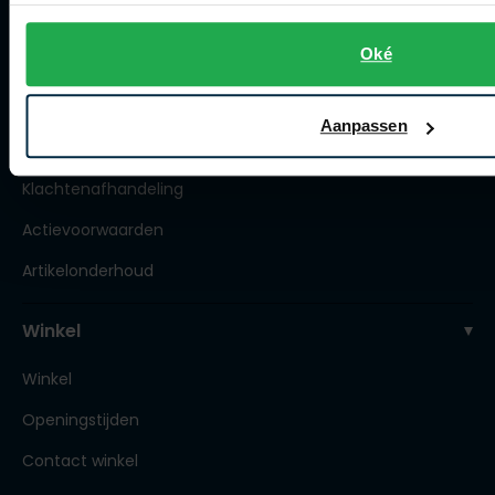
Bestellen
Oké
Betalen
Verzenden
Aanpassen
Retourneren
Klachtenafhandeling
Actievoorwaarden
Artikelonderhoud
Winkel
Winkel
Openingstijden
Contact winkel