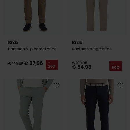
Brax
Brax
Pantalon 5-p camel effen
Pantalon beige effen
€ 87,96
€ 109,95
-
€ 109,95
-
€ 54,98
20%
50%
Toevoegen aan favorieten
Toevo