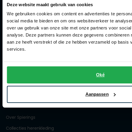
Deze website maakt gebruik van cookies
Klachtenafhandeling
We gebruiken cookies om content en advertenties te persona
Actievoorwaarden
social media te bieden en om ons websiteverkeer te analyse
Artikelonderhoud
over uw gebruik van onze site met onze partners voor social
analyse. Deze partners kunnen deze gegevens combineren me
Winkel
aan ze heeft verstrekt of die ze hebben verzameld op basis
services.
Winkel
Openingstijden
Oké
Contact winkel
Contact webshop
Aanpassen
Spierings Herenmode
Over Spierings
Collecties herenkleding