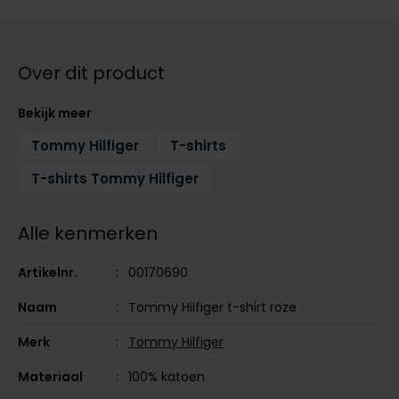
Tommy Hilfiger
Tommy Hilfiger
Giorgio
Vanguard
Vanguard
Over dit product
Lange maten
John Miller
Bekijk meer
Overhemden extra lang
La Boucle
Tommy Hilfiger
T-shirts
Lacoste
T-shirts Tommy Hilfiger
Ledub
Alle kenmerken
Lindenmann
Mac
Artikelnr.
00170690
Mc Alson
Naam
Tommy Hilfiger t-shirt roze
Meyer
Merk
Tommy Hilfiger
New Zealand
Materiaal
100% katoen
North 84