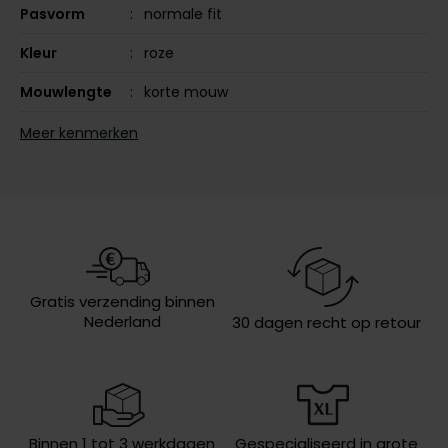
Pasvorm
normale fit
Olymp
Kleur
roze
Mouwlengte
korte mouw
People of Shibuya
Leveranciers
MW0MW39995-TPB
Meer kenmerken
nr.
PME Legend
Pierre Cardin
Model
ronde hals
Polo Ralph Lauren
Design
effen
Portofino
Wasvoorschriften
speciaal wasprogamma 30°C,
toegestaan voor de droger, strijken
Profuomo
op middelhoge temperatuur,
Gratis verzending binnen
chemish reinigen
R2
Nederland
30 dagen recht op retour
Rehab
Replay
Reset
Binnen 1 tot 3 werkdagen
Gespecialiseerd in grote