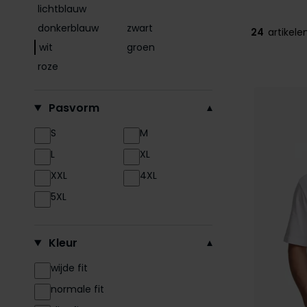
lichtblauw
donkerblauw
zwart
24
artikele
wit
groen
roze
Pasvorm
S
M
L
XL
XXL
4XL
5XL
Kleur
wijde fit
normale fit