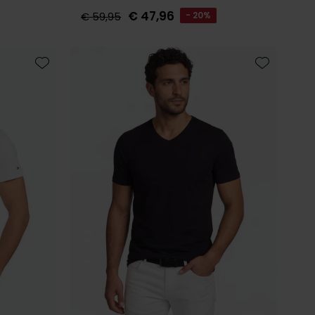
€ 47,96
€ 59,95
- 20%
Toevoegen aan favorieten
Toevoegen 