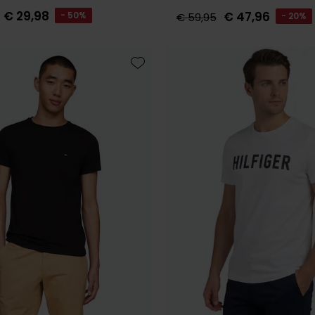
€ 29,98
€ 47,96
- 50%
€ 59,95
- 20%
Toevoegen aan favorieten