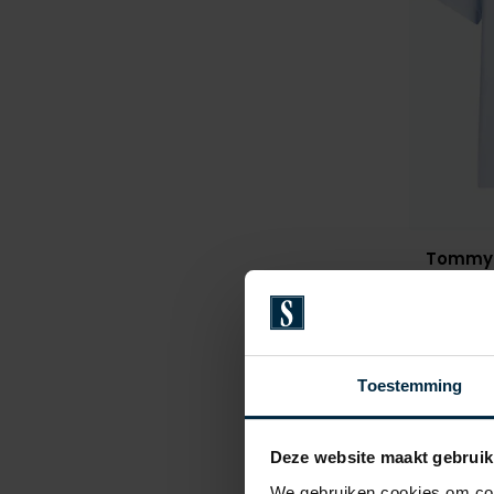
Tommy H
t-shirt l
€ 39,95
Toestemming
Deze website maakt gebruik
We gebruiken cookies om cont