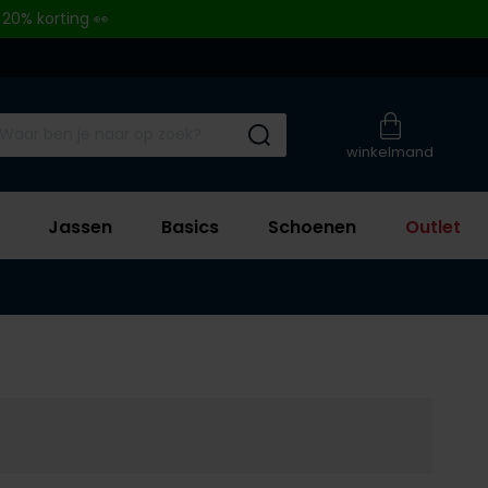
 20% korting 👀
Submit search
winkelmand
Jassen
Basics
Schoenen
Outlet