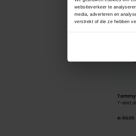
websiteverkeer te analyseren
media, adverteren en analys
verstrekt of die ze hebben v
Tommy H
T-shirt 
€ 59,95