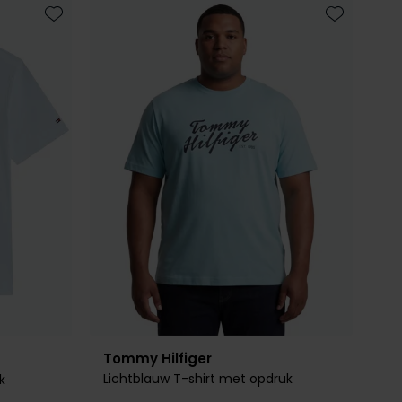
Toevoegen aan favorieten
Toevoegen 
Tommy Hilfiger
Lichtblauw T-shirt met opdruk
k