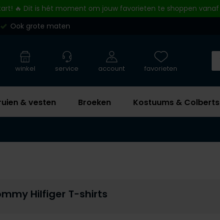
tart! 🔥 Dit is hét moment om jouw favorieten te shoppen vanaf
Ook grote maten
winkel
service
account
favorieten
ruien & vesten
Broeken
Kostuums & Colberts
mmy Hilfiger T-shirts