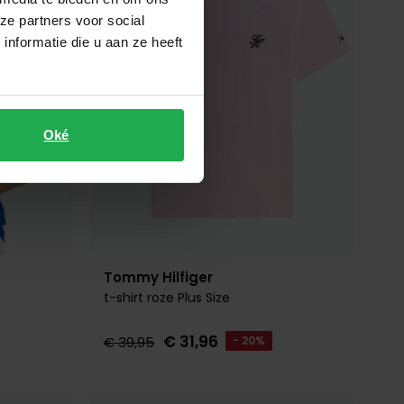
ze partners voor social
nformatie die u aan ze heeft
Oké
Tommy Hilfiger
t-shirt roze Plus Size
€ 31,96
€ 39,95
- 20%