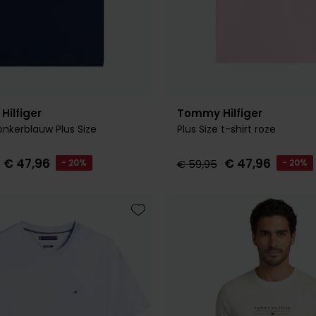
ilfiger
Tommy Hilfiger
onkerblauw Plus Size
Plus Size t-shirt roze
€ 47,96
€ 47,96
- 20%
€ 59,95
- 20%
Toevoegen aan favorieten