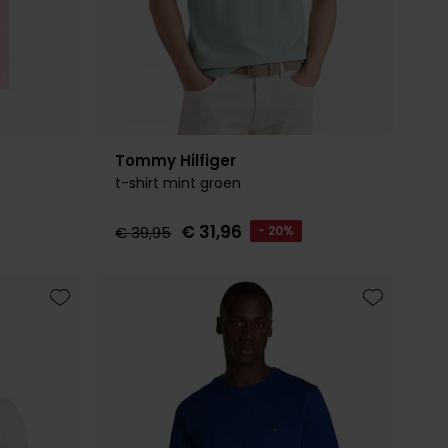
Tommy Hilfiger
t-shirt mint groen
€ 31,96
€ 39,95
- 20%
Toevoegen aan favorieten
Toevoegen 