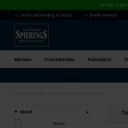
Skip to content
De SALE is ges
Gratis verzending & retour
Snelle service
Merken
Overhemden
Poloshirts
T
Favorieten
Home
Poloshirts
T-shirts
Tommy Hilfiger T-shirts
Filteren op
Maat
To
blauw