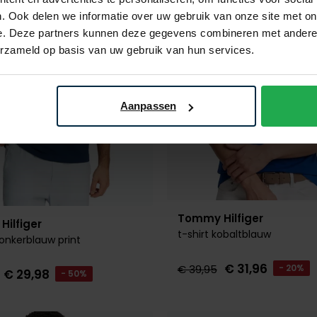
. Ook delen we informatie over uw gebruik van onze site met on
e. Deze partners kunnen deze gegevens combineren met andere i
erzameld op basis van uw gebruik van hun services.
Aanpassen
Tommy Hilfiger
ilfiger
t-shirt kobaltblauw
donkerblauw print
€ 31,96
€ 39,95
- 20%
€ 29,98
- 50%