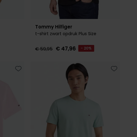
Tommy Hilfiger
t-shirt zwart opdruk Plus Size
€ 47,96
€ 59,95
- 20%
Toevoegen aan favorieten
Toevoegen 