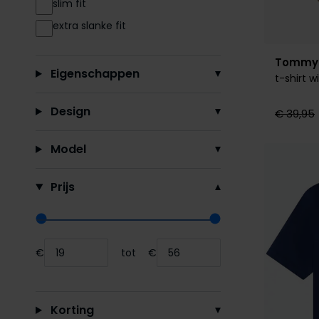
slim fit
extra slanke fit
Tommy H
Eigenschappen
t-shirt wi
Design
€ 39,95
Model
Prijs
Range slider min value
Range slider max value
€
tot
€
Minimum value input
Maximum value input
Korting