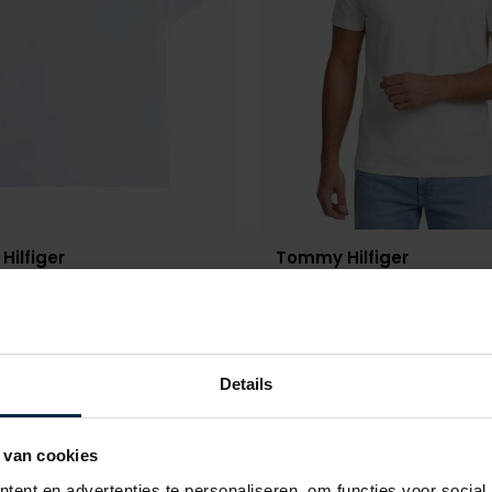
ilfiger
Tommy Hilfiger
ichtblauw
t-shirt wit Regular Fit
€ 31,96
€ 39,96
- 20%
€ 49,95
- 20%
Details
Toevoegen aan favorieten
 van cookies
ent en advertenties te personaliseren, om functies voor social