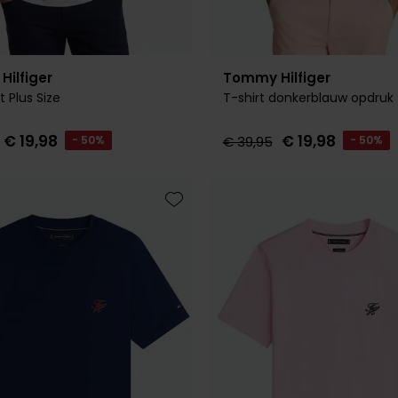
ilfiger
Tommy Hilfiger
t Plus Size
T-shirt donkerblauw opdruk
€ 19,98
€ 19,98
- 50%
€ 39,95
- 50%
Toevoegen aan favorieten