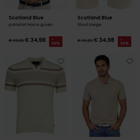
Scotland Blue
Scotland Blue
poloshirt Horris groen
Short beige
€ 34,98
€ 34,98
-
-
€ 69,95
€ 69,95
50%
50%
Toevoegen aan favorieten
Toevo