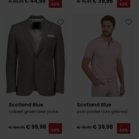
€ 44,98
€ 39,98
-
-
€ 89,95
€ 79,95
50%
50%
Toevoegen aan favorieten
Toevo
Scotland Blue
Scotland Blue
colbert groen leek jacket drop 7.5
polo pastel roze gebreid
€ 99,98
€ 39,98
-
-
€ 199,95
€ 79,95
50%
50%