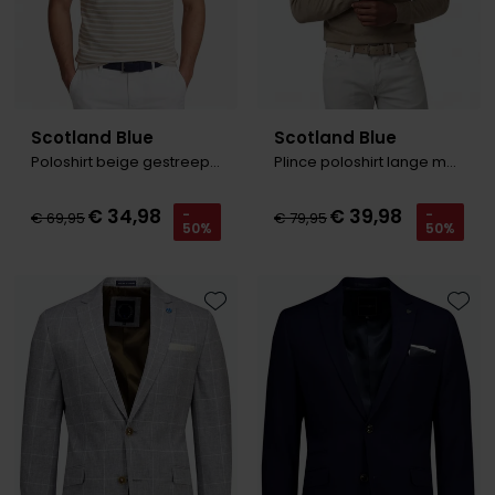
Scotland Blue
Scotland Blue
Poloshirt beige gestreept katoen
Plince poloshirt lange mouw bruin
€ 34,98
€ 39,98
-
-
€ 69,95
€ 79,95
50%
50%
Toevoegen aan favorieten
Toevo