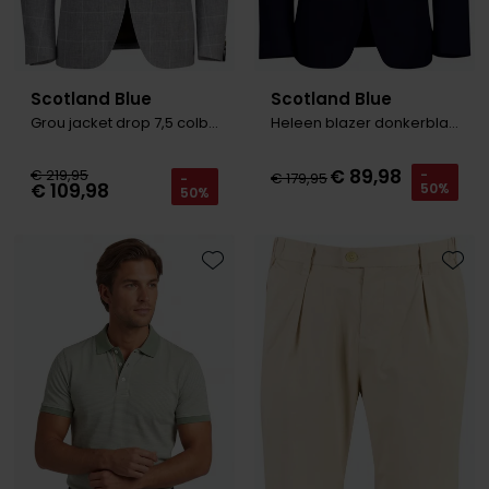
Scotland Blue
Scotland Blue
Grou jacket drop 7,5 colbert grijs
Heleen blazer donkerblauw
€ 89,98
€ 219,95
-
€ 179,95
-
€ 109,98
50%
50%
Toevoegen aan favorieten
Toevo