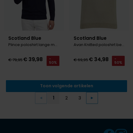
Scotland Blue
Scotland Blue
Plince poloshirt lange mouw navy
Avan Knitted poloshirt beige blauw
€ 39,98
€ 34,98
-
-
€ 79,95
€ 69,95
50%
50%
Toon volgende artikelen
1
2
3
Vorige
Volgende
Current Page
Page
Page