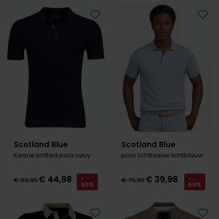
Toevoegen aan favorieten
Toevo
Scotland Blue
Scotland Blue
Keane knitted polo navy
polo lichtblauw lichtblauw
€ 44,98
€ 39,98
-
-
€ 89,95
€ 79,95
50%
50%