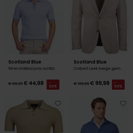
Roy Robson
Schiesser
Secrid
Slater
State of Art
Scotland Blue
Scotland Blue
Wren knitted polo lichtblauw
Colbert Leek beige gemeleerd
Superdry
Thomas Maine
€ 44,98
€ 99,98
-
-
€ 89,95
€ 199,95
50%
50%
Tommy Hilfiger
Tramarossa
Toevoegen aan favorieten
Toevo
Vanguard