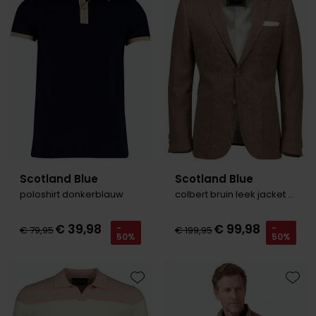
Toevoegen aan favorieten
Toevo
Scotland Blue
Scotland Blue
poloshirt donkerblauw
colbert bruin leek jacket drop 7.5
€ 39,98
€ 99,98
-
-
€ 79,95
€ 199,95
50%
50%
Toevoegen aan favorieten
Toevo