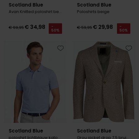
Scotland Blue
Scotland Blue
Avan Knitted poloshirt beige bruin
Poloshirts beige
€ 34,98
€ 29,98
-
-
€ 69,95
€ 59,95
50%
50%
Toevoegen aan favorieten
Toevo
Scotland Blue
Scotland Blue
poloshirt lichtblauw katoen
Grou jacket drop 7,5 bruin wit