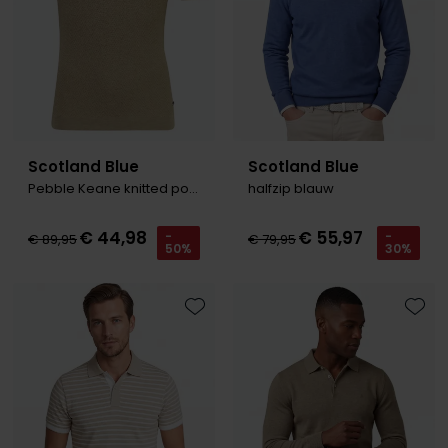
Scotland Blue
Scotland Blue
Pebble Keane knitted polo beige
halfzip blauw
€ 44,98
€ 55,97
-
-
€ 89,95
€ 79,95
50%
30%
Toevoegen aan favorieten
Toevo