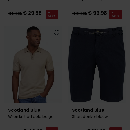
€ 29,98
€ 99,98
-
-
€ 59,95
€ 199,95
50%
50%
Toevoegen aan favorieten
Toevo
Scotland Blue
Scotland Blue
Wren knitted polo beige
Short donkerblauw