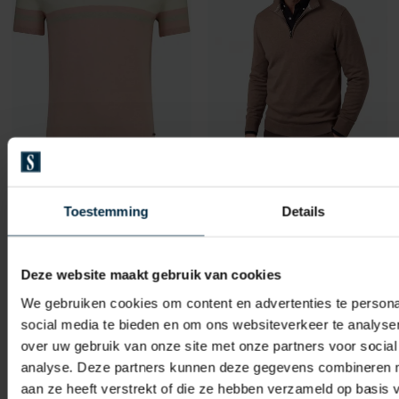
Scotland Blue
Scotland Blue
Avan Knitted poloshirt roze beige
beige halfzip
Toestemming
Details
€ 34,98
€ 55,97
-
-
€ 69,95
€ 79,95
50%
30%
Deze website maakt gebruik van cookies
We gebruiken cookies om content en advertenties te persona
social media te bieden en om ons websiteverkeer te analyse
Toevoegen aan favorieten
Toevo
over uw gebruik van onze site met onze partners voor social
analyse. Deze partners kunnen deze gegevens combineren me
aan ze heeft verstrekt of die ze hebben verzameld op basis