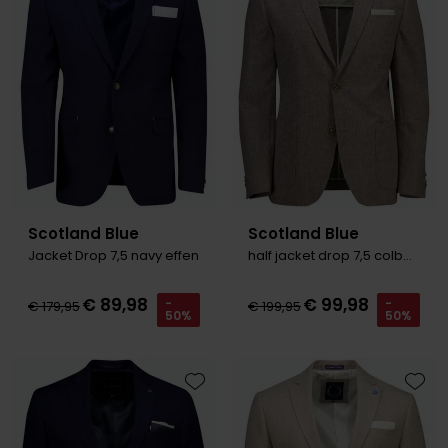
Scotland Blue
Scotland Blue
Jacket Drop 7,5 navy effen
half jacket drop 7,5 colbert bruin
€ 89,98
€ 99,98
-
-
€ 179,95
€ 199,95
50%
50%
Toevoegen aan favorieten
Toevo