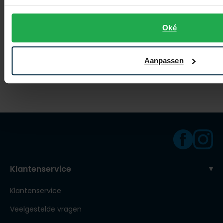
Scotland Blue
Scotland Blue
Oké
colbert bruin rib
colbert bruin
Aanpassen
€ 179,95
€ 179,95
-
-
€ 143,96
€ 143,96
20%
20%
Klantenservice
Klantenservice
Veelgestelde vragen