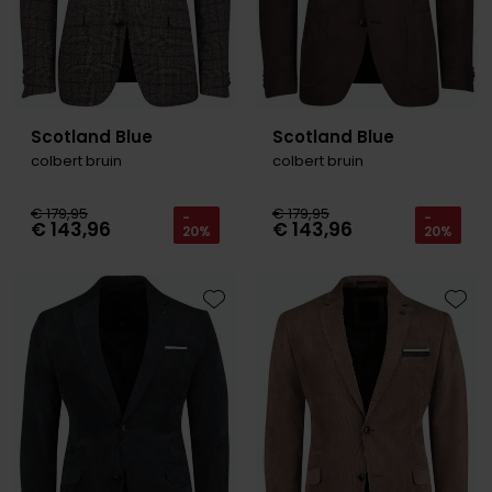
Scotland Blue
Scotland Blue
colbert bruin
colbert bruin
€ 179,95
€ 179,95
-
-
€ 143,96
€ 143,96
20%
20%
Toevoegen aan favorieten
Toevo