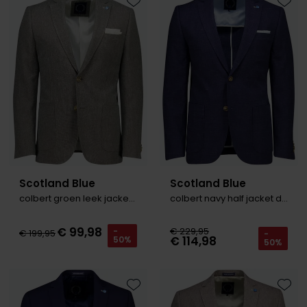
Toevoegen aan favorieten
Toevo
Scotland Blue
Scotland Blue
colbert groen leek jacket drop 7.5
colbert navy half jacket drop 7.5
€ 99,98
€ 229,95
-
€ 199,95
-
€ 114,98
50%
50%
Toevoegen aan favorieten
Toevo