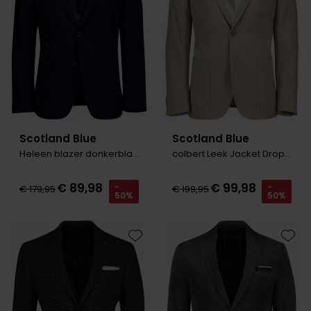
Scotland Blue
Scotland Blue
Heleen blazer donkerblauw
colbert Leek Jacket Drop beige
€ 89,98
€ 99,98
-
-
€ 179,95
€ 199,95
50%
50%
Toevoegen aan favorieten
Toevo