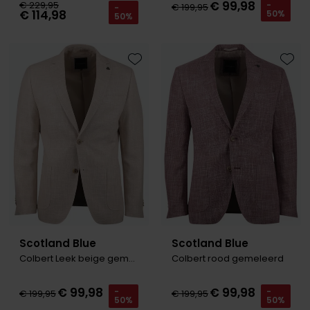
€ 99,98
€ 229,95
-
€ 199,95
-
€ 114,98
50%
Olymp
50%
Toevoegen aan favorieten
Toevo
People of Shibuya
PME Legend
Pierre Cardin
Polo Ralph Lauren
Portofino
Profuomo
R2
Scotland Blue
Scotland Blue
Rehab
Colbert Leek beige gemeleerd
Colbert rood gemeleerd
Replay
€ 99,98
€ 99,98
-
-
€ 199,95
€ 199,95
Reset
50%
50%