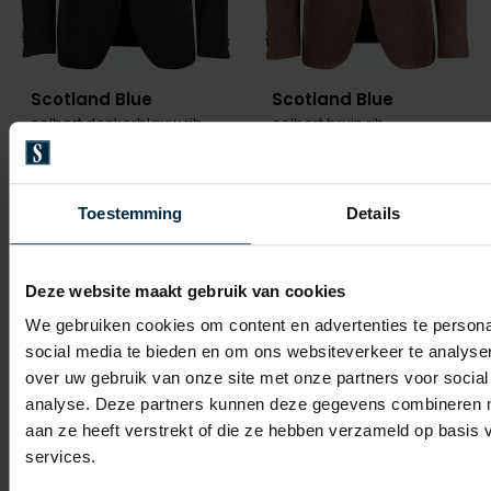
Scotland Blue
Scotland Blue
colbert donkerblauw rib
colbert bruin rib
€ 179,95
€ 179,95
-
-
€ 143,96
€ 143,96
20%
20%
Toestemming
Details
Toevoegen aan favorieten
Toevo
Deze website maakt gebruik van cookies
We gebruiken cookies om content en advertenties te persona
social media te bieden en om ons websiteverkeer te analyse
over uw gebruik van onze site met onze partners voor social
analyse. Deze partners kunnen deze gegevens combineren me
aan ze heeft verstrekt of die ze hebben verzameld op basis
services.