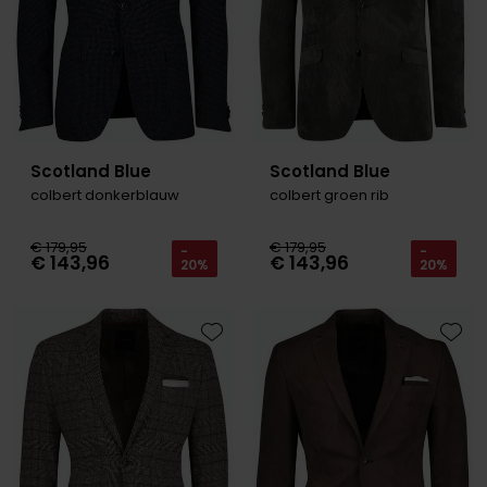
Scotland Blue
Scotland Blue
colbert donkerblauw
colbert groen rib
€ 179,95
€ 179,95
-
-
€ 143,96
€ 143,96
20%
20%
Toevoegen aan favorieten
Toevo