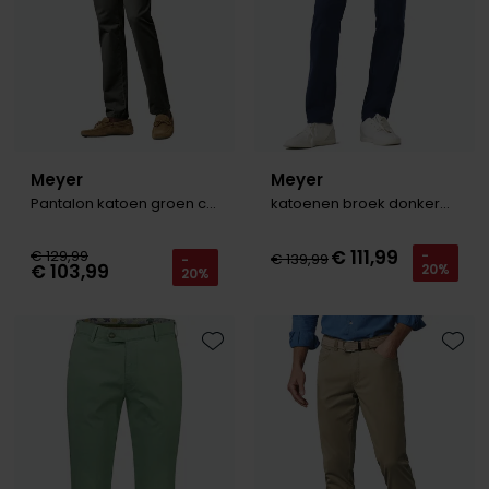
Meyer
Meyer
Pantalon katoen groen chino
katoenen broek donkerblauw Bonn
€ 111,99
€ 129,99
-
€ 139,99
-
€ 103,99
20%
20%
Toevoegen aan favorieten
Toevo