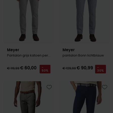
Meyer
Meyer
Pantalon grijs katoen perfect fit
pantalon Bonn lichtblauw
€ 60,00
€ 90,99
-
-
€ 119,99
€ 129,99
50%
30%
Toevoegen aan favorieten
Toevo