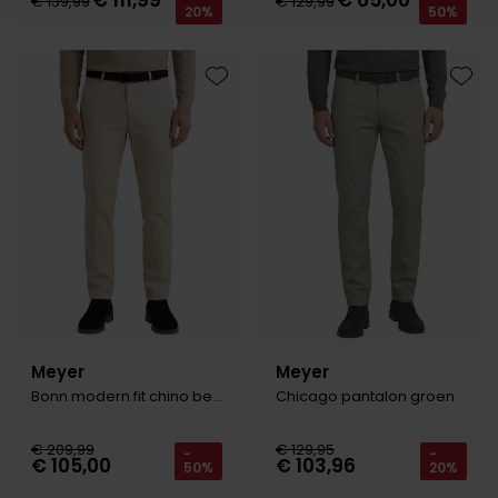
€ 111,99
€ 65,00
€ 139,99
€ 129,99
20%
50%
Toevoegen aan favorieten
Toevo
Meyer
Meyer
Bonn modern fit chino beige katoen
Chicago pantalon groen
€ 209,99
€ 129,95
-
-
€ 105,00
€ 103,96
50%
20%