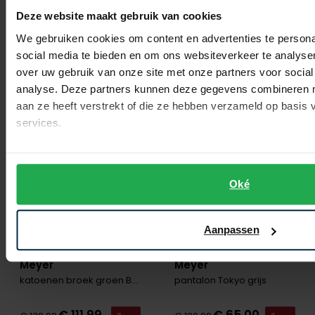
Deze website maakt gebruik van cookies
€ 75,00
€ 129,99
-
€ 149,99
-
€ 103,99
50%
20%
We gebruiken cookies om content en advertenties te persona
social media te bieden en om ons websiteverkeer te analyse
over uw gebruik van onze site met onze partners voor social
analyse. Deze partners kunnen deze gegevens combineren me
Toevoegen aan favorieten
Toevo
aan ze heeft verstrekt of die ze hebben verzameld op basis
services.
Oké
Aanpassen
Meyer
Meyer
katoenen broek groen Bonn
pantalon Tokyo grijs
-
-