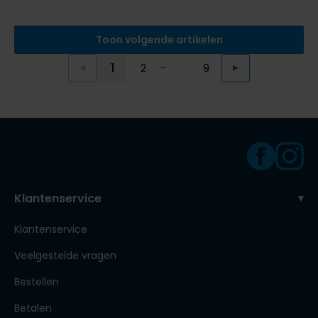
Toon volgende artikelen
...
1
2
9
Vorige
Volgende
Current Page
Page
Page
Klantenservice
Klantenservice
Veelgestelde vragen
Bestellen
Betalen