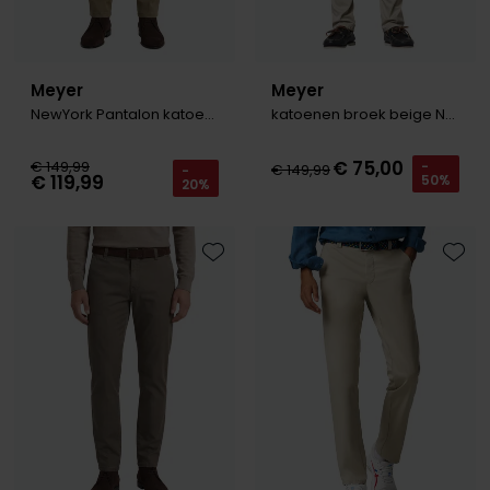
Meyer
Meyer
NewYork Pantalon katoen bruin flatfront
katoenen broek beige New York
€ 75,00
€ 149,99
-
€ 149,99
-
€ 119,99
50%
20%
Toevoegen aan favorieten
Toevo