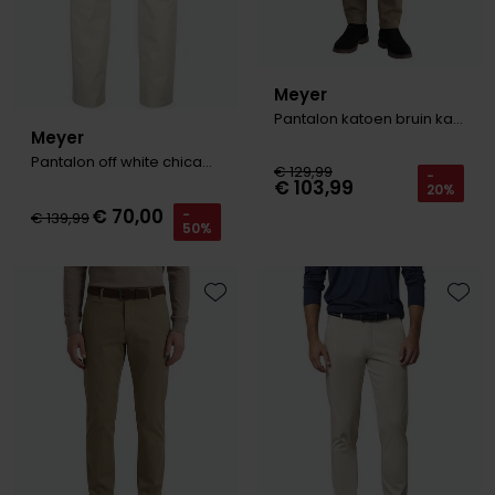
Meyer
Pantalon katoen bruin katoen
Meyer
Pantalon off white chicago perfect fit
€ 129,99
-
€ 103,99
20%
€ 70,00
-
€ 139,99
50%
Toevoegen aan favorieten
Toevo