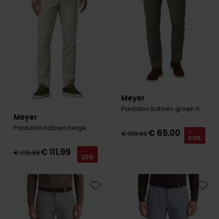
Meyer
Pantalon katoen groen flatfront
Meyer
Pantalon katoen beige
€ 65,00
-
€ 129,99
50%
€ 111,99
-
€ 139,99
20%
Toevoegen aan favorieten
Toevo