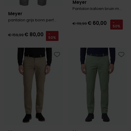
Meyer
Pantalon katoen bruin modern fit
Meyer
pantalon grijs bonn perfect fit
€ 60,00
-
€ 119,99
50%
€ 80,00
-
€ 159,99
50%
Toevoegen aan favorieten
Toevo