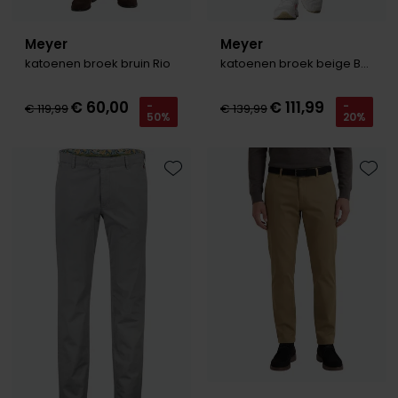
Meyer
Meyer
katoenen broek bruin Rio
katoenen broek beige Bonn
€ 60,00
€ 111,99
-
-
€ 119,99
€ 139,99
50%
20%
Toevoegen aan favorieten
Toevo