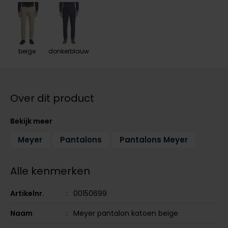
Tommy Hilfiger
Tommy Hilfiger
Giorgio
Vanguard
Vanguard
beige
donkerblauw
Lange maten
John Miller
Overhemden extra lang
La Boucle
Over dit product
Lacoste
Ledub
Bekijk meer
Lindenmann
Meyer
Pantalons
Pantalons Meyer
Mac
Mc Alson
Alle kenmerken
Meyer
Artikelnr.
00150699
New Zealand
Naam
Meyer pantalon katoen beige
North 84