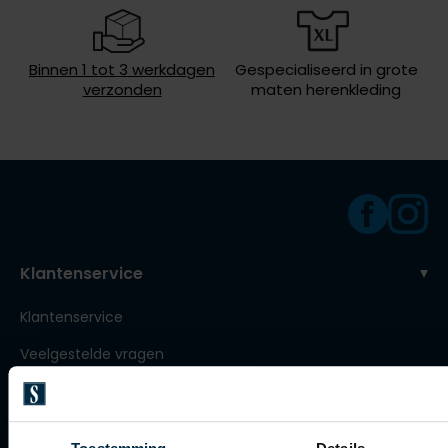
Roy Robson
Binnen 1 tot 3 werkdagen
Gespecialiseerd in grote
verzonden
maten herenkleding
Schiesser
Secrid
Slater
State of Art
Superdry
Klantenservice
Thomas Maine
Tommy Hilfiger
Klantenservice
Tramarossa
Veelgestelde vragen
Vanguard
Bestellen
Betalen