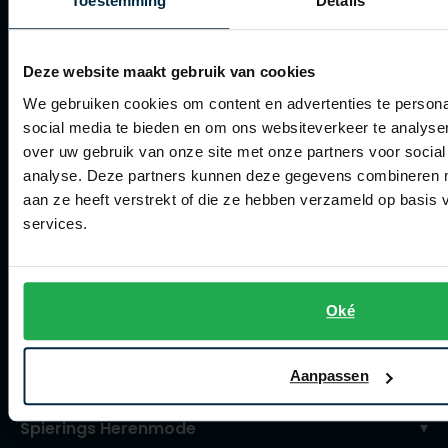
Toestemming
Details
Verzenden
Retourneren
Deze website maakt gebruik van cookies
Klachtenafhandeling
We gebruiken cookies om content en advertenties te persona
Actievoorwaarden
social media te bieden en om ons websiteverkeer te analyse
over uw gebruik van onze site met onze partners voor social
Artikelonderhoud
analyse. Deze partners kunnen deze gegevens combineren me
aan ze heeft verstrekt of die ze hebben verzameld op basis
Winkel
services.
Winkel
Openingstijden
Oké
Contact winkel
Contact webshop
Aanpassen
Spierings Herenmode