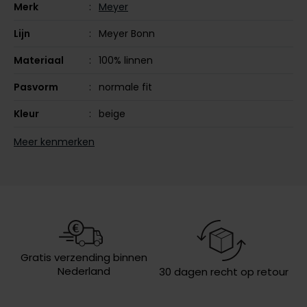
Merk
Meyer
Olymp
Lijn
Meyer Bonn
Materiaal
100% linnen
People of Shibuya
Pasvorm
normale fit
PME Legend
Kleur
beige
Pierre Cardin
Leveranciers
BONN 1-8115-31
Meer kenmerken
Polo Ralph Lauren
nr.
Portofino
Model
chino
Profuomo
Design
effen
R2
Omslag
zonder omslag
Rehab
Gratis verzending binnen
Replay
Nederland
30 dagen recht op retour
Reset