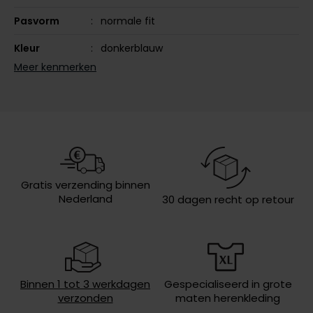
Olymp
Pasvorm
normale fit
Kleur
donkerblauw
Meer kenmerken
Leveranciers
DUBLIN 9-3009-19
People of Shibuya
nr.
PME Legend
Design
effen
Pierre Cardin
Omslag
zonder omslag
Polo Ralph Lauren
Wasvoorschriften
40°C was, niet in de droger, niet
Portofino
strijken, niet chemisch reinigen
Gratis verzending binnen
Nederland
30 dagen recht op retour
Profuomo
R2
Rehab
Replay
Binnen 1 tot 3 werkdagen
Gespecialiseerd in grote
verzonden
maten herenkleding
Reset