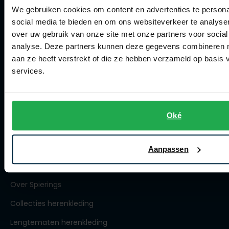
Actievoorwaarden
We gebruiken cookies om content en advertenties te persona
social media te bieden en om ons websiteverkeer te analyse
Artikelonderhoud
over uw gebruik van onze site met onze partners voor social
analyse. Deze partners kunnen deze gegevens combineren me
Winkel
aan ze heeft verstrekt of die ze hebben verzameld op basis
services.
Winkel
Openingstijden
Contact winkel
Oké
Contact webshop
Aanpassen
Spierings Herenmode
Over Spierings
Collecties herenkleding
Lengtematen herenkleding