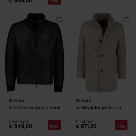
€ 549,50
50%
Olymp
Toevoegen aan favorieten
Toevo
People of Shibuya
PME Legend
Pierre Cardin
Polo Ralph Lauren
Portofino
Profuomo
R2
Gimos
Gimos
Gimo's winterjas bruin leer
winterjas beige Gimo's
Rehab
Replay
€ 1.098,00
€ 1.089,00
-
-
€ 549,00
€ 871,20
50%
20%
Reset