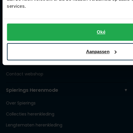
Actievoorwaarden
services.
Artikelonderhoud
Winkel
Oké
Winkel
Aanpassen
Openingstijden
Contact winkel
Contact webshop
Spierings Herenmode
Over Spierings
Collecties herenkleding
Lengtematen herenkleding