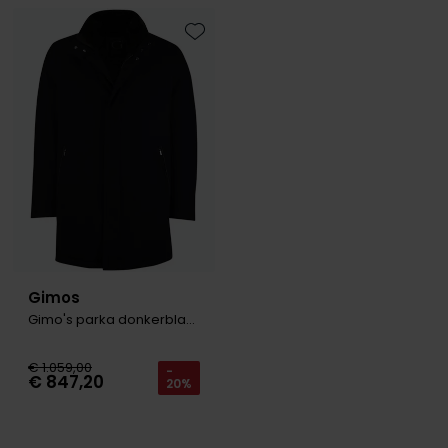
Roy Robson
Toevoegen aan favorieten
Schiesser
Secrid
Slater
State of Art
Superdry
Thomas Maine
Gimos
Tommy Hilfiger
Gimo's parka donkerblauw
Tramarossa
€ 1.059,00
-
€ 847,20
Vanguard
20%