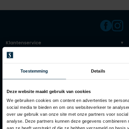
Klantenservice
Klantenservice
Veelgestelde vragen
Toestemming
Details
Bestellen
Betalen
Deze website maakt gebruik van cookies
Verzenden
We gebruiken cookies om content en advertenties te persona
social media te bieden en om ons websiteverkeer te analyse
Retourneren
over uw gebruik van onze site met onze partners voor social
Klachtenafhandeling
analyse. Deze partners kunnen deze gegevens combineren me
aan ze heeft verstrekt of die ze hebben verzameld op basis