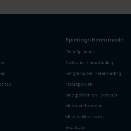
Spierings Herenmode
Over Spierings
den
Collecties herenkleding
kel
Lengtematen herenkleding
bshop
Trouwpakken
Maatpakken en -colberts
Maatoverhemden
Meesterkleermaker
Vacatures