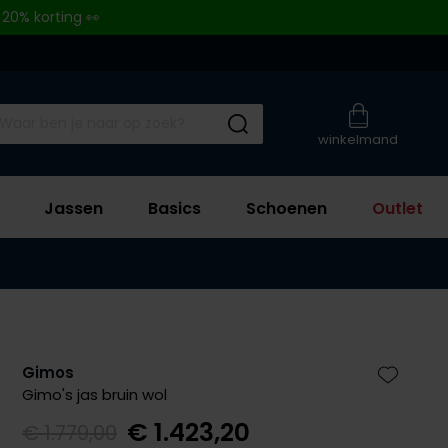
 20% korting 👀
Submit search
winkelmand
Jassen
Basics
Schoenen
Outlet
Gimos
Zet bij 
Gimo's jas bruin wol
€ 1.423,20
€ 1.779,00