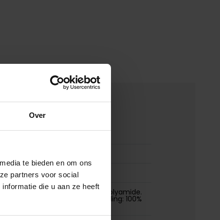
merken
Over
00163675
Gimo's jas bruin wol
 media te bieden en om ons
Gimos
ze partners voor social
nformatie die u aan ze heeft
Materiaal: 80% wol en 20% polyamide.
Voering: 100% polyamide. Vulling: 100%
polyester