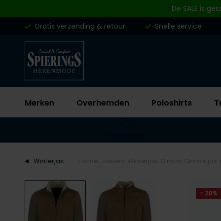
Skip to content
De SALE is ges
Gratis verzending & retour
Snelle service
Merken
Overhemden
Poloshirts
T
Favorieten
Winterjas
Home
Jassen
Winterjas
Gimos
Gimo's jas 
- 20%