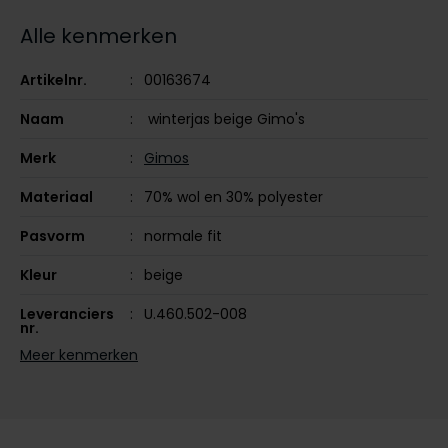
Tommy Hilfiger
Tommy Hilfiger
Alle kenmerken
Giorgio
Vanguard
Vanguard
Artikelnr.
00163674
Lange maten
Naam
winterjas beige Gimo's
John Miller
Overhemden extra lang
La Boucle
Merk
Gimos
Lacoste
Materiaal
70% wol en 30% polyester
Ledub
Pasvorm
normale fit
Lindenmann
Kleur
beige
Mac
Leveranciers
U.460.502-008
nr.
Mc Alson
Meer kenmerken
Meyer
Design
gemêleerd
New Zealand
Sluiting
rits + knoop
North 84
Capuchon
zonder capuchon