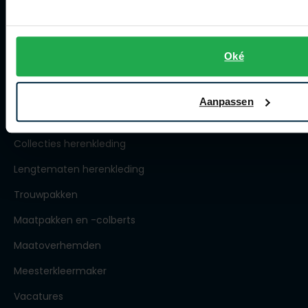
Openingstijden
Contact winkel
Contact webshop
Oké
Spierings Herenmode
Aanpassen
Over Spierings
Collecties herenkleding
Lengtematen herenkleding
Trouwpakken
Maatpakken en -colberts
Maatoverhemden
Meesterkleermaker
Vacatures