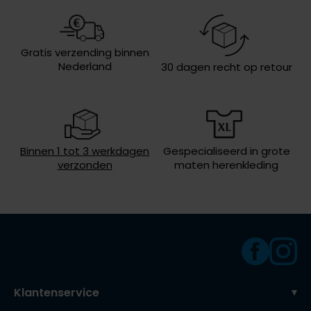
Olymp
Eigenschappen
warm
Lengte jas
lang
Gratis verzending binnen
Nederland
30 dagen recht op retour
People of Shibuya
Soort jas
Mantel jassen
PME Legend
Wasvoorschriften
niet wassen, niet in de droger, strijken
op lage temperatuur, niet chemisch
reinigen
Pierre Cardin
Polo Ralph Lauren
Binnen 1 tot 3 werkdagen
Gespecialiseerd in grote
verzonden
maten herenkleding
Portofino
Profuomo
R2
Rehab
Replay
Klantenservice
Reset