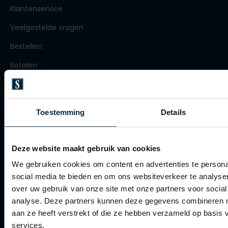
Roy Robson
Klantenservice
Veelgestelde vragen
Bestellen
Schiesser
Betalen
Secrid
Verzenden
Slater
Retourneren
State of Art
Toestemming
Details
Klachtenafhandeling
Superdry
Actievoorwaarden
Thomas Maine
Deze website maakt gebruik van cookies
Tommy Hilfiger
Artikelonderhoud
We gebruiken cookies om content en advertenties te persona
Tramarossa
social media te bieden en om ons websiteverkeer te analyse
Winkel
over uw gebruik van onze site met onze partners voor social
Vanguard
analyse. Deze partners kunnen deze gegevens combineren me
Winkel
aan ze heeft verstrekt of die ze hebben verzameld op basis
services.