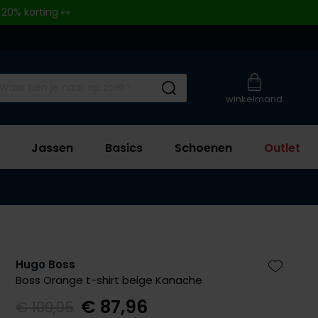
 20% korting 👀
Submit search
winkelmand
Jassen
Basics
Schoenen
Outlet
Hugo Boss
Zet bij 
Boss Orange t-shirt beige Kanache
€ 87,96
€ 109,95