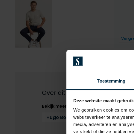
Vergr
Toestemming
Over dit product
Deze website maakt gebruik
Bekijk meer
We gebruiken cookies om cont
Hugo Boss
T-shirts
T-shirts 
websiteverkeer te analyseren
media, adverteren en analys
verstrekt of die ze hebben v