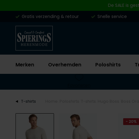
Skip to content
De SALE is ges
Gratis verzending & retour
Snelle service
Merken
Overhemden
Poloshirts
T
Favorieten
T-shirts
Home
Poloshirts
T-shirts
Hugo Boss
Boss Ora
- 20%