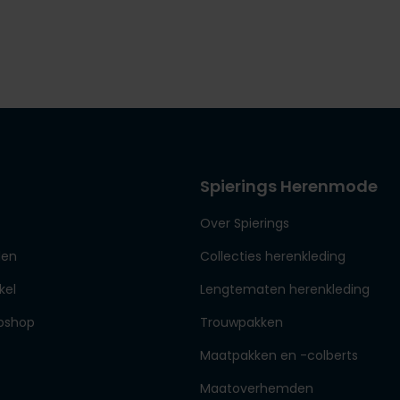
Spierings Herenmode
Over Spierings
den
Collecties herenkleding
kel
Lengtematen herenkleding
bshop
Trouwpakken
Maatpakken en -colberts
Maatoverhemden