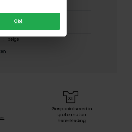
BOSS Orange
100% katoen
Oké
normale fit
beige
korte mouw
ken
50538267-271
ronde hals
effen
iften
speciaal wasprogamma 30°C, niet in
de droger, strijken op lage
Gespecialiseerd in
temperatuur, chemish reinigen
grote maten
en
herenkleding