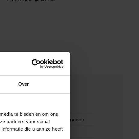
Over
merken
00161409
 media te bieden en om ons
Boss Orange t-shirt beige Kanache
ze partners voor social
nformatie die u aan ze heeft
Hugo Boss