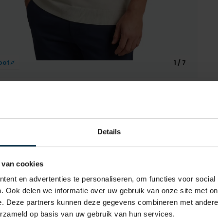
oot
1 / 7
Details
Alle ken
 van cookies
Artikelnr.
ent en advertenties te personaliseren, om functies voor social
Naam
Hugo Boss
. Ook delen we informatie over uw gebruik van onze site met on
e. Deze partners kunnen deze gegevens combineren met andere i
Merk
erzameld op basis van uw gebruik van hun services.