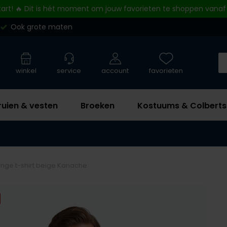
tart! 🔥 Dit is hét moment om jouw favorieten te shoppen vanaf
Ook grote maten
winkel
service
account
favorieten
ruien & vesten
Broeken
Kostuums & Colberts
nge t-shirt beige Kanache