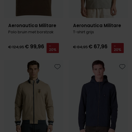
Aeronautica Militare
Aeronautica Militare
Polo bruin met borstzak
T-shirt grijs
€ 99,96
€ 67,96
-
-
€ 124,95
€ 84,95
20%
20%
Toevoegen aan favorieten
Toevo