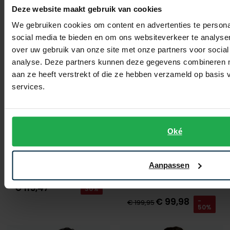
Deze website maakt gebruik van cookies
Toevoegen aan favorieten
Toevo
We gebruiken cookies om content en advertenties te persona
social media te bieden en om ons websiteverkeer te analyse
over uw gebruik van onze site met onze partners voor social
analyse. Deze partners kunnen deze gegevens combineren me
aan ze heeft verstrekt of die ze hebben verzameld op basis
services.
Oké
Aeronautica Militare
Vest groen tekst
Aeronautica Militare
Aanpassen
vest donkerblauw effen wol rits
€ 164,95
-
€ 115,47
30%
€ 99,98
-
€ 199,95
50%