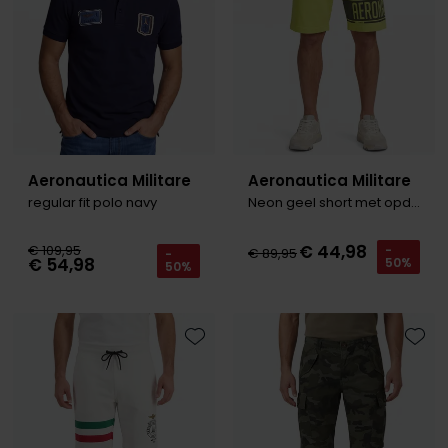
Aeronautica Militare
Aeronautica Militare
regular fit polo navy
Neon geel short met opdruk
€ 44,98
€ 109,95
-
€ 89,95
-
€ 54,98
50%
50%
Toevoegen aan favorieten
Toevo