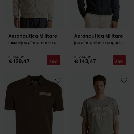
Aeronautica Militare
Aeronautica Militare
tussenjas afneembare capuchon
jas afneembare capuchon
€ 184,95
€ 204,95
-
-
€ 129,47
€ 143,47
30%
30%
Toevoegen aan favorieten
Toevo