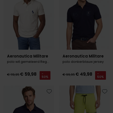
Aeronautica Militare
Aeronautica Militare
polo wit gemeleerd Regular Fit katoen
polo donkerblauw jersey
€ 59,98
€ 49,98
-
-
€ 119,95
€ 99,95
50%
50%
Toevoegen aan favorieten
Toevo