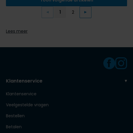
Toon volgende artikelen
1
2
Vorige
Volgende
Current Page
Page
Lees meer
Klantenservice
Klantenservice
Veelgestelde vragen
Bestellen
Betalen