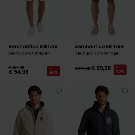
Aeronautica Militare
Aeronautica Militare
bermuda wit strepen
bermuda camouflage
€ 89,98
€ 109,95
-
€ 179,95
-
€ 54,98
50%
50%
Toevoegen aan favorieten
Toevo