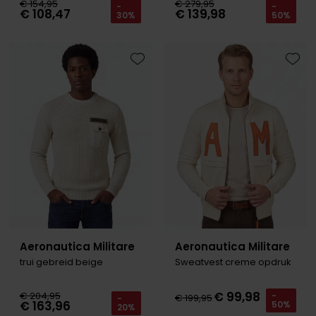
€ 154,95
€ 279,95
-
-
€ 108,47
€ 139,98
30%
50%
Toevoegen aan favorieten
Toevo
Aeronautica Militare
Aeronautica Militare
trui gebreid beige
Sweatvest creme opdruk
€ 99,98
€ 204,95
-
€ 199,95
-
€ 163,96
50%
20%