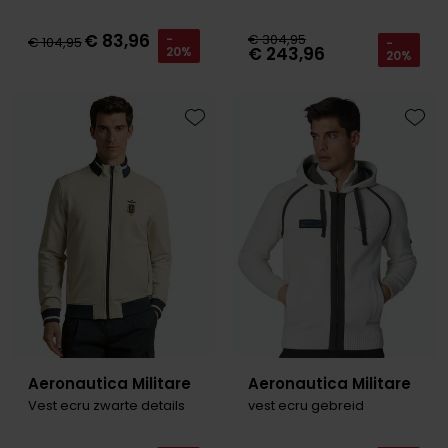
€ 83,96
€ 304,95
-
€ 104,95
-
€ 243,96
20%
20%
Toevoegen aan favorieten
Toevo
Aeronautica Militare
Aeronautica Militare
Vest ecru zwarte details
vest ecru gebreid