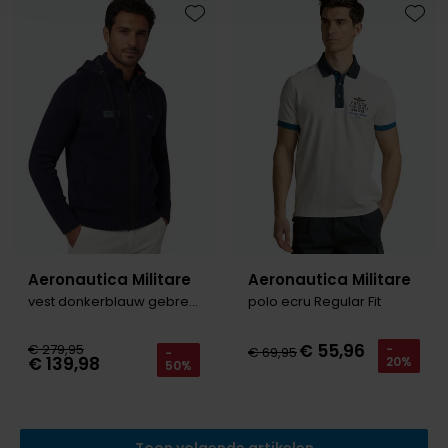
Toevoegen aan favorieten
Toevo
Aeronautica Militare
Aeronautica Militare
vest donkerblauw gebreid
polo ecru Regular Fit
€ 55,96
€ 279,95
-
€ 69,95
-
€ 139,98
20%
50%