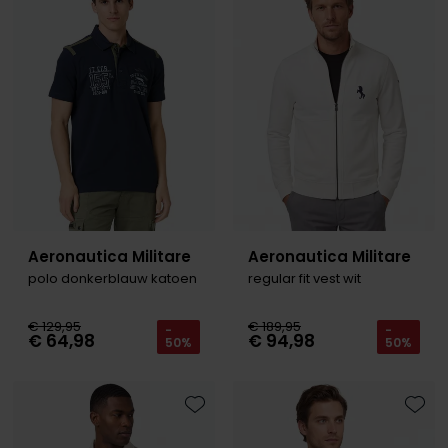
Toevoegen aan favorieten
Toevo
Roy Robson
Schiesser
Secrid
Slater
State of Art
Superdry
Aeronautica Militare
Aeronautica Militare
Thomas Maine
polo donkerblauw katoen
regular fit vest wit
Tommy Hilfiger
€ 129,95
€ 189,95
-
-
€ 64,98
€ 94,98
50%
50%
Tramarossa
Vanguard
Toevoegen aan favorieten
Toevo