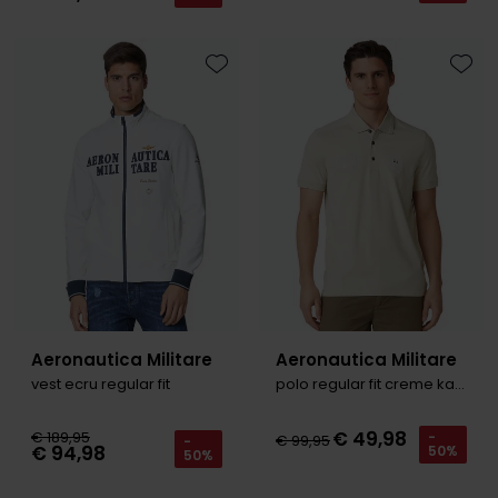
Tommy Hilfiger
Tommy Hilfiger
Giorgio
Vanguard
Vanguard
Toevoegen aan favorieten
Toevo
Lange maten
John Miller
Overhemden extra lang
La Boucle
Lacoste
Ledub
Lindenmann
Mac
Aeronautica Militare
Aeronautica Militare
Mc Alson
vest ecru regular fit
polo regular fit creme katoen
Meyer
€ 49,98
€ 189,95
-
€ 99,95
-
New Zealand
€ 94,98
50%
50%
North 84