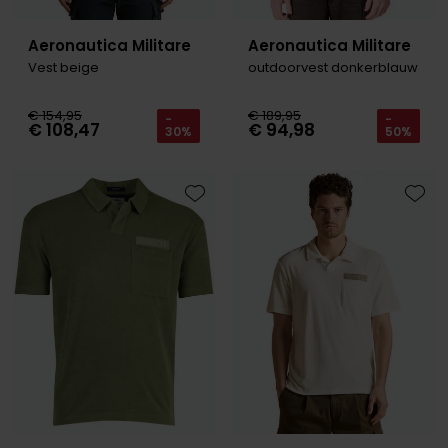
Aeronautica Militare
Aeronautica Militare
Vest beige
outdoorvest donkerblauw
€ 154,95
€ 189,95
-
-
€ 108,47
€ 94,98
30%
50%
Toevoegen aan favorieten
Toevo