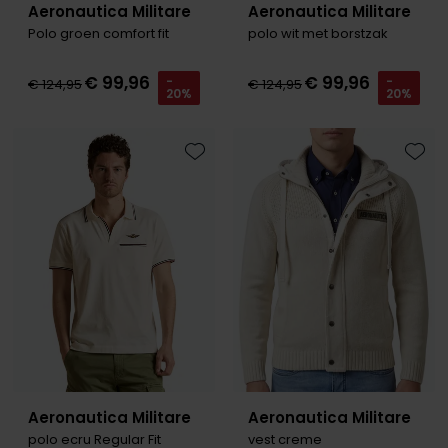
Aeronautica Militare
Aeronautica Militare
Polo groen comfort fit
polo wit met borstzak
€ 99,96
€ 99,96
-
-
€ 124,95
€ 124,95
20%
20%
Toevoegen aan favorieten
Toevo
Aeronautica Militare
Aeronautica Militare
polo ecru Regular Fit
vest creme