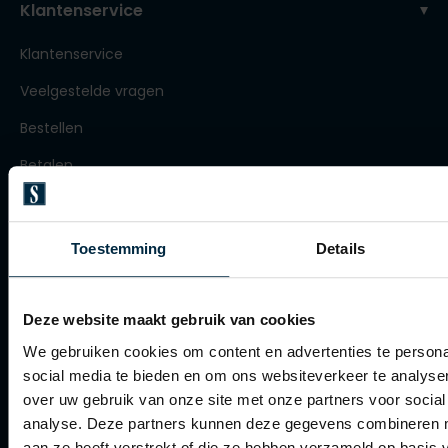
Klantenservice
Roy Robson
Klantenservice
Veelgestelde vragen
Schiesser
Bestellen
Secrid
Betalen
Slater
Verzenden
State of Art
Retourneren
Superdry
Toestemming
Details
Klachtenafhandeling
Thomas Maine
Tommy Hilfiger
Actievoorwaarden
Deze website maakt gebruik van cookies
Tramarossa
Artikelonderhoud
We gebruiken cookies om content en advertenties te persona
social media te bieden en om ons websiteverkeer te analyse
Vanguard
over uw gebruik van onze site met onze partners voor social
Winkel
analyse. Deze partners kunnen deze gegevens combineren me
aan ze heeft verstrekt of die ze hebben verzameld op basis