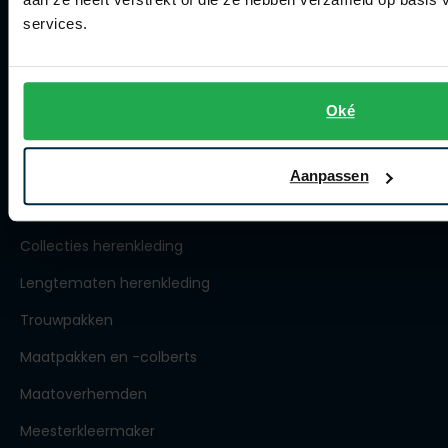
Winkel
services.
Openingstijden
Contact winkel
Contact webshop
Oké
Spierings Herenmode
Aanpassen
Over Spierings
Collecties herenkleding
Lengtematen herenkleding
Trouwpakken
Maatpakken en -colberts
Maatoverhemden
Meesterkleermaker