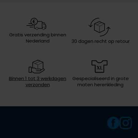
Olymp
Sluiting
rits
Wasvoorschriften
30°C was, niet in de droger, strijken
op lage temperatuur, niet chemisch
reinigen
People of Shibuya
Gratis verzending binnen
Nederland
30 dagen recht op retour
PME Legend
Pierre Cardin
Polo Ralph Lauren
Portofino
Binnen 1 tot 3 werkdagen
Gespecialiseerd in grote
verzonden
maten herenkleding
Profuomo
R2
Rehab
Replay
Reset