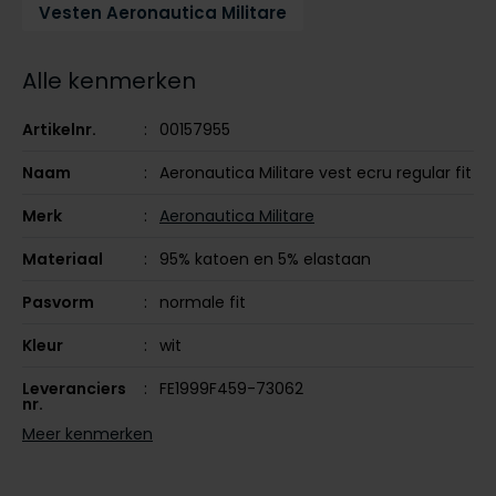
Vesten Aeronautica Militare
Tommy Hilfiger
Tommy Hilfiger
Giorgio
Vanguard
Vanguard
Alle kenmerken
Lange maten
Artikelnr.
00157955
John Miller
Overhemden extra lang
Naam
Aeronautica Militare vest ecru regular fit
La Boucle
Lacoste
Merk
Aeronautica Militare
Ledub
Materiaal
95% katoen en 5% elastaan
Lindenmann
Pasvorm
normale fit
Mac
Kleur
wit
Mc Alson
Leveranciers
FE1999F459-73062
nr.
Meyer
Meer kenmerken
New Zealand
Model
sweatvest
North 84
Design
effen