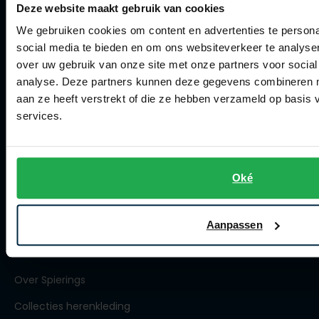
Klachtenafhandeling
Deze website maakt gebruik van cookies
We gebruiken cookies om content en advertenties te persona
Actievoorwaarden
social media te bieden en om ons websiteverkeer te analyse
Artikelonderhoud
over uw gebruik van onze site met onze partners voor social
analyse. Deze partners kunnen deze gegevens combineren me
Winkel
aan ze heeft verstrekt of die ze hebben verzameld op basis
services.
Winkel
Openingstijden
Oké
Contact winkel
Contact webshop
Aanpassen
Spierings Herenmode
Over Spierings
Collecties herenkleding