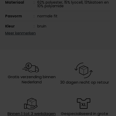
Materiaal
62% polyester, 15% lyocell, 13%katoen en
10% polyamide
Olymp
Pasvorm
normale fit
Kleur
bruin
People of Shibuya
Meer kenmerken
Leveranciers
261617SPARTA-830
PME Legend
nr.
Pierre Cardin
Model
elastische band
Polo Ralph Lauren
Design
gemêleerd
Portofino
Omslag
zonder omslag
Profuomo
Gratis verzending binnen
Wasvoorschriften
niet wassen, niet in de droger, strijken
Nederland
30 dagen recht op retour
R2
op lage temperatuur, chemish
reinigen
Rehab
Replay
Reset
Binnen 1 tot 3 werkdagen
Gespecialiseerd in grote