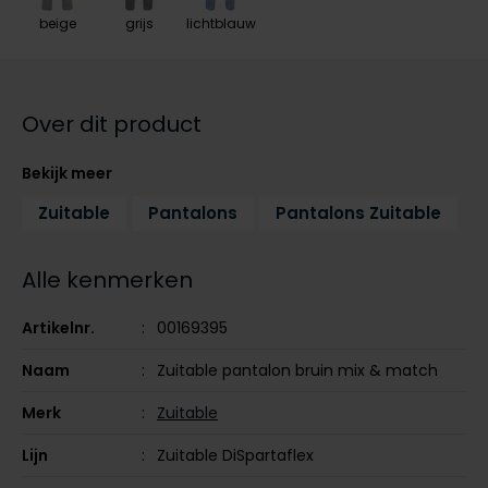
Tommy Hilfiger
Tommy Hilfiger
beige
grijs
lichtblauw
Giorgio
Vanguard
Vanguard
Lange maten
Over dit product
John Miller
Overhemden extra lang
La Boucle
Bekijk meer
Lacoste
Zuitable
Pantalons
Pantalons Zuitable
Ledub
Alle kenmerken
Lindenmann
Mac
Artikelnr.
00169395
Mc Alson
Naam
Zuitable pantalon bruin mix & match
Meyer
Merk
Zuitable
New Zealand
Lijn
Zuitable DiSpartaflex
North 84