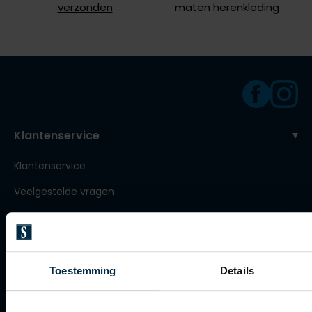
verzonden
maten herenkleding
Roy Robson
Schiesser
Secrid
Slater
Klantenservice
State of Art
Klantenservice
Superdry
Veelgestelde vragen
Thomas Maine
Tommy Hilfiger
Bestellen
Tramarossa
Betalen
Vanguard
Verzenden
Toestemming
Details
Retourneren