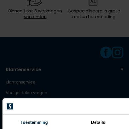
Roy Robson
Binnen 1 tot 3 werkdagen
Gespecialiseerd in grote
verzonden
maten herenkleding
Schiesser
Secrid
Slater
State of Art
Klantenservice
Superdry
Thomas Maine
Klantenservice
Tommy Hilfiger
Veelgestelde vragen
Tramarossa
Bestellen
Vanguard
Betalen
Toestemming
Details
Verzenden