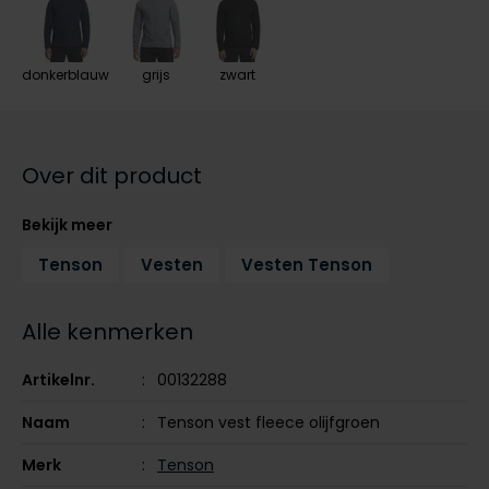
Tommy Hilfiger
Tommy Hilfiger
Giorgio
Vanguard
Vanguard
donkerblauw
grijs
zwart
Lange maten
John Miller
Overhemden extra lang
La Boucle
Over dit product
Lacoste
Bekijk meer
Ledub
Tenson
Vesten
Vesten Tenson
Lindenmann
Mac
Alle kenmerken
Mc Alson
Artikelnr.
00132288
Meyer
Naam
Tenson vest fleece olijfgroen
New Zealand
Merk
Tenson
North 84