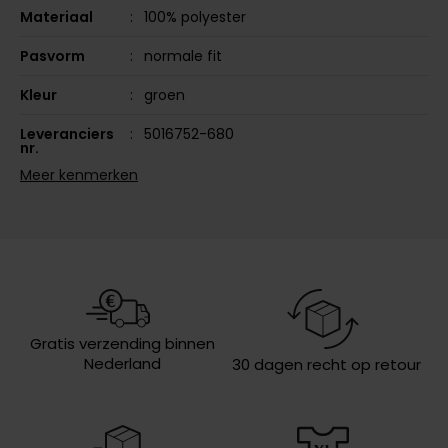
Materiaal
100% polyester
Olymp
Pasvorm
normale fit
Kleur
groen
People of Shibuya
Leveranciers
5016752-680
PME Legend
nr.
Meer kenmerken
Pierre Cardin
Model
outdoor
Polo Ralph Lauren
Design
gemêleerd
Portofino
Sluiting
rits
Profuomo
Eigenschappen
warm
R2
Wasvoorschriften
40°C was, niet in de droger, niet
Gratis verzending binnen
Rehab
strijken, niet chemisch reinigen
Nederland
30 dagen recht op retour
Replay
Reset