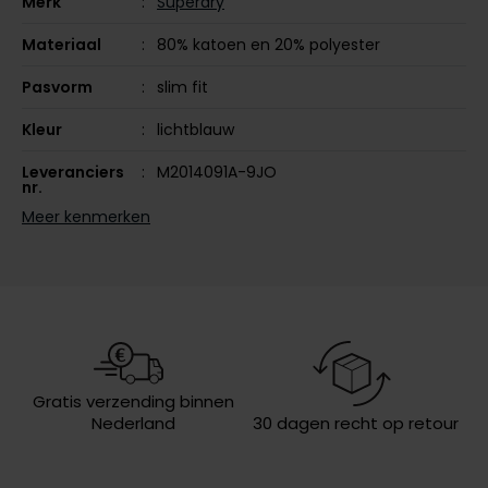
Merk
Superdry
Olymp
Materiaal
80% katoen en 20% polyester
Pasvorm
slim fit
People of Shibuya
Kleur
lichtblauw
PME Legend
Leveranciers
M2014091A-9JO
nr.
Pierre Cardin
Meer kenmerken
Model
hoodie
Polo Ralph Lauren
Design
effen
Portofino
Profuomo
Eigenschappen
met capuchon, trainingspak
R2
Wasvoorschriften
30°C was, niet in de droger, strijken
op lage temperatuur, niet chemisch
Rehab
reinigen
Gratis verzending binnen
Nederland
30 dagen recht op retour
Replay
Reset