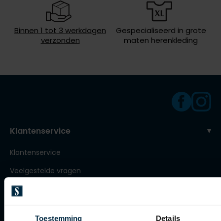
Roy Robson
Binnen 1 tot 3 werkdagen
Gespecialiseerd in grote
verzonden
maten herenkleding
Schiesser
Secrid
Slater
State of Art
Superdry
Klantenservice
Thomas Maine
Klantenservice
Tommy Hilfiger
Tramarossa
Veelgestelde vragen
Vanguard
Bestellen
Betalen
Toestemming
Details