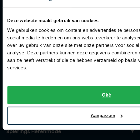
Verzenden
Retourneren
Deze website maakt gebruik van cookies
Klachtenafhandeling
We gebruiken cookies om content en advertenties te persona
Actievoorwaarden
social media te bieden en om ons websiteverkeer te analyse
over uw gebruik van onze site met onze partners voor social
Artikelonderhoud
analyse. Deze partners kunnen deze gegevens combineren me
aan ze heeft verstrekt of die ze hebben verzameld op basis
Winkel
services.
Winkel
Openingstijden
Oké
Contact winkel
Contact webshop
Aanpassen
Spierings Herenmode