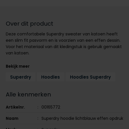
Tommy Hilfiger
Tommy Hilfiger
Giorgio
Vanguard
Vanguard
Over dit product
Lange maten
Deze comfortabele Superdry sweater van katoen heeft
John Miller
Overhemden extra lang
een slim fit pasvorm en is voorzien van een effen dessin.
La Boucle
Voor het materiaal van dit kledingstuk is gebruik gemaakt
van katoen.
Lacoste
Ledub
Bekijk meer
Lindenmann
Superdry
Hoodies
Hoodies Superdry
Mac
Alle kenmerken
Mc Alson
Meyer
Artikelnr.
00165772
New Zealand
Naam
Superdry hoodie lichtblauw effen opdruk
North 84