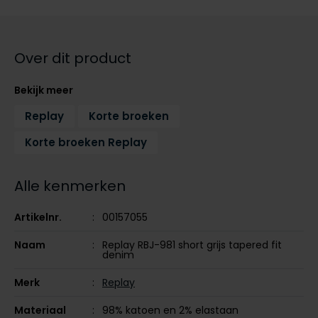
Tommy Hilfiger
Tommy Hilfiger
Giorgio
Vanguard
Vanguard
Over dit product
Lange maten
John Miller
Bekijk meer
Overhemden extra lang
La Boucle
Replay
Korte broeken
Lacoste
Korte broeken Replay
Ledub
Alle kenmerken
Lindenmann
Mac
Artikelnr.
00157055
Mc Alson
Naam
Replay RBJ-981 short grijs tapered fit
denim
Meyer
Merk
Replay
New Zealand
North 84
Materiaal
98% katoen en 2% elastaan