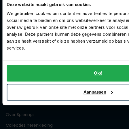
Deze website maakt gebruik van cookies
Klachtenafhandeling
We gebruiken cookies om content en advertenties te persona
Actievoorwaarden
social media te bieden en om ons websiteverkeer te analyse
Artikelonderhoud
over uw gebruik van onze site met onze partners voor social
analyse. Deze partners kunnen deze gegevens combineren me
Winkel
aan ze heeft verstrekt of die ze hebben verzameld op basis
services.
Winkel
Openingstijden
Oké
Contact winkel
Contact webshop
Aanpassen
Spierings Herenmode
Over Spierings
Collecties herenkleding