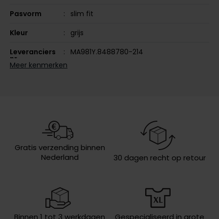
Olymp
Pasvorm
slim fit
Kleur
grijs
Leveranciers
MA981Y.8488780-214
People of Shibuya
nr.
Meer kenmerken
PME Legend
Model
5-pocket model
Pierre Cardin
Design
effen
Polo Ralph Lauren
Wasvoorschriften
speciaal wasprogamma 30°C, niet in
de droger, strijken op lage
Portofino
temperatuur, niet chemisch reinigen
Profuomo
Gratis verzending binnen
R2
Nederland
30 dagen recht op retour
Rehab
Replay
Reset
Binnen 1 tot 3 werkdagen
Gespecialiseerd in grote