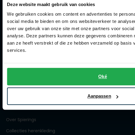
Klachtenafhandeling
Deze website maakt gebruik van cookies
We gebruiken cookies om content en advertenties te persona
Actievoorwaarden
social media te bieden en om ons websiteverkeer te analyse
Artikelonderhoud
over uw gebruik van onze site met onze partners voor social
analyse. Deze partners kunnen deze gegevens combineren me
Winkel
aan ze heeft verstrekt of die ze hebben verzameld op basis
services.
Winkel
Openingstijden
Oké
Contact winkel
Contact webshop
Aanpassen
Spierings Herenmode
Over Spierings
Collecties herenkleding