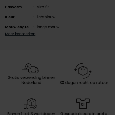
Olymp
Pasvorm
slim fit
Kleur
lichtblauw
Mouwlengte
lange mouw
People of Shibuya
Meer kenmerken
Leveranciers
PPXH10071A
PME Legend
nr.
Pierre Cardin
Design
gestreept
Polo Ralph Lauren
Boord
cutaway boord
Portofino
Borstzak
geen borstzak
Profuomo
Gratis verzending binnen
Manchet
enkele manchet
Nederland
R2
30 dagen recht op retour
Wasvoorschriften
40°C was, niet in de droger, strijken
Rehab
op middelhoge temperatuur, niet
chemisch reinigen
Replay
Reset
Binnen 1 tot 3 werkdagen
Gespecialiseerd in grote