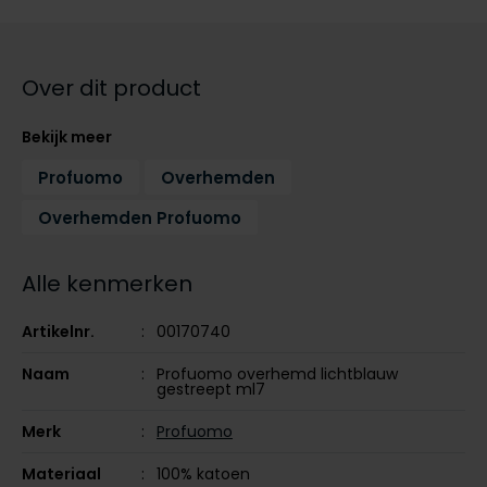
Tommy Hilfiger
Tommy Hilfiger
Giorgio
Vanguard
Vanguard
Over dit product
Lange maten
John Miller
Bekijk meer
Overhemden extra lang
La Boucle
Profuomo
Overhemden
Lacoste
Overhemden Profuomo
Ledub
Alle kenmerken
Lindenmann
Mac
Artikelnr.
00170740
Mc Alson
Naam
Profuomo overhemd lichtblauw
gestreept ml7
Meyer
Merk
Profuomo
New Zealand
North 84
Materiaal
100% katoen