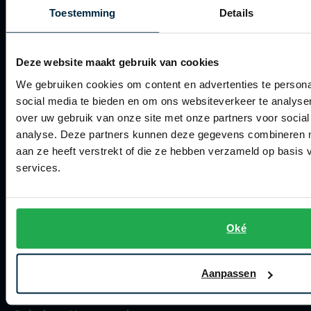
Betalen
Toestemming
Details
Verzenden
Retourneren
Deze website maakt gebruik van cookies
Klachtenafhandeling
We gebruiken cookies om content en advertenties te persona
social media te bieden en om ons websiteverkeer te analyse
Actievoorwaarden
over uw gebruik van onze site met onze partners voor social
Artikelonderhoud
analyse. Deze partners kunnen deze gegevens combineren me
aan ze heeft verstrekt of die ze hebben verzameld op basis
Winkel
services.
Winkel
Openingstijden
Oké
Contact winkel
Aanpassen
Contact webshop