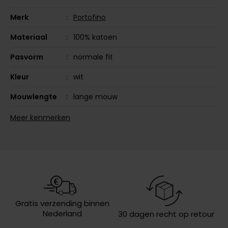
Olymp
Merk
Portofino
Materiaal
100% katoen
People of Shibuya
Pasvorm
normale fit
PME Legend
Kleur
wit
Pierre Cardin
Mouwlengte
lange mouw
Polo Ralph Lauren
Leveranciers
5182PDM015S-011
Meer kenmerken
nr.
Portofino
Model
ronde hals
Profuomo
Design
effen
R2
Rehab
Wasvoorschriften
speciaal wasprogamma 30°C, niet in
de droger, strijken op middelhoge
temperatuur, chemish reinigen
Replay
Gratis verzending binnen
Nederland
30 dagen recht op retour
Reset