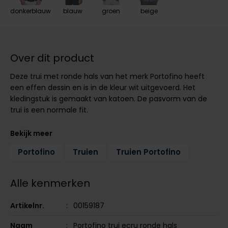
Tommy Hilfiger
Tommy Hilfiger
donkerblauw
blauw
groen
beige
Giorgio
Vanguard
Vanguard
Lange maten
Over dit product
John Miller
Overhemden extra lang
Deze trui met ronde hals van het merk Portofino heeft
La Boucle
een effen dessin en is in de kleur wit uitgevoerd. Het
Lacoste
kledingstuk is gemaakt van katoen. De pasvorm van de
trui is een normale fit.
Ledub
Lindenmann
Bekijk meer
Mac
Portofino
Truien
Truien Portofino
Mc Alson
Alle kenmerken
Meyer
New Zealand
Artikelnr.
00159187
North 84
Naam
Portofino trui ecru ronde hals