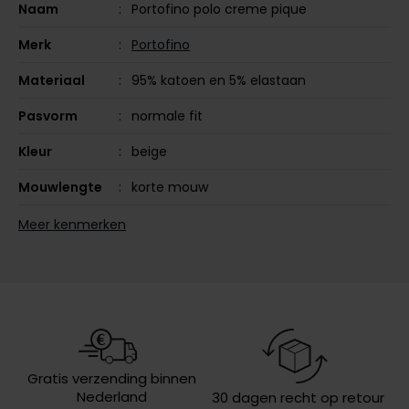
Naam
Portofino polo creme pique
Olymp
Merk
Portofino
Materiaal
95% katoen en 5% elastaan
People of Shibuya
Pasvorm
normale fit
PME Legend
Kleur
beige
Pierre Cardin
Mouwlengte
korte mouw
Polo Ralph Lauren
Leveranciers
5152PDM105S-081
Meer kenmerken
Portofino
nr.
Profuomo
Design
effen
R2
Sluiting
3 knoops
Rehab
Eigenschappen
pique
Replay
Wasvoorschriften
40°C was, niet in de droger, strijken
Gratis verzending binnen
Reset
op middelhoge temperatuur,
Nederland
30 dagen recht op retour
chemish reinigen