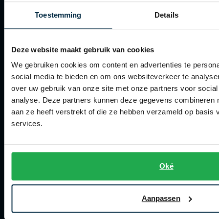
Betalen
Toestemming
Details
Verzenden
Retourneren
Deze website maakt gebruik van cookies
Klachtenafhandeling
We gebruiken cookies om content en advertenties te persona
social media te bieden en om ons websiteverkeer te analyse
Actievoorwaarden
over uw gebruik van onze site met onze partners voor social
Artikelonderhoud
analyse. Deze partners kunnen deze gegevens combineren me
aan ze heeft verstrekt of die ze hebben verzameld op basis
services.
Winkel
Winkel
Openingstijden
Oké
Contact winkel
Aanpassen
Contact webshop