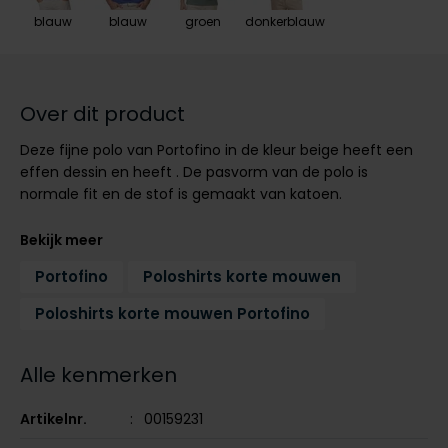
Tommy Hilfiger
Tommy Hilfiger
blauw
blauw
groen
donkerblauw
Giorgio
Vanguard
Vanguard
Lange maten
Over dit product
John Miller
Overhemden extra lang
Deze fijne polo van Portofino in de kleur beige heeft een
La Boucle
effen dessin en heeft . De pasvorm van de polo is
Lacoste
normale fit en de stof is gemaakt van katoen.
Ledub
Bekijk meer
Lindenmann
Portofino
Poloshirts korte mouwen
Mac
Poloshirts korte mouwen Portofino
Mc Alson
Meyer
Alle kenmerken
New Zealand
Artikelnr.
00159231
North 84