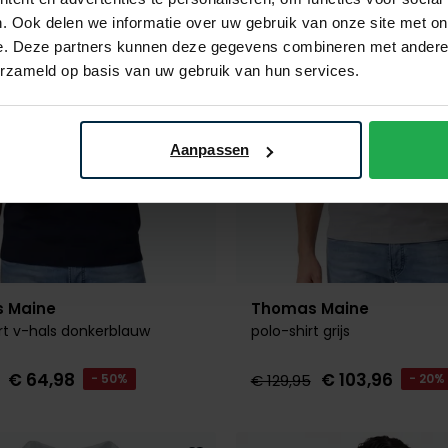
. Ook delen we informatie over uw gebruik van onze site met on
e. Deze partners kunnen deze gegevens combineren met andere i
erzameld op basis van uw gebruik van hun services.
Aanpassen
 Maine
Thomas Maine
irt v-hals donkerblauw
polo-shirt grijs
€ 64,98
€ 103,96
- 50%
€ 129,95
- 20%