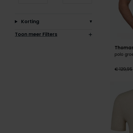
Minimum value input
Maximum value input
Korting
Toon meer Filters
Thomas
polo gro
€ 129,95