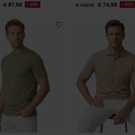
€ 87,96
€ 74,98
- 20%
€ 149,95
- 50%
Toevoegen aan favorieten