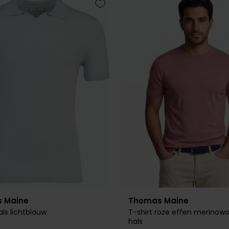
Toevoegen aan favorieten
 Maine
Thomas Maine
als lichtblauw
T-shirt roze effen merinowo
hals