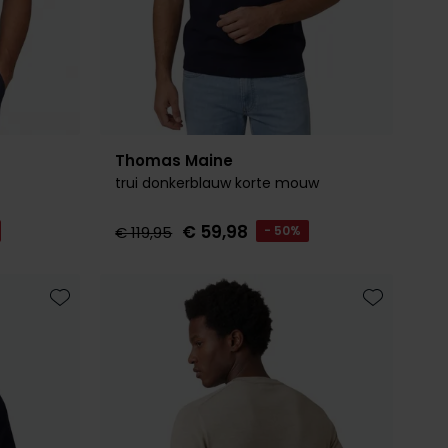
Thomas Maine
trui donkerblauw korte mouw
€ 59,98
€ 119,95
- 50%
Toevoegen aan favorieten
Toevoegen 