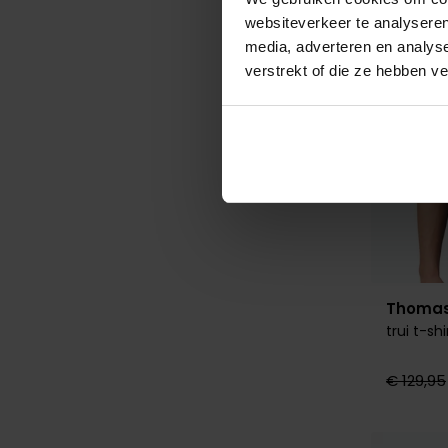
websiteverkeer te analyseren
media, adverteren en analys
verstrekt of die ze hebben v
Thomas
trui t-sh
€ 129,95