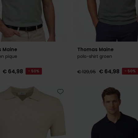
 Maine
Thomas Maine
en pique
polo-shirt groen
€ 64,98
€ 64,98
- 50%
€ 129,95
- 50%
Toevoegen aan favorieten