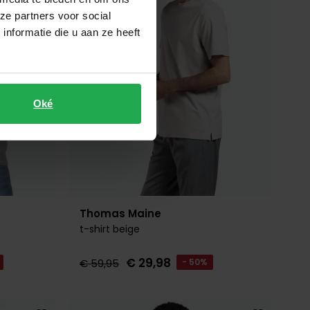
ze partners voor social
nformatie die u aan ze heeft
Oké
Thomas Maine
t-shirt beige
€ 29,98
€ 59,95
- 50%