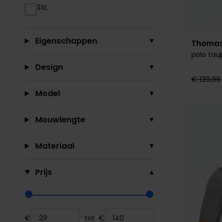
3XL
Eigenschappen
Thomas
polo tau
Design
€ 129,95
Model
Mouwlengte
Materiaal
Prijs
Range slider min value
Range slider max value
€
tot
€