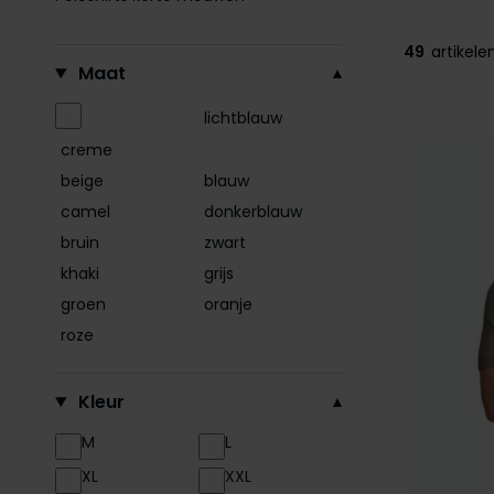
49
artikele
Filteren op
Maat
lichtblauw
creme
beige
blauw
camel
donkerblauw
bruin
zwart
khaki
grijs
groen
oranje
roze
Kleur
M
L
XL
XXL