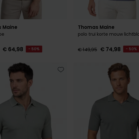
 Maine
Thomas Maine
pe
polo trui korte mouw lichtb
€ 64,98
€ 74,98
- 50%
€ 149,95
- 50%
Toevoegen aan favorieten