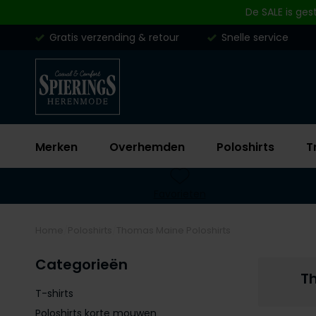
Skip to content
De SALE is ges
Gratis verzending & retour
Snelle service
Merken
Overhemden
Poloshirts
T
Favorieten
Home
Poloshirts
Thomas Maine Poloshirts
Categorieën
T
T-shirts
Poloshirts korte mouwen