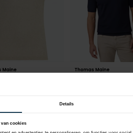
 Maine
Thomas Maine
als beige
polo donkerblauw
€ 87,96
€ 64,98
- 20%
€ 129,95
- 50%
Details
Toevoegen aan favorieten
 van cookies
ent en advertenties te personaliseren, om functies voor social