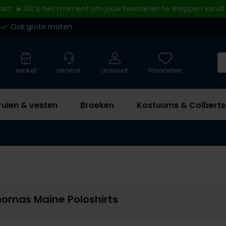
tart! 🔥 Dit is hét moment om jouw favorieten te shoppen vanaf
Ook grote maten
winkel
service
account
favorieten
ruien & vesten
Broeken
Kostuums & Colberts
homas Maine Poloshirts