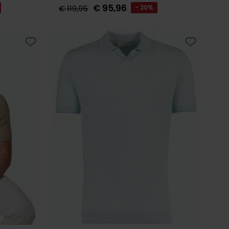
€ 95,96
€ 119,95
- 20%
Toevoegen aan favorieten
Toevoegen 