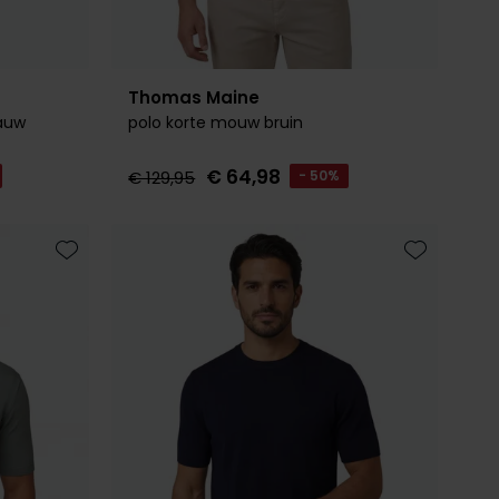
Thomas Maine
lauw
polo korte mouw bruin
€ 64,98
€ 129,95
- 50%
Toevoegen aan favorieten
Toevoegen 