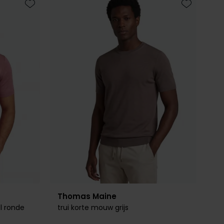
Toevoegen aan favorieten
Toevoegen 
Thomas Maine
l ronde
trui korte mouw grijs