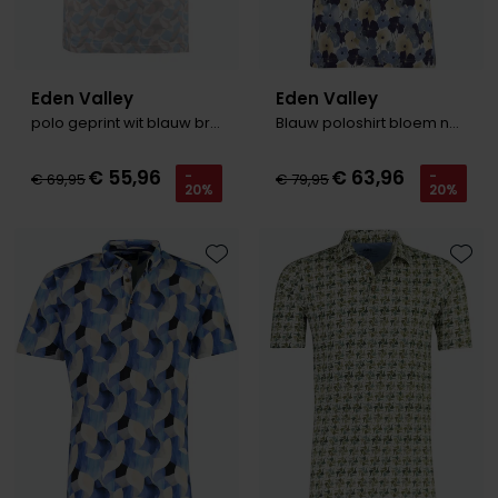
Eden Valley
Eden Valley
polo geprint wit blauw bruin Regular Fit
Blauw poloshirt bloem normale fit
€ 55,96
€ 63,96
-
-
€ 69,95
€ 79,95
20%
20%
Toevoegen aan favorieten
Toevo