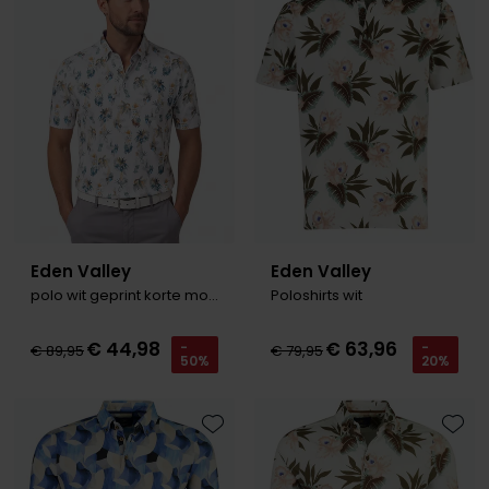
Toevoegen aan favorieten
Toevo
Olymp
People of Shibuya
PME Legend
Pierre Cardin
Polo Ralph Lauren
Eden Valley
Eden Valley
Portofino
polo wit geprint korte mouw
Poloshirts wit
Profuomo
€ 44,98
€ 63,96
-
-
R2
€ 89,95
€ 79,95
50%
20%
Rehab
Replay
Toevoegen aan favorieten
Toevo
Reset