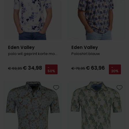
Eden Valley
Eden Valley
polo wit geprint korte mouw
Poloshirt blauw
€ 34,98
€ 63,96
-
-
€ 69,95
€ 79,95
50%
20%
Toevoegen aan favorieten
Toevo