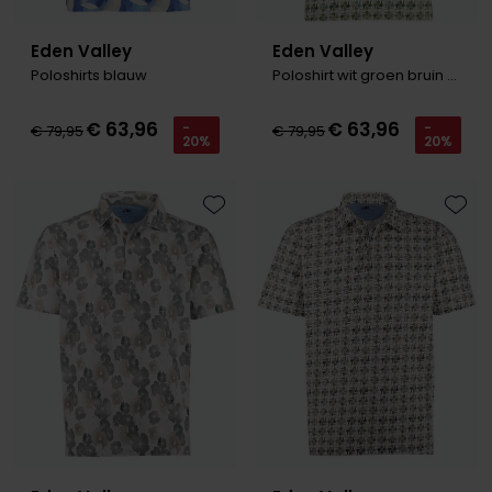
Eden Valley
Eden Valley
Poloshirts blauw
Poloshirt wit groen bruin patroon
€ 63,96
€ 63,96
-
-
€ 79,95
€ 79,95
20%
20%
Toevoegen aan favorieten
Toevo