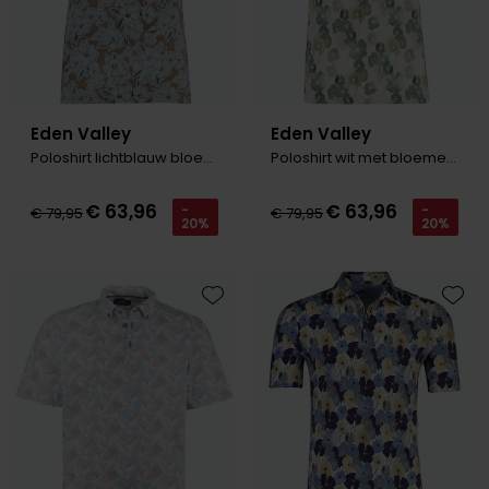
Eden Valley
Eden Valley
Poloshirt lichtblauw bloemen patroon
Poloshirt wit met bloemenprint
€ 63,96
€ 63,96
-
-
€ 79,95
€ 79,95
20%
20%
Toevoegen aan favorieten
Toevo