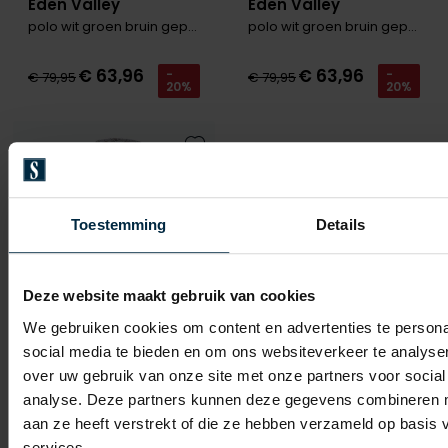
Eden Valley
Eden Valley
polo wit groen bruin geprint Regular Fit
polo wit groen bruin geprint Regular Fit
€ 63,96
€ 63,96
-
-
€ 79,95
€ 79,95
20%
20%
Toevoegen aan favorieten
Toestemming
Details
Deze website maakt gebruik van cookies
We gebruiken cookies om content en advertenties te persona
social media te bieden en om ons websiteverkeer te analyse
over uw gebruik van onze site met onze partners voor social
analyse. Deze partners kunnen deze gegevens combineren me
Eden Valley
aan ze heeft verstrekt of die ze hebben verzameld op basis
polo bruin lichtblauw geprint Regular Fit
services.