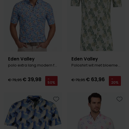
Roy Robson
Schiesser
Secrid
Slater
Eden Valley
Eden Valley
State of Art
polo extra lang modern fit blauw
Poloshirt wit met bloemenprint
Superdry
€ 39,98
€ 63,96
-
-
Thomas Maine
€ 79,95
€ 79,95
50%
20%
Tommy Hilfiger
Tramarossa
Toevoegen aan favorieten
Toevo
Vanguard