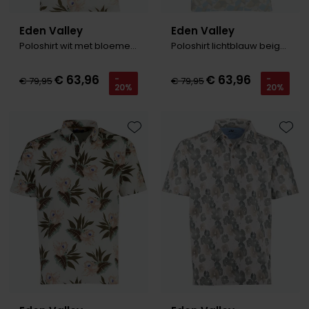
Eden Valley
Eden Valley
Poloshirt wit met bloemenprint
Poloshirt lichtblauw beige print
€ 63,96
€ 63,96
-
-
€ 79,95
€ 79,95
20%
20%
Toevoegen aan favorieten
Toevo