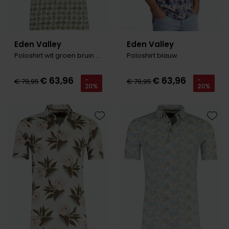
Eden Valley
Eden Valley
Poloshirt wit groen bruin patroon
Poloshirt blauw
€ 63,96
€ 63,96
-
-
€ 79,95
€ 79,95
20%
20%
Toevoegen aan favorieten
Toevo