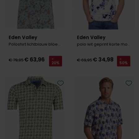
Eden Valley
Eden Valley
Poloshirt lichtblauw bloemen patroon
polo wit geprint korte mouw
€ 63,96
€ 34,98
-
-
€ 79,95
€ 69,95
20%
50%
Toevoegen aan favorieten
Toevo