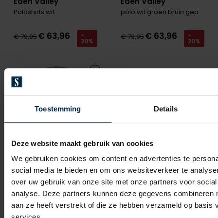
Eden Valley
Eden Valley
Poloshirts wit
polo wit groen bruin geprint Regular Fit
€ 63,96
€ 63,96
-
-
€ 79,95
€ 79,95
20%
20%
Toevoegen aan favorieten
Toestemming
Details
Deze website maakt gebruik van cookies
We gebruiken cookies om content en advertenties te persona
social media te bieden en om ons websiteverkeer te analyse
over uw gebruik van onze site met onze partners voor social
analyse. Deze partners kunnen deze gegevens combineren me
Eden Valley
aan ze heeft verstrekt of die ze hebben verzameld op basis
polo bruin lichtblauw geprint Regular Fit
services.