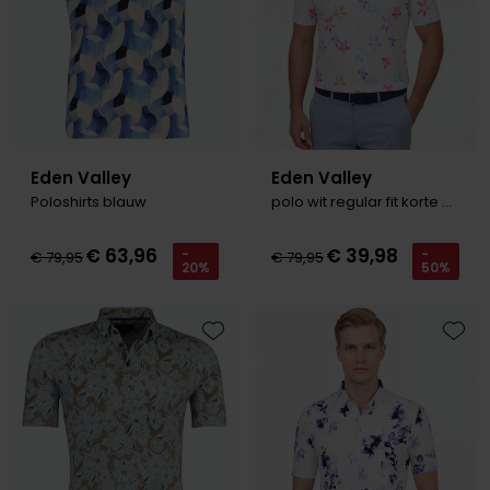
Eden Valley
Eden Valley
Poloshirts blauw
polo wit regular fit korte mouw
€ 63,96
€ 39,98
-
-
€ 79,95
€ 79,95
20%
50%
Toevoegen aan favorieten
Toevo