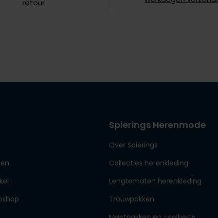
retour
Spierings Herenmode
Over Spierings
den
Collecties herenkleding
kel
Lengtematen herenkleding
bshop
Trouwpakken
Maatpakken en -colberts