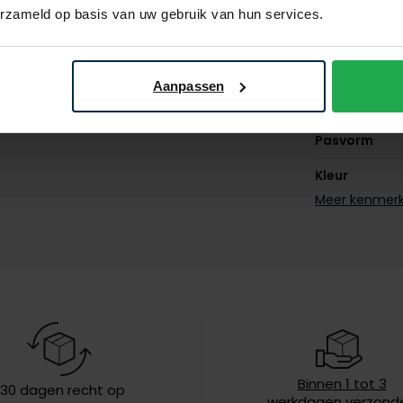
erzameld op basis van uw gebruik van hun services.
Merk
Lijn
Aanpassen
Materiaal
Pasvorm
Kleur
Meer kenmer
Leveranciers
nr.
Model
Design
Omslag
Eigenschapp
Binnen 1 tot 3
30 dagen recht op
werkdagen verzond