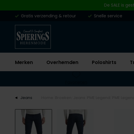
Skip to content
De SALE is ges
Gratis verzending & retour
Snelle service
Merken
Overhemden
Poloshirts
T
Favorieten
Jeans
Home
Broeken
Jeans
PME Legend
PME Legend 