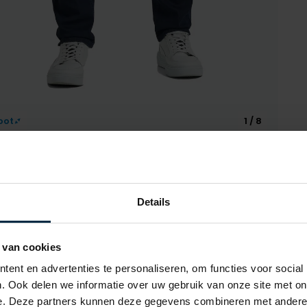
oot
1 / 8
Details
Alle ken
 van cookies
ent en advertenties te personaliseren, om functies voor social
Artikelnr.
. Ook delen we informatie over uw gebruik van onze site met on
E Legend
Naam
e. Deze partners kunnen deze gegevens combineren met andere i