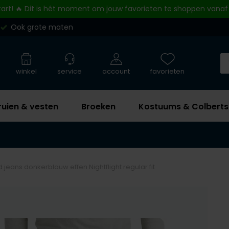
tart! 🔥 Dit is hét moment om jouw favorieten te shoppen vanaf
Ook grote maten
winkel
service
account
favorieten
ruien & vesten
Broeken
Kostuums & Colberts
jeans donkerblauw effen Nightflight regular fit