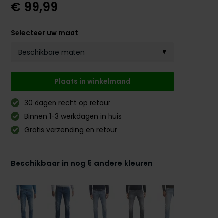
€ 99,99
Selecteer uw maat
Beschikbare maten
30/32
Op voorraad
Plaats in winkelmand
30/34
Op voorraad
30 dagen recht op retour
31/32
Op voorraad
Binnen 1-3 werkdagen in huis
31/34
Op voorraad
Gratis verzending en retour
31/36
Op voorraad
Beschikbaar in nog 5 andere kleuren
32/32
Op voorraad
32/34
Op voorraad
32/36
Op voorraad