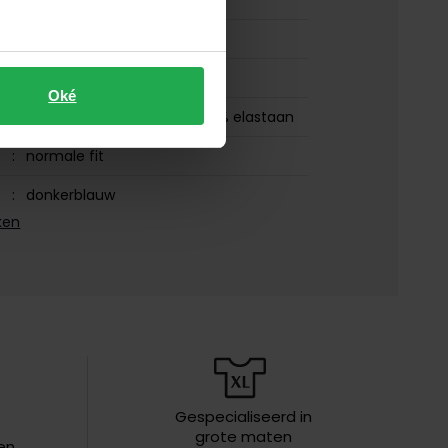
Op
Verzending: 2-4
35/38
PME Legend
voorraad
werkdagen
36/32
Op voorraad
PME Nightflight
Oké
Op
Verzending: 2-4
36/34
82% katoen, 17% polyester, 1% elastaan
voorraad
werkdagen
36/36
Op voorraad
normale fit
36/38
Op voorraad
donkerblauw
ken
38/32
Op voorraad
PTR120-DCB
38/34
Op voorraad
5-pocket model
38/36
Op voorraad
effen
38/38
Op voorraad
zonder omslag
40/32
Op voorraad
en
Stretch
Gespecialiseerd in
40/34
Op voorraad
grote maten
en