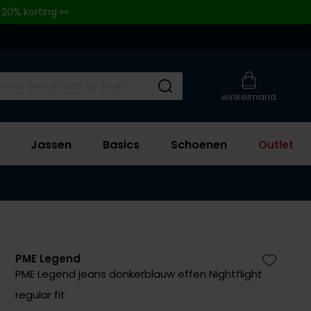
 20% korting 👀
Submit search
winkelmand
Jassen
Basics
Schoenen
Outlet
PME Legend
Zet bij 
PME Legend jeans donkerblauw effen Nightflight
regular fit