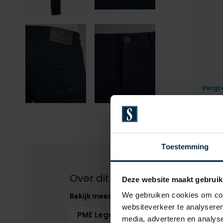
Vergr
Toestemming
Over dit product
Deze website maakt gebruik
We gebruiken cookies om cont
Bekijk meer
websiteverkeer te analyseren
PME Legend
Jeans
Jeans PM
media, adverteren en analys