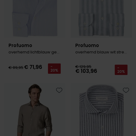
Profuomo
Profuomo
overhemd lichtblauw gestreept ml7
overhemd blauw wit strepen linnen
€ 71,96
€ 129,95
-
€ 89,95
-
€ 103,96
20%
20%
Toevoegen aan favorieten
Toevo