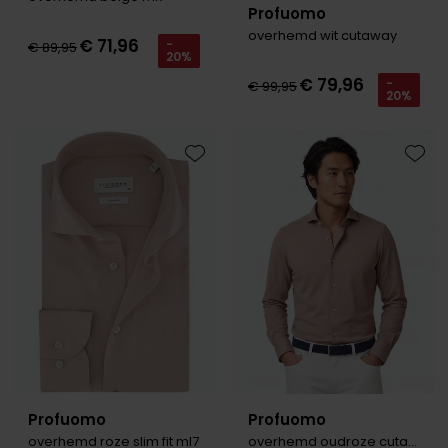
Profuomo
Olymp
overhemd wit cutaway
€ 71,96
-
€ 89,95
20%
€ 79,96
-
€ 99,95
20%
People of Shibuya
PME Legend
Toevoegen aan favorieten
Toevo
Pierre Cardin
Polo Ralph Lauren
Portofino
Profuomo
R2
Rehab
Replay
Profuomo
Profuomo
Reset
overhemd roze slim fit ml7
overhemd oudroze cutaway