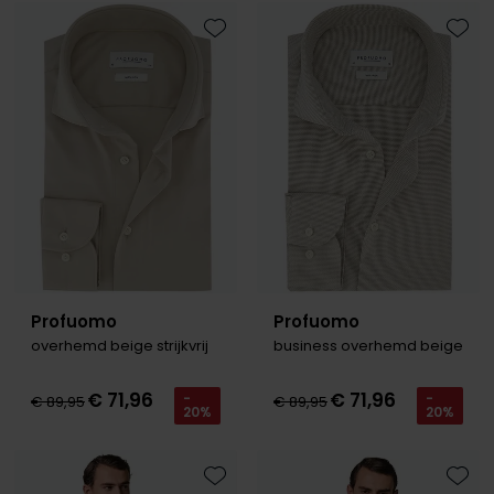
Toevoegen aan favorieten
Toevo
Profuomo
Profuomo
overhemd beige strijkvrij
business overhemd beige
€ 71,96
€ 71,96
-
-
€ 89,95
€ 89,95
20%
20%