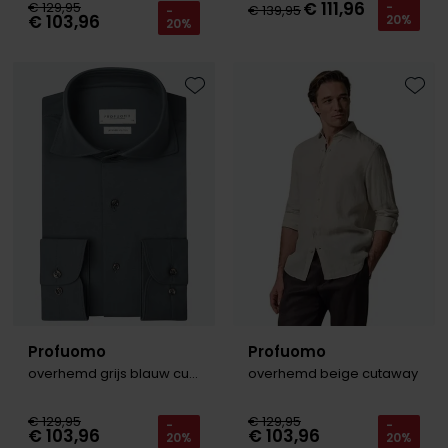
€ 111,96
€ 129,95
-
€ 139,95
-
€ 103,96
20%
20%
Toevoegen aan favorieten
Toevo
Profuomo
Profuomo
overhemd grijs blauw cutaway
overhemd beige cutaway
€ 129,95
€ 129,95
-
-
€ 103,96
€ 103,96
20%
20%