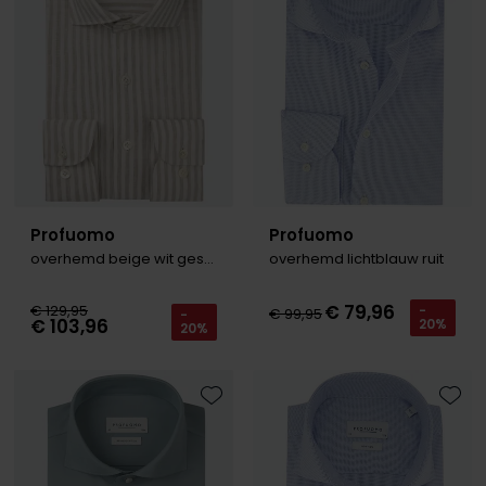
Profuomo
Profuomo
overhemd beige wit gestreept linnen
overhemd lichtblauw ruit
€ 79,96
€ 129,95
-
€ 99,95
-
€ 103,96
20%
20%
Toevoegen aan favorieten
Toevo