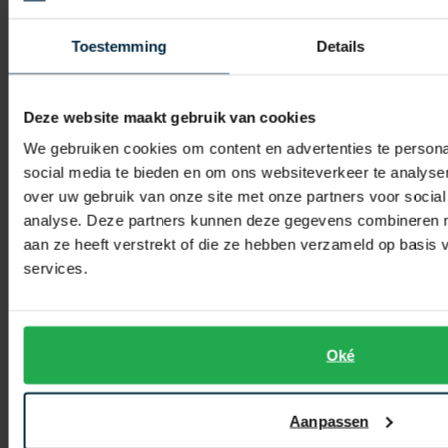
Profuomo
Profuomo
overhemd beige strepen linnen wit
overhemd grijs blauw linnen
Toestemming
Details
€ 129,95
€ 129,95
-
-
€ 103,96
€ 103,96
20%
20%
Deze website maakt gebruik van cookies
We gebruiken cookies om content en advertenties te persona
social media te bieden en om ons websiteverkeer te analyse
Toevoegen aan favorieten
Toevo
over uw gebruik van onze site met onze partners voor social
analyse. Deze partners kunnen deze gegevens combineren me
aan ze heeft verstrekt of die ze hebben verzameld op basis
services.
Oké
Profuomo
Profuomo
Aanpassen
Overhemd Slim fit wit strijkvrij
lichtblauw overhemd slim f