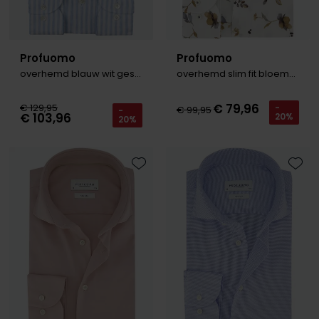
Profuomo
Profuomo
overhemd blauw wit gestreept linnen
overhemd slim fit bloemen
€ 79,96
€ 129,95
-
€ 99,95
-
€ 103,96
20%
20%
Toevoegen aan favorieten
Toevo