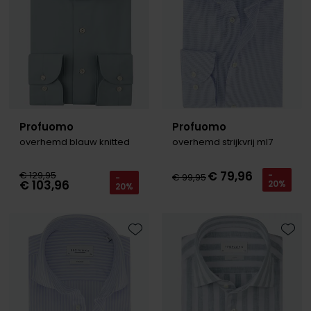
Profuomo
Profuomo
overhemd blauw knitted
overhemd strijkvrij ml7
€ 79,96
€ 129,95
-
€ 99,95
-
€ 103,96
20%
20%
Toevoegen aan favorieten
Toevo