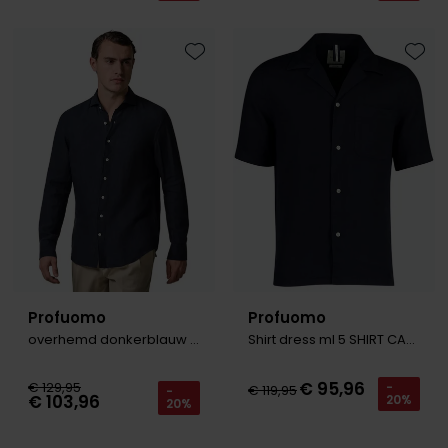
Toevoegen aan favorieten
Toevo
Profuomo
Profuomo
overhemd donkerblauw linnen
Shirt dress ml 5 SHIRT CAMP RLX SS NAVY
€ 95,96
€ 129,95
-
€ 119,95
-
€ 103,96
20%
20%