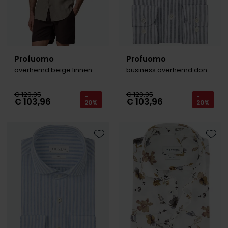
Profuomo
Profuomo
overhemd beige linnen
business overhemd donkerblauw linnen shirt
€ 129,95
€ 129,95
-
-
€ 103,96
€ 103,96
20%
20%
Toevoegen aan favorieten
Toevo