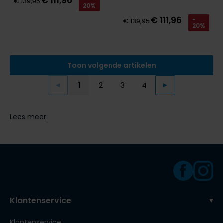
€ 111,96
€ 139,95
20%
€ 111,96
-
€ 139,95
20%
Toon volgende artikelen
1
2
3
4
Vorige
Volgende
Current Page
Page
Page
Page
Lees meer
Klantenservice
Klantenservice