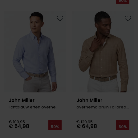
50%
Toevoegen aan favorieten
Toevo
John Miller
John Miller
lichtblauw effen overhemd
overhemd bruin Tailored fit
€ 109,95
€ 129,95
-
-
€ 54,98
€ 64,98
50%
50%