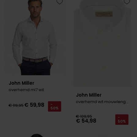
Toevoegen aan favorieten
Toevo
John Miller
overhemd ml7 wit
John Miller
overhemd wit mouwlengte 7
€ 59,98
-
€ 119,95
50%
€ 109,95
-
€ 54,98
50%