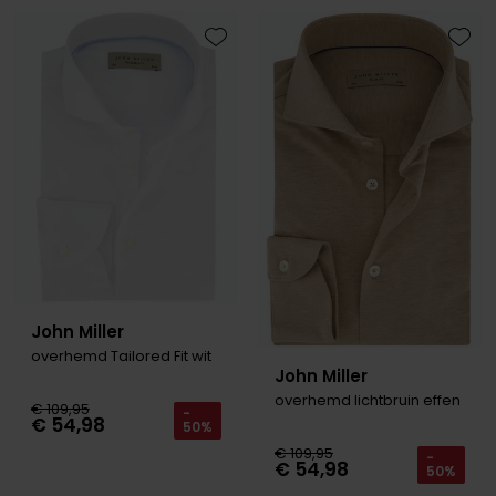
Toevoegen aan favorieten
Toevo
John Miller
overhemd Tailored Fit wit
John Miller
overhemd lichtbruin effen
€ 109,95
-
€ 54,98
50%
€ 109,95
-
€ 54,98
50%