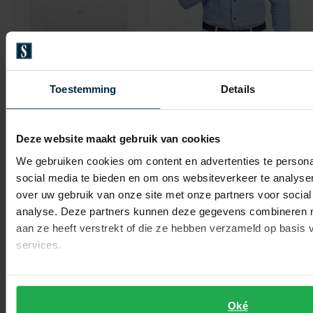
John Miller
John Miller
Toestemming
Details
overhemd wit cutaway
overhemd lichtblauw effen
€ 109,95
€ 149,95
-
-
€ 54,98
€ 74,98
50%
50%
Deze website maakt gebruik van cookies
We gebruiken cookies om content en advertenties te persona
social media te bieden en om ons websiteverkeer te analyse
Toevoegen aan favorieten
Toevo
over uw gebruik van onze site met onze partners voor social
analyse. Deze partners kunnen deze gegevens combineren me
aan ze heeft verstrekt of die ze hebben verzameld op basis
services.
Oké