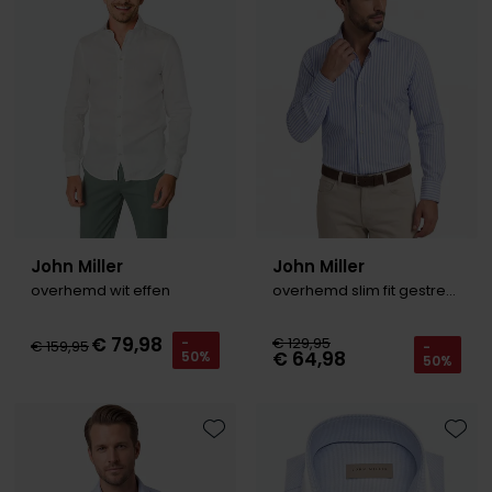
John Miller
John Miller
overhemd wit effen
overhemd slim fit gestreept blauw wit
€ 79,98
€ 129,95
-
€ 159,95
-
€ 64,98
50%
50%
Toevoegen aan favorieten
Toevo