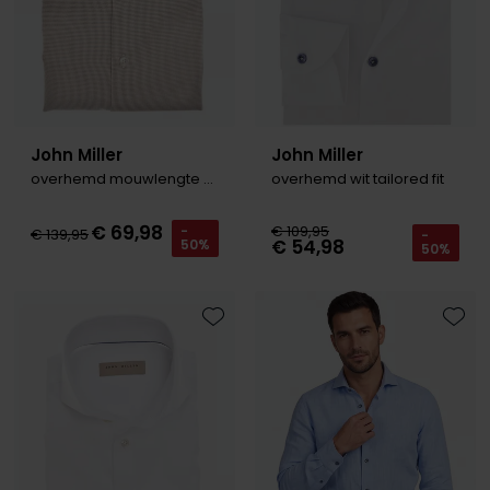
John Miller
John Miller
overhemd mouwlengte 7 bruin Tailored Fit
overhemd wit tailored fit
€ 69,98
€ 109,95
-
€ 139,95
-
€ 54,98
50%
50%
Toevoegen aan favorieten
Toevo