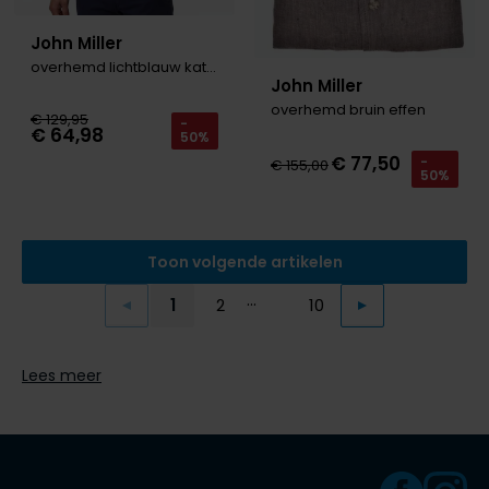
John Miller
overhemd lichtblauw katoen
John Miller
overhemd bruin effen
€ 129,95
-
€ 64,98
50%
€ 77,50
-
€ 155,00
50%
Toon volgende artikelen
...
1
2
10
Vorige
Volgende
Current Page
Page
Page
Lees meer