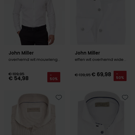
John Miller
John Miller
overhemd wit mouwlengte 7
effen wit overhemd wide spread
€ 69,98
€ 109,95
-
€ 139,95
-
€ 54,98
50%
50%
Toevoegen aan favorieten
Toevo