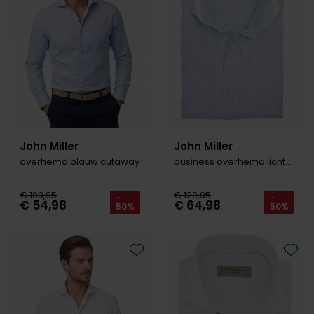
John Miller
John Miller
overhemd blauw cutaway
business overhemd lichtblauw Tailored Fit - Nieuw
€ 109,95
€ 129,95
-
-
€ 54,98
€ 64,98
50%
50%
Toevoegen aan favorieten
Toevo