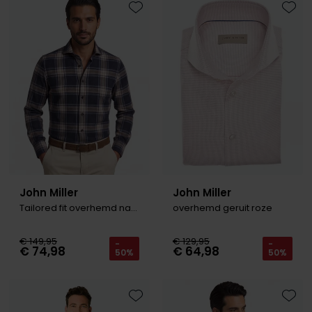
Toevoegen aan favorieten
Toevo
John Miller
John Miller
Tailored fit overhemd navy geruit
overhemd geruit roze
€ 149,95
€ 129,95
-
-
€ 74,98
€ 64,98
50%
50%
Toevoegen aan favorieten
Toevo