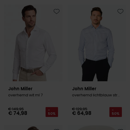
Toevoegen aan favorieten
Toevo
John Miller
John Miller
overhemd wit ml 7
overhemd lichtblauw strepen
€ 149,95
€ 129,95
-
-
€ 74,98
€ 64,98
50%
50%