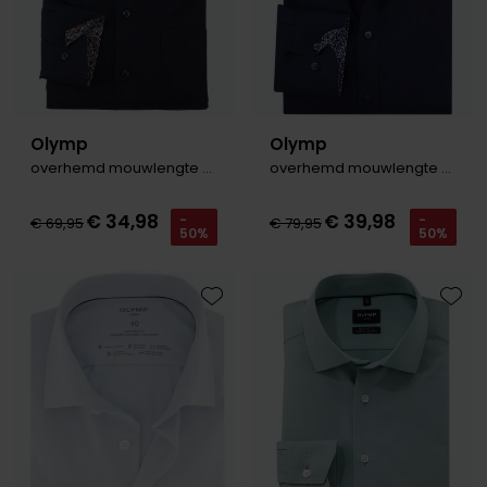
Olymp
Olymp
overhemd mouwlengte 7 donkerblauw Luxor Modern Fit
overhemd mouwlengte 7 donkerblauw Level Five body fit
€ 34,98
€ 39,98
-
-
€ 69,95
€ 79,95
50%
50%
Toevoegen aan favorieten
Toevo