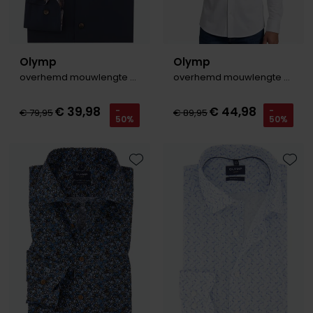
Olymp
Olymp
overhemd mouwlengte 7 donkerblauw
overhemd mouwlengte 7 No. 6 wit effen katoen super slim fit
€ 39,98
€ 44,98
-
-
€ 79,95
€ 89,95
50%
50%
Toevoegen aan favorieten
Toevo