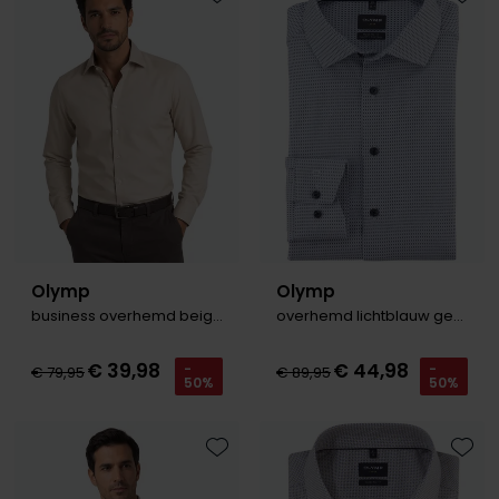
Toevoegen aan favorieten
Toevo
Olymp
Olymp
business overhemd beige Luxor Modern Fit
overhemd lichtblauw geprint Climate Control
€ 39,98
€ 44,98
-
-
€ 79,95
€ 89,95
50%
50%
Toevoegen aan favorieten
Toevo