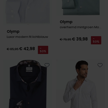
Olymp
overhemd mintgroen Modern Fit Climate Control
Olymp
Luxor modern fit lichtblauw
€ 39,98
-
€ 79,95
50%
€ 42,98
-
€ 85,95
50%
Toevoegen aan favorieten
Toevo