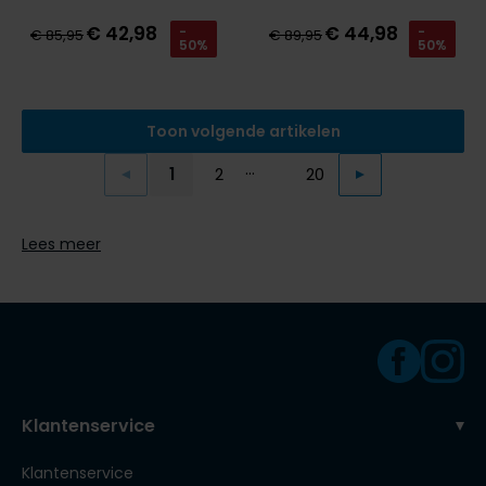
€ 42,98
€ 44,98
-
-
€ 85,95
€ 89,95
50%
50%
Toon volgende artikelen
...
1
2
20
Vorige
Volgende
Current Page
Page
Page
Lees meer
Klantenservice
Klantenservice