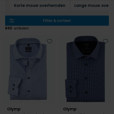
Slim fit overhemden
Aeronautica Militare
Aeronautica Militare
BOSS
Bugatti
Merken
Born with Appetite
Pyjama's
Schoenen
Korte mouw overhemden
Lange mouw over
Normale fit overhemden
Baileys
A Fish Named Fred
Alberto
Born with appetite
Camel Active
Brax
Badjassen
Polo Ralph Lauren
Wijde fit overhemden
Blue Industry
Aeronautica Militare
BOSS
Carl Gross
Cast Iron
Merken
Filter & sorteer
Rehab
Strijkvrije overhemden
BOSS
Blue Industry
Brax
Cavallaro
Colmar
A Fish Named Fred
Merken
690
artikelen
Tommy Hilfiger
Butcher of Blue
Butcher of Blue
BOSS
Camel Active
Alan Red
Blue Industry
Merken
Camel Active
Cast Iron
Born with Appetite
Cast Iron
BOSS
Brax
Lange maten
Toevoegen aan favorieten
Toevo
A Fish Named Fred
Digel
Elvine
Carl Gross
Cavallaro
Butcher of Blue
Cavallaro
Falke
Carl Gross
Extra grote maten schoenen
Blue Industry
Portofino
Gant
Cast Iron
Diesel
Cast Iron
Diesel
La Boucle
Colmar
BOSS
Roy Robson
New Zealand
Cavallaro
Fred Perry
Cavallaro
Gardeur
Diesel
Butcher of Blue
PME Legend
Colmar
Gant
Gant
Mac
Digel
Lange maten
Cast Iron
Portofino
Lindenmann
Deal
Gant
Colberts voor lange mannen
Cavallaro
State of Art
Olymp
Desoto
Pakken voor lange mannen
Desoto
Lacoste
New Zealand
Meyer
Superdry
Polo Ralph Lauren
Diesel
Olymp
Olymp
Eton
New Zealand
PME Legend
New Zealand
Tommy Hilfiger
Profuomo
Gardeur