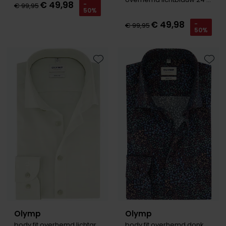
€ 49,98
-
€ 99,95
Tommy Hilfiger
Tommy Hilfiger
50%
Giorgio
€ 49,98
-
Vanguard
Vanguard
€ 99,95
50%
Lange maten
John Miller
Overhemden extra lang
Toevoegen aan favorieten
Toevo
La Boucle
Lacoste
Ledub
Lindenmann
Mac
Mc Alson
Meyer
New Zealand
Olymp
Olymp
North 84
body fit overhemd lichtgroen
body fit overhemd donkerblauw geprint