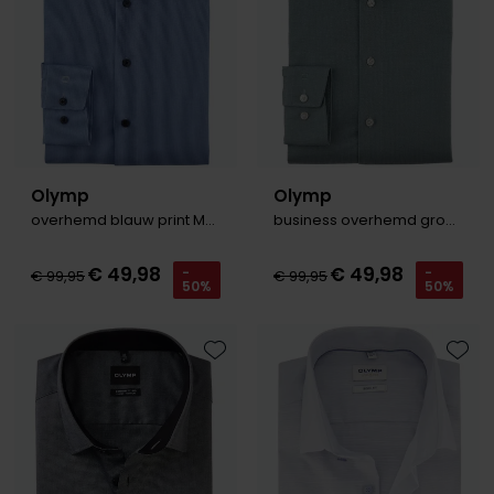
Olymp
Olymp
overhemd blauw print Modern Fit Flex Jersey
business overhemd groen Luxor 24/7 modern fit
€ 49,98
€ 49,98
-
-
€ 99,95
€ 99,95
50%
50%
Toevoegen aan favorieten
Toevo