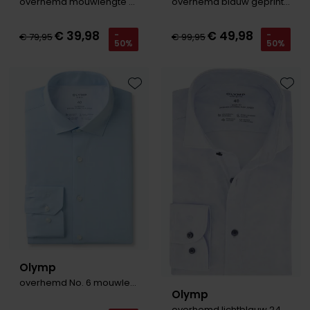
overhemd mouwlengte 7 blauw Luxor Modern Fit
overhemd blauw geprint 24/ Seven Dynamic Flex Jersey
Digel
Gant
PME Legend
Polo Ralph Lauren
PME Legend
Vanguard
Slater
Giordano
Eden Valley
€ 39,98
€ 49,98
-
-
€ 79,95
€ 99,95
Giordano
Polo Ralph Lauren
Portofino
Pierre Cardin
Tommy Hilfiger
John Miller
50%
50%
Lange maten
Portofino
Profuomo
Polo Ralph Lauren
Ledub
Jassen voor lange mannen
Lange maten
Elvine
Profuomo
State of Art
Replay
Mac
Toevoegen aan favorieten
Toevo
John Miller
Extra lange T-shirts
Eton
State of Art
Superdry
Superdry
New Zealand
Ledub
Falke
Superdry
Thomas Maine
Tramarossa
Polo Ralph Lauren
New Zealand
Floris van Bommel
Tommy Hilfiger
Tommy Hilfiger
Vanguard
Pierre Cardin
Olymp
Fred Perry
Vanguard
Vanguard
PME Legend
Lange maten
Gant
Polo Ralph Lauren
Extra lange broeken
Profuomo
Lange maten
Lange maten
Gardeur
Profuomo
Poloshirts extra lang
Truien voor lange mannen
Extra lange jeans
R2
Genti
Olymp
R2
Lange T-shirts
State of Art
overhemd No. 6 mouwlengte 7 lichtblauw
Gentiluomo
Olymp
State of Art
Superdry
Giordano
overhemd lichtblauw 24 seven body fit