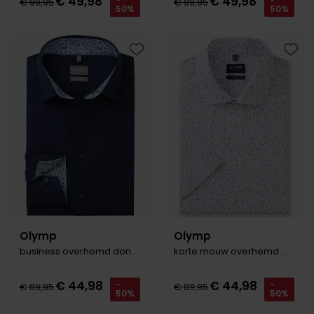
€ 49,98
€ 49,98
-
-
€ 99,95
€ 99,95
50%
50%
Toevoegen aan favorieten
Toevo
Olymp
Olymp
business overhemd donkerblauw
korte mouw overhemd Modern Fit wit print
€ 44,98
€ 44,98
-
-
€ 89,95
€ 89,95
50%
50%