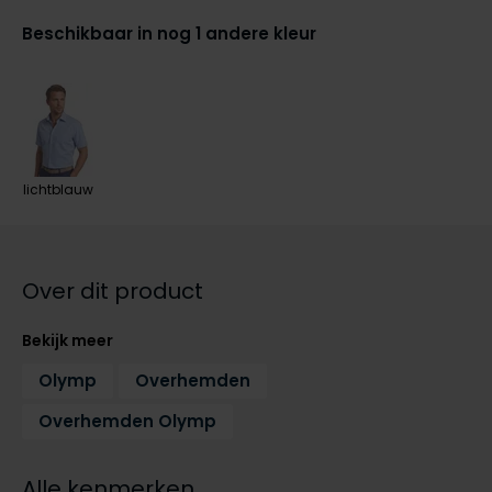
Tommy Hilfiger
Tommy Hilfiger
Beschikbaar in nog 1 andere kleur
Giorgio
Vanguard
Vanguard
Lange maten
John Miller
Overhemden extra lang
La Boucle
lichtblauw
Lacoste
Ledub
Over dit product
Lindenmann
Mac
Bekijk meer
Mc Alson
Olymp
Overhemden
Meyer
Overhemden Olymp
New Zealand
North 84
Alle kenmerken