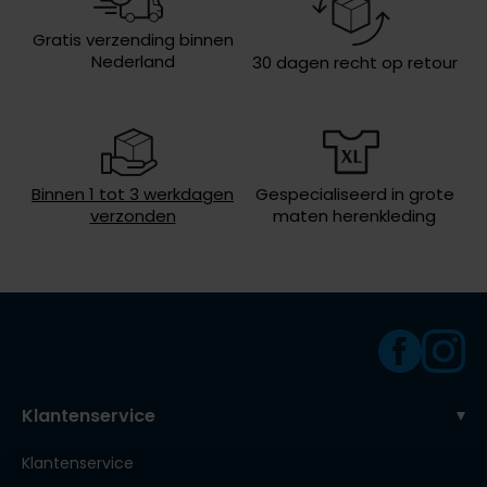
Roy Robson
Wasvoorschriften
40°C was, toegestaan voor de
Gratis verzending binnen
droger, strijken op lage temperatuur,
Nederland
30 dagen recht op retour
niet chemisch reinigen
Schiesser
Secrid
Slater
Binnen 1 tot 3 werkdagen
Gespecialiseerd in grote
verzonden
maten herenkleding
State of Art
Superdry
Thomas Maine
Tommy Hilfiger
Tramarossa
Klantenservice
Vanguard
Klantenservice