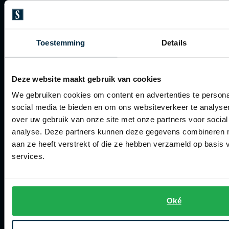
Veelgestelde vragen
Bestellen
Toestemming
Details
Betalen
Verzenden
Deze website maakt gebruik van cookies
Retourneren
We gebruiken cookies om content en advertenties te persona
Klachtenafhandeling
social media te bieden en om ons websiteverkeer te analyse
over uw gebruik van onze site met onze partners voor social
Actievoorwaarden
analyse. Deze partners kunnen deze gegevens combineren me
Artikelonderhoud
aan ze heeft verstrekt of die ze hebben verzameld op basis
services.
Winkel
Winkel
Oké
Openingstijden
Contact winkel