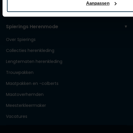
Aanpassen
Contact webshop
Spierings Herenmode
Over Spierings
Collecties herenkleding
Lengtematen herenkleding
Trouwpakken
Maatpakken en -colberts
Maatoverhemden
Meesterkleermaker
Vacatures