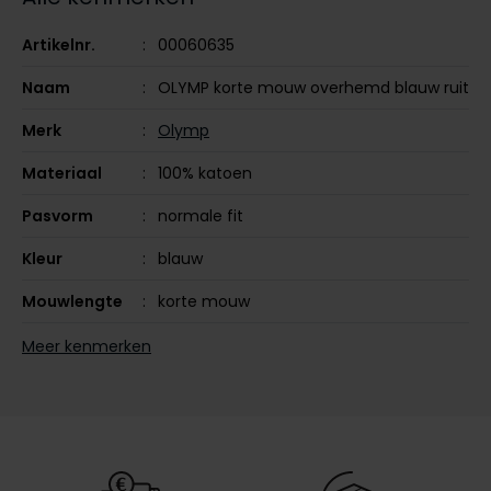
Olymp
Artikelnr.
00060635
Naam
OLYMP korte mouw overhemd blauw ruit
People of Shibuya
Merk
Olymp
PME Legend
Materiaal
100% katoen
Pierre Cardin
Pasvorm
normale fit
Polo Ralph Lauren
Kleur
blauw
Portofino
Mouwlengte
korte mouw
Profuomo
Leveranciers
339012-19
Meer kenmerken
R2
nr.
Rehab
Design
geruit
Replay
Boord
semi-wide spread boord
Reset
Borstzak
een borstzak