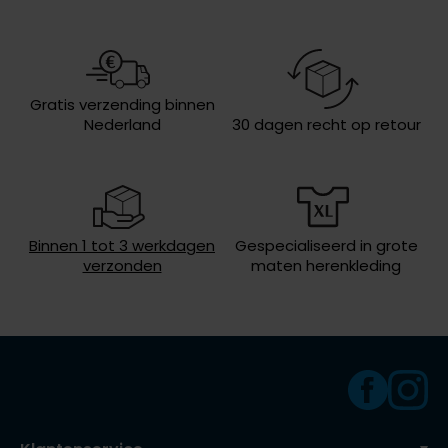
Olymp
Sluiting
3 knoops
Eigenschappen
pique
Wasvoorschriften
speciaal wasprogamma 30°C, niet in
Gratis verzending binnen
People of Shibuya
de droger, strijken op lage
Nederland
30 dagen recht op retour
temperatuur
PME Legend
Pierre Cardin
Polo Ralph Lauren
Binnen 1 tot 3 werkdagen
Gespecialiseerd in grote
Portofino
verzonden
maten herenkleding
Profuomo
R2
Rehab
Replay
Reset