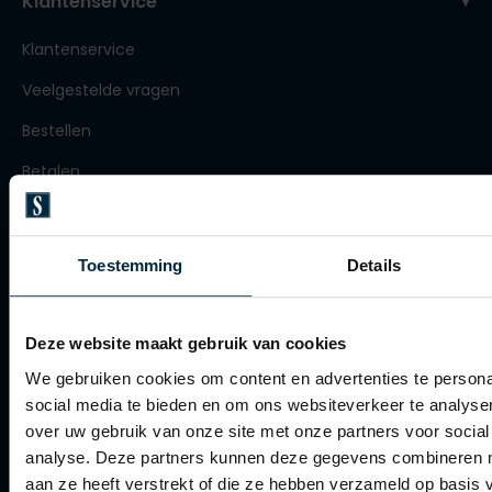
Klantenservice
Roy Robson
Klantenservice
Veelgestelde vragen
Schiesser
Bestellen
Secrid
Betalen
Slater
Verzenden
State of Art
Retourneren
Superdry
Toestemming
Details
Klachtenafhandeling
Thomas Maine
Actievoorwaarden
Tommy Hilfiger
Deze website maakt gebruik van cookies
Artikelonderhoud
We gebruiken cookies om content en advertenties te persona
Tramarossa
social media te bieden en om ons websiteverkeer te analyse
Vanguard
over uw gebruik van onze site met onze partners voor social
Winkel
analyse. Deze partners kunnen deze gegevens combineren me
Winkel
aan ze heeft verstrekt of die ze hebben verzameld op basis