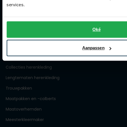
services.
Openingstijden
Contact winkel
Contact webshop
Oké
Spierings Herenmode
Aanpassen
Over Spierings
Collecties herenkleding
Lengtematen herenkleding
Trouwpakken
Maatpakken en -colberts
Maatoverhemden
Meesterkleermaker