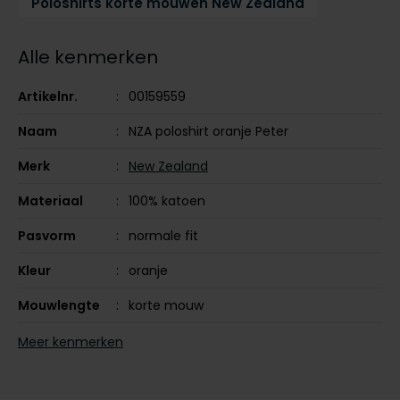
Poloshirts korte mouwen New Zealand
Tommy Hilfiger
Tommy Hilfiger
Giorgio
Vanguard
Vanguard
Alle kenmerken
Lange maten
Artikelnr.
00159559
John Miller
Overhemden extra lang
Naam
NZA poloshirt oranje Peter
La Boucle
Merk
New Zealand
Lacoste
Materiaal
100% katoen
Ledub
Lindenmann
Pasvorm
normale fit
Mac
Kleur
oranje
Mc Alson
Mouwlengte
korte mouw
Meyer
Leveranciers
25CN150-1316
Meer kenmerken
nr.
New Zealand
Design
effen
North 84