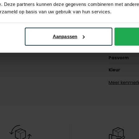
e. Deze partners kunnen deze gegevens combineren met andere i
Naam
Meyer
erzameld op basis van uw gebruik van hun services.
Merk
Lijn
Aanpassen
Materiaal
Pasvorm
Kleur
Leveranciers
Meer kenmer
nr.
Design
Omslag
Eigenschapp