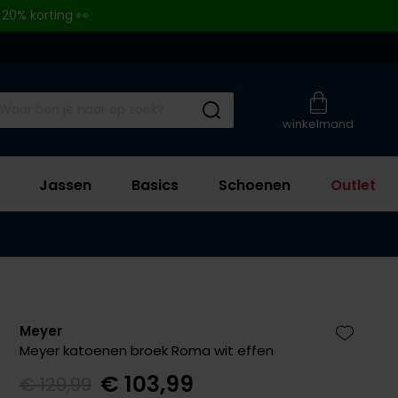
 20% korting 👀
Submit search
winkelmand
Jassen
Basics
Schoenen
Outlet
Meyer
Zet bij 
Meyer katoenen broek Roma wit effen
€ 103,99
€ 129,99