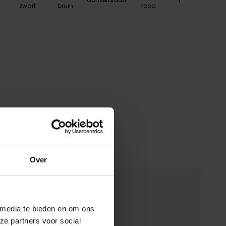
zwart
bruin
rood
Over
merken
 media te bieden en om ons
00148534
ze partners voor social