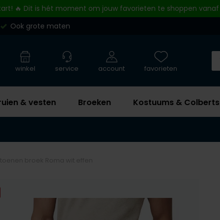
tart! 🔥 Dit is hét moment om jouw favorieten te shoppen vanaf
Ook grote maten
winkel
service
account
favorieten
ruien & vesten
Broeken
Kostuums & Colberts
toenen broek Roma wit effen