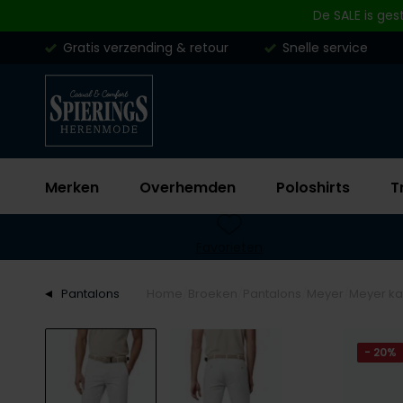
Skip to content
De SALE is ges
Gratis verzending & retour
Snelle service
Merken
Overhemden
Poloshirts
T
Favorieten
Pantalons
Home
Broeken
Pantalons
Meyer
Meyer ka
- 20%