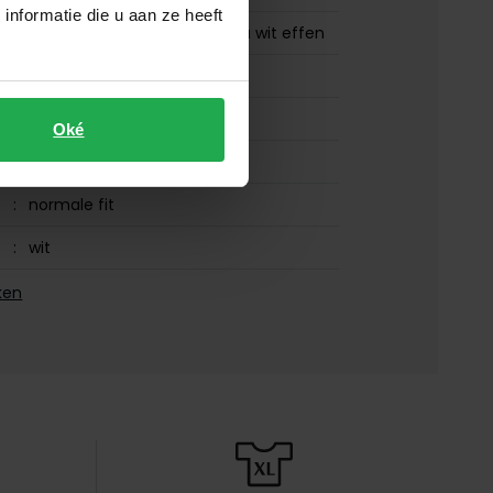
nformatie die u aan ze heeft
Meyer katoenen broek Roma wit effen
Meyer
Meyer Roma
Oké
98% katoen en 2% elastaan
normale fit
wit
ROMA 9-316-40
ken
effen
zonder omslag
en
Stretch