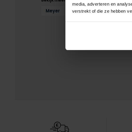
media, adverteren en analys
Meyer
Pantalons
Pantalons 
verstrekt of die ze hebben v