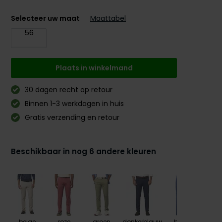
Selecteer uw maat
Maattabel
56
Plaats in winkelmand
30 dagen recht op retour
Binnen 1-3 werkdagen in huis
Gratis verzending en retour
Beschikbaar in nog 6 andere kleuren
beige
roze
groen
donkerblauw
blauw
bru