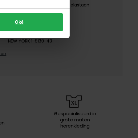
90% katoen, 7% kapok en 3% elastaan
normale fit
Oké
camel
NEW YORK 1-8130-43
ken
flatfront model
effen
zonder omslag
iften
speciaal wasprogamma 30°C,
toegestaan voor de droger, strijken
op lage temperatuur, chemish
reinigen
Gespecialiseerd in
grote maten
en
herenkleding