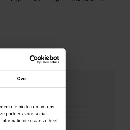
Over
merken
00160711
 media te bieden en om ons
Meyer pantalon katoen bruin
ze partners voor social
nformatie die u aan ze heeft
Meyer