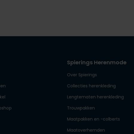
Spierings Herenmode
Over Spierings
den
Collecties herenkleding
kel
Lengtematen herenkleding
bshop
Trouwpakken
Maatpakken en -colberts
Maatoverhemden