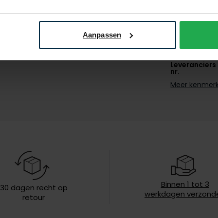
Materiaal
Pasvorm
Aanpassen
Kleur
Leveranciers
nr.
Meer kenmer
Model
Design
Omslag
Wasvoorschr
Binnen 1 tot 3
30 dagen recht op
werkdagen verzond
retour