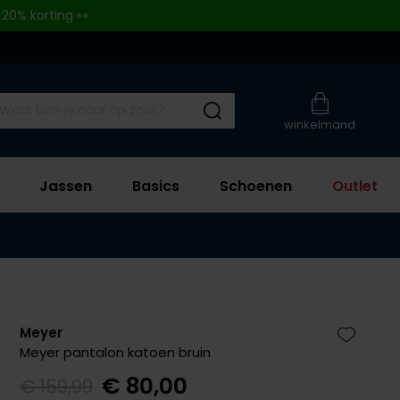
 20% korting 👀
Submit search
winkelmand
Jassen
Basics
Schoenen
Outlet
Meyer
Zet bij 
Meyer pantalon katoen bruin
€ 80,00
€ 159,99