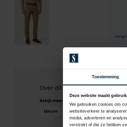
Vergr
Toestemming
Over dit product
Deze website maakt gebruik
Bekijk meer
We gebruiken cookies om cont
Meyer
Pantalons
Pantalons 
websiteverkeer te analyseren
media, adverteren en analys
verstrekt of die ze hebben v