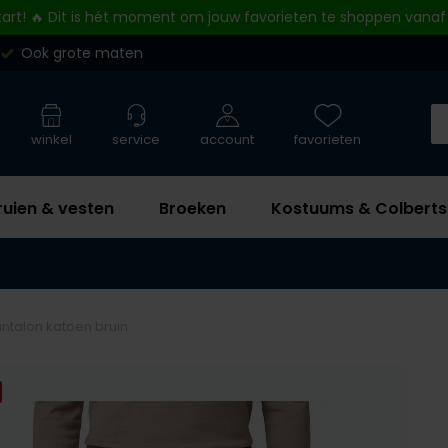
tart! 🔥 Dit is hét moment om jouw favorieten te shoppen vanaf
Ook grote maten
winkel
service
account
favorieten
ruien & vesten
Broeken
Kostuums & Colberts
ntalon katoen bruin