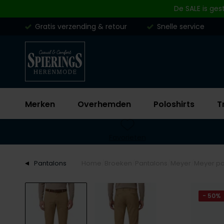
Skip to content
De SALE is ges
Gratis verzending & retour
Snelle service
Merken
Overhemden
Poloshirts
T
Favorieten
Pantalons
Home
Broeken
Pantalons
Meyer
Meyer pa
- 50%