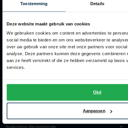
Toestemming
Details
Verzenden
Retourneren
Deze website maakt gebruik van cookies
Klachtenafhandeling
We gebruiken cookies om content en advertenties te persona
social media te bieden en om ons websiteverkeer te analyse
Actievoorwaarden
over uw gebruik van onze site met onze partners voor social
Artikelonderhoud
analyse. Deze partners kunnen deze gegevens combineren me
aan ze heeft verstrekt of die ze hebben verzameld op basis
Winkel
services.
Winkel
Openingstijden
Oké
Contact winkel
Aanpassen
Contact webshop
Spierings Herenmode