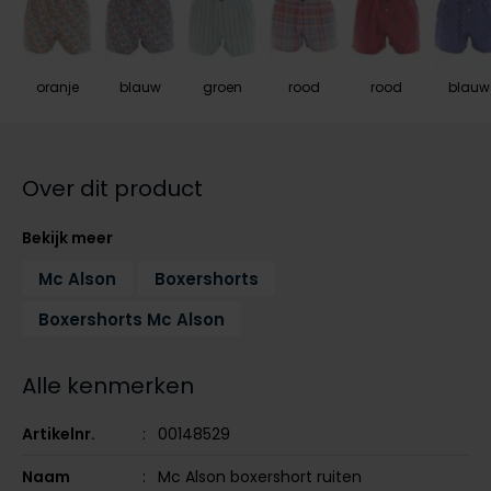
Tommy Hilfiger
Tommy Hilfiger
Giorgio
Vanguard
Vanguard
oranje
blauw
groen
rood
rood
blauw
Lange maten
John Miller
Overhemden extra lang
La Boucle
Over dit product
Lacoste
Bekijk meer
Ledub
Mc Alson
Boxershorts
Lindenmann
Boxershorts Mc Alson
Mac
Mc Alson
Alle kenmerken
Meyer
Artikelnr.
00148529
New Zealand
Naam
Mc Alson boxershort ruiten
North 84