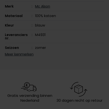
Olymp
Merk
Mc Alson
Materiaal
100% katoen
Kleur
blauw
People of Shibuya
Leveranciers
M4931
PME Legend
nr.
Pierre Cardin
Seizoen
zomer
Polo Ralph Lauren
Meer kenmerken
Design
geruit
Portofino
Profuomo
R2
Rehab
Replay
Gratis verzending binnen
Nederland
30 dagen recht op retour
Reset