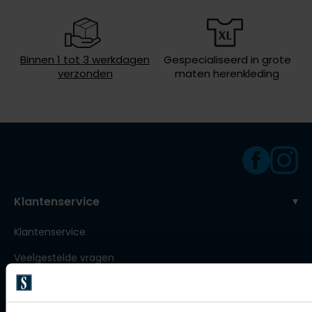
Roy Robson
Binnen 1 tot 3 werkdagen
Gespecialiseerd in grote
Schiesser
verzonden
maten herenkleding
Secrid
Slater
State of Art
Superdry
Thomas Maine
Klantenservice
Tommy Hilfiger
Klantenservice
Tramarossa
Veelgestelde vragen
Vanguard
Bestellen
Betalen