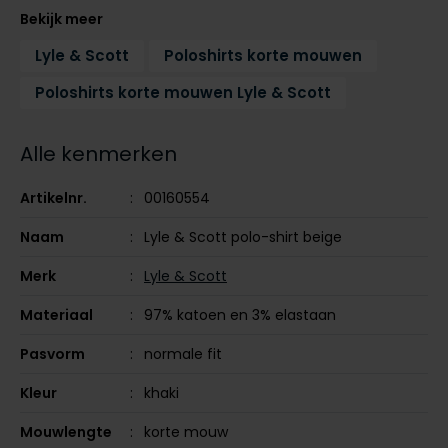
Tommy Hilfiger
Tommy Hilfiger
Bekijk meer
Giorgio
Vanguard
Vanguard
Lyle & Scott
Poloshirts korte mouwen
Poloshirts korte mouwen Lyle & Scott
Lange maten
John Miller
Overhemden extra lang
Alle kenmerken
La Boucle
Lacoste
Artikelnr.
00160554
Ledub
Naam
Lyle & Scott polo-shirt beige
Lindenmann
Merk
Lyle & Scott
Mac
Materiaal
97% katoen en 3% elastaan
Mc Alson
Pasvorm
normale fit
Meyer
Kleur
khaki
New Zealand
Mouwlengte
korte mouw
North 84