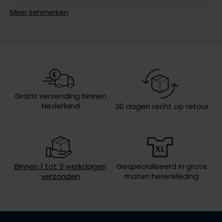
Leveranciers
SP2241V-X999
Olymp
Meer kenmerken
nr.
Design
effen
People of Shibuya
Sluiting
2 knoops
PME Legend
Eigenschappen
pique
Pierre Cardin
Wasvoorschriften
30°C was, niet in de droger, strijken
Gratis verzending binnen
op middelhoge temperatuur, niet
Nederland
30 dagen recht op retour
Polo Ralph Lauren
chemisch reinigen
Portofino
Profuomo
R2
Binnen 1 tot 3 werkdagen
Gespecialiseerd in grote
verzonden
maten herenkleding
Rehab
Replay
Reset