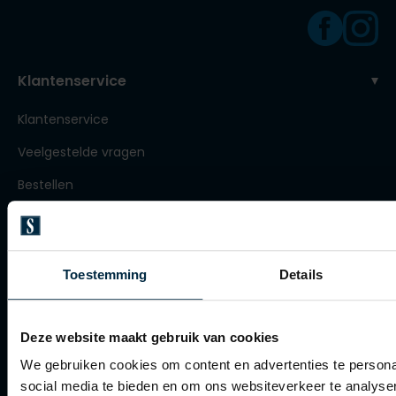
Roy Robson
Klantenservice
Schiesser
Klantenservice
Secrid
Slater
Veelgestelde vragen
State of Art
Bestellen
Superdry
Betalen
Thomas Maine
Verzenden
Tommy Hilfiger
Toestemming
Details
Retourneren
Tramarossa
Klachtenafhandeling
Vanguard
Deze website maakt gebruik van cookies
Actievoorwaarden
We gebruiken cookies om content en advertenties te persona
Artikelonderhoud
social media te bieden en om ons websiteverkeer te analyse