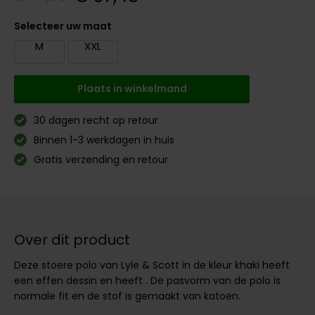
Digel
Gant
PME Legend
Polo Ralph Lauren
PME Legend
Vanguard
Slater
Giordano
Selecteer uw maat
Eden Valley
Giordano
Polo Ralph Lauren
Portofino
Pierre Cardin
Tommy Hilfiger
John Miller
M
XXL
Lange maten
Portofino
Profuomo
Polo Ralph Lauren
Ledub
Jassen voor lange mannen
Lange maten
Plaats in winkelmand
Elvine
Profuomo
State of Art
Replay
Mac
John Miller
Extra lange T-shirts
Eton
State of Art
Superdry
Superdry
New Zealand
30 dagen recht op retour
Ledub
Binnen 1-3 werkdagen in huis
Falke
Superdry
Thomas Maine
Tramarossa
Polo Ralph Lauren
New Zealand
Gratis verzending en retour
Floris van Bommel
Tommy Hilfiger
Tommy Hilfiger
Vanguard
Pierre Cardin
Olymp
Fred Perry
Vanguard
Vanguard
PME Legend
Lange maten
Gant
Polo Ralph Lauren
Extra lange broeken
Profuomo
Lange maten
Lange maten
Over dit product
Gardeur
Profuomo
Poloshirts extra lang
Truien voor lange mannen
Extra lange jeans
R2
Genti
Deze stoere polo van Lyle & Scott in de kleur khaki heeft
R2
Lange T-shirts
State of Art
een effen dessin en heeft . De pasvorm van de polo is
Gentiluomo
normale fit en de stof is gemaakt van katoen.
State of Art
Superdry
Giordano