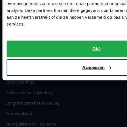
over uw gebruik van onze site met onze partners voor social
Winkel
analyse. Deze partners kunnen deze gegevens combineren me
aan ze heeft verstrekt of die ze hebben verzameld op basis
Winkel
services.
Openingstijden
Contact winkel
Oké
Contact webshop
Aanpassen
Spierings Herenmode
Over Spierings
Collecties herenkleding
Lengtematen herenkleding
Trouwpakken
Maatpakken en -colberts