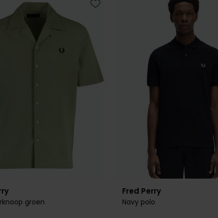
Toevoegen aan favorieten
rry
Fred Perry
rknoop groen
Navy polo