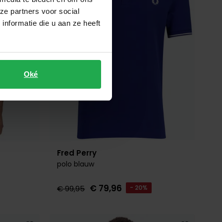
ze partners voor social
nformatie die u aan ze heeft
Oké
Fred Perry
polo blauw
€ 79,96
€ 99,95
- 20%