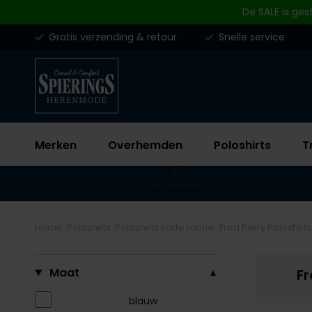
Skip to content
De SALE is ges
Gratis verzending & retour
Snelle service
Merken
Overhemden
Poloshirts
T
Favorieten
Home
Poloshirts
Poloshirts korte mouw
Fred Perry Poloshir
Filteren op
Maat
Fr
blauw