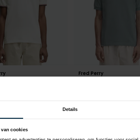
rry
Fred Perry
ed polo wit
poloshirt korte mouw groen
€ 71,96
€ 44,98
- 20%
€ 89,95
- 50%
Details
Toevoegen aan favorieten
 van cookies
ent en advertenties te personaliseren, om functies voor social