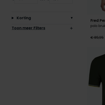
Minimum value input
Maximum value input
Korting
Fred Pe
polo bru
Toon meer Filters
€ 89,95