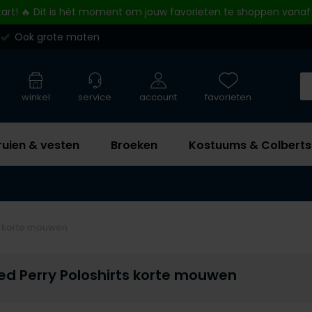
tart! 🔥 Dit is hét moment om jouw favorieten te shoppen vanaf
Ook grote maten
winkel
service
account
favorieten
ruien & vesten
Broeken
Kostuums & Colberts
ts korte mouwen
ed Perry Poloshirts korte mouwen