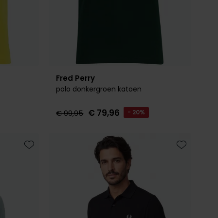
Fred Perry
polo donkergroen katoen
€ 79,96
€ 99,95
- 20%
Toevoegen aan favorieten
Toevoegen 