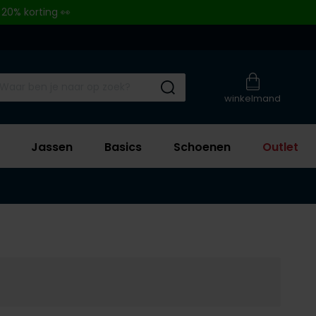
 20% korting 👀
Submit search
winkelmand
Jassen
Basics
Schoenen
Outlet