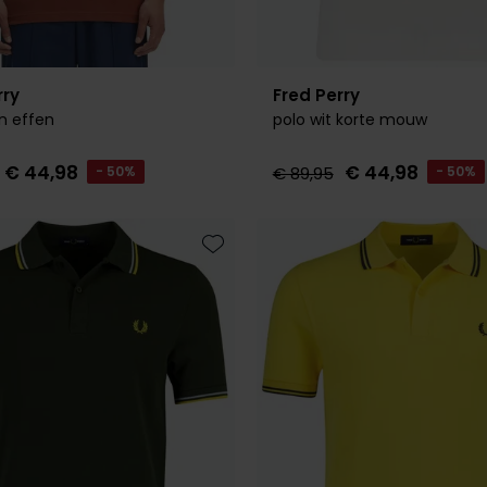
rry
Fred Perry
in effen
polo wit korte mouw
€ 44,98
€ 44,98
- 50%
€ 89,95
- 50%
Toevoegen aan favorieten