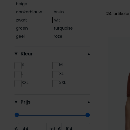
beige
donkerblauw
bruin
24
artikele
zwart
wit
groen
turquoise
geel
roze
Kleur
S
M
L
XL
XXL
3XL
Prijs
Range slider min value
Range slider max value
€
tot
€