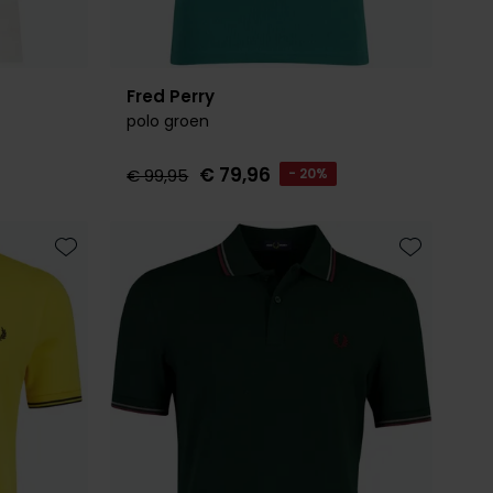
Fred Perry
polo groen
€ 79,96
€ 99,95
- 20%
Toevoegen aan favorieten
Toevoegen 