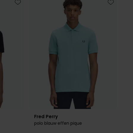
Toevoegen aan favorieten
Toevoegen 
Fred Perry
polo blauw effen pique