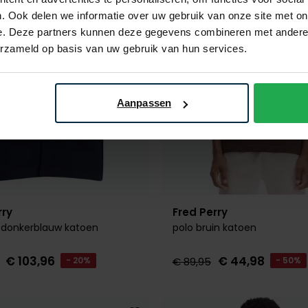
. Ook delen we informatie over uw gebruik van onze site met on
e. Deze partners kunnen deze gegevens combineren met andere i
erzameld op basis van uw gebruik van hun services.
Aanpassen
rry
Fred Perry
t donkerblauw katoen
polo bruin katoen
€ 103,96
€ 44,98
- 20%
€ 89,95
- 50%