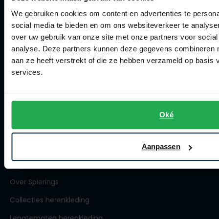
Actievoorwaarden
We gebruiken cookies om content en advertenties te persona
social media te bieden en om ons websiteverkeer te analyse
Artikelonderhoud
over uw gebruik van onze site met onze partners voor social
analyse. Deze partners kunnen deze gegevens combineren me
Winkel
aan ze heeft verstrekt of die ze hebben verzameld op basis
services.
Winkel
Openingstijden
Oké
Contact winkel
Contact webshop
Aanpassen
Spierings Herenmode
Over Spierings
Collecties herenkleding
Lengtematen herenkleding