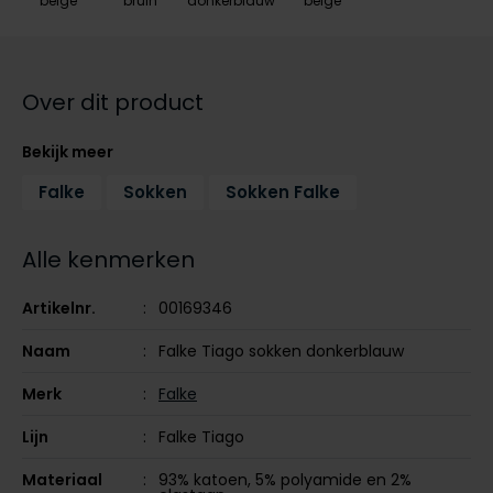
beige
bruin
donkerblauw
beige
Tommy Hilfiger
Tommy Hilfiger
Giorgio
Vanguard
Vanguard
Over dit product
Lange maten
John Miller
Bekijk meer
Overhemden extra lang
La Boucle
Falke
Sokken
Sokken Falke
Lacoste
Ledub
Alle kenmerken
Lindenmann
Artikelnr.
00169346
Mac
Naam
Falke Tiago sokken donkerblauw
Mc Alson
Merk
Falke
Meyer
Lijn
Falke Tiago
New Zealand
Materiaal
93% katoen, 5% polyamide en 2%
North 84