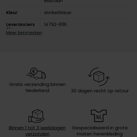
elastaan
Olymp
Kleur
donkerblauw
Leveranciers
14792-6116
nr.
Meer kenmerken
People of Shibuya
Design
effen
PME Legend
Wasvoorschriften
30°C was, niet in de droger, niet
Pierre Cardin
strijken, niet chemisch reinigen
Polo Ralph Lauren
Portofino
Gratis verzending binnen
Profuomo
Nederland
30 dagen recht op retour
R2
Rehab
Replay
Binnen 1 tot 3 werkdagen
Gespecialiseerd in grote
Reset
verzonden
maten herenkleding