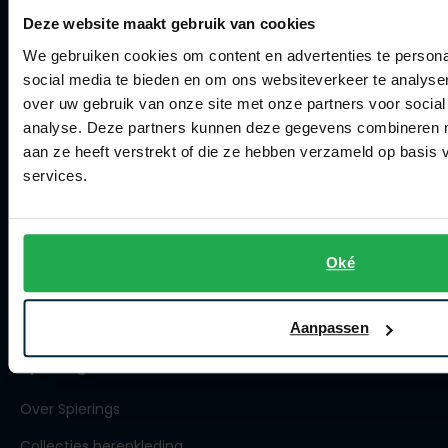
Deze website maakt gebruik van cookies
Klachtenafhandeling
We gebruiken cookies om content en advertenties te persona
Actievoorwaarden
social media te bieden en om ons websiteverkeer te analyse
Artikelonderhoud
over uw gebruik van onze site met onze partners voor social
analyse. Deze partners kunnen deze gegevens combineren me
aan ze heeft verstrekt of die ze hebben verzameld op basis
Winkel
services.
Winkel
Openingstijden
Oké
Contact winkel
Contact webshop
Aanpassen
Spierings Herenmode
Over Spierings
Collecties herenkleding