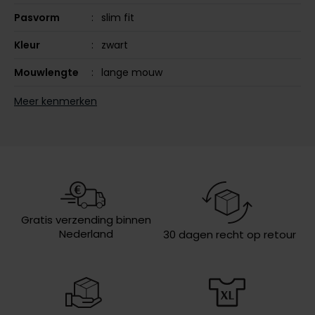
Olymp
Pasvorm
slim fit
Kleur
zwart
Mouwlengte
lange mouw
People of Shibuya
Leveranciers
CSI00429-999
Meer kenmerken
PME Legend
nr.
Pierre Cardin
Design
effen
Polo Ralph Lauren
Boord
semi-wide spread boord
Portofino
Borstzak
geen borstzak
Profuomo
Manchet
enkele manchet
Gratis verzending binnen
R2
Nederland
30 dagen recht op retour
Eigenschappen
Stretch
Rehab
Replay
Reset