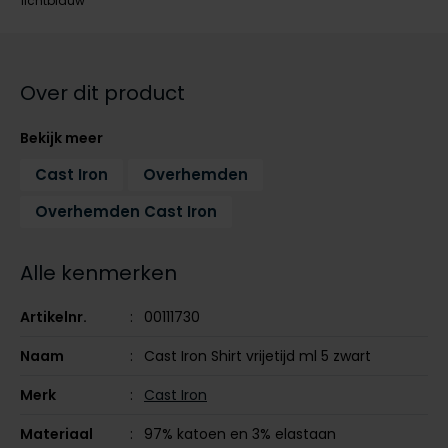
lichtblauw
Tommy Hilfiger
Tommy Hilfiger
Giorgio
Vanguard
Vanguard
Over dit product
Lange maten
John Miller
Bekijk meer
Overhemden extra lang
La Boucle
Cast Iron
Overhemden
Lacoste
Overhemden Cast Iron
Ledub
Lindenmann
Alle kenmerken
Mac
Artikelnr.
00111730
Mc Alson
Naam
Cast Iron Shirt vrijetijd ml 5 zwart
Meyer
Merk
Cast Iron
New Zealand
Materiaal
97% katoen en 3% elastaan
North 84