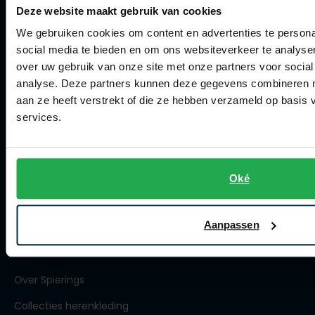
Deze website maakt gebruik van cookies
Klachtenafhandeling
We gebruiken cookies om content en advertenties te persona
Actievoorwaarden
social media te bieden en om ons websiteverkeer te analyse
Artikelonderhoud
over uw gebruik van onze site met onze partners voor social
analyse. Deze partners kunnen deze gegevens combineren me
Winkel
aan ze heeft verstrekt of die ze hebben verzameld op basis
services.
Winkel
Openingstijden
Oké
Contact winkel
Contact webshop
Aanpassen
Spierings Herenmode
Over Spierings
Collecties herenkleding