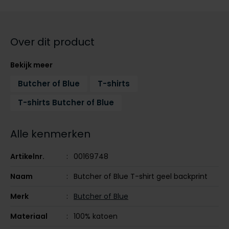
Tommy Hilfiger
Tommy Hilfiger
Giorgio
Vanguard
Vanguard
Over dit product
Lange maten
John Miller
Bekijk meer
Overhemden extra lang
La Boucle
Butcher of Blue
T-shirts
Lacoste
T-shirts Butcher of Blue
Ledub
Alle kenmerken
Lindenmann
Mac
Artikelnr.
00169748
Mc Alson
Naam
Butcher of Blue T-shirt geel backprint
Meyer
Merk
Butcher of Blue
New Zealand
Materiaal
100% katoen
North 84