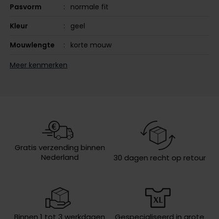
Pasvorm
normale fit
Olymp
Kleur
geel
Mouwlengte
korte mouw
People of Shibuya
Leveranciers
M2613048-407
Meer kenmerken
nr.
PME Legend
Pierre Cardin
Model
ronde hals
Polo Ralph Lauren
Design
backprint
Portofino
Wasvoorschriften
speciaal wasprogamma 30°C, niet in
de droger, strijken op lage
Profuomo
temperatuur, niet chemisch reinigen
Gratis verzending binnen
R2
Nederland
30 dagen recht op retour
Rehab
Replay
Reset
Binnen 1 tot 3 werkdagen
Gespecialiseerd in grote