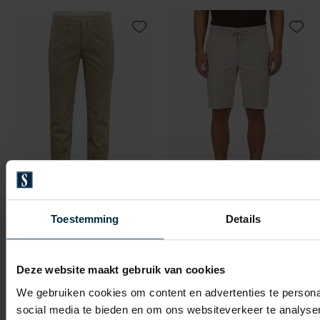
Toevoegen aan favorieten
Toevo
North84
North84
Toestemming
Details
North 84 Luxury Comfort Chino Beige
Noth84 Travel Shorts beige polyester
€ 111,96
€ 87,96
-
-
€ 139,95
€ 109,95
Deze website maakt gebruik van cookies
20%
20%
We gebruiken cookies om content en advertenties te persona
social media te bieden en om ons websiteverkeer te analyse