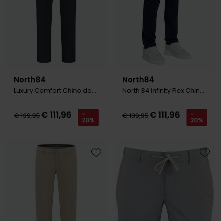
North84
North84
Luxury Comfort Chino donkerblauw
North 84 Infinity Flex Chino Navy
€ 111,96
€ 111,96
-
-
€ 139,95
€ 139,95
20%
20%
Toevoegen aan favorieten
Toevo