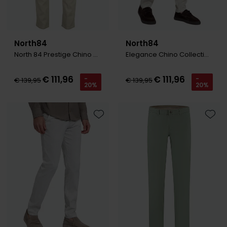
North84
North84
North 84 Prestige Chino beige
Elegance Chino Collection beige
€ 111,96
€ 111,96
-
-
€ 139,95
€ 139,95
20%
20%
Toevoegen aan favorieten
Toevo