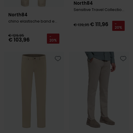
North84
Sensitive Travel Collection Taupe
North84
chino elastische band ecru
€ 111,96
-
€ 139,95
20%
€ 129,95
-
€ 103,96
20%
Toevoegen aan favorieten
Toevo