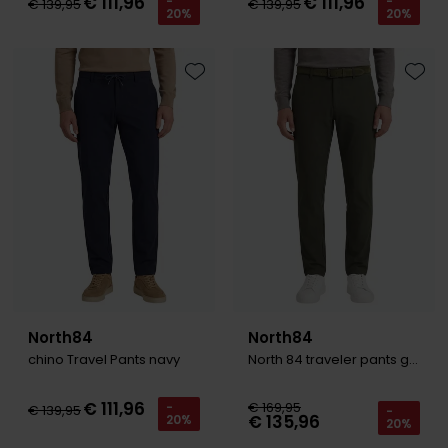
€ 111,96
€ 111,96
-
-
€ 139,95
€ 139,95
20%
20%
Toevoegen aan favorieten
Toevo
North84
North84
chino Travel Pants navy
North 84 traveler pants groen
€ 111,96
€ 169,95
-
€ 139,95
-
€ 135,96
20%
20%