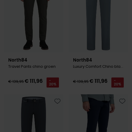
North84
North84
Travel Pants chino groen
Luxury Comfort Chino blauw
€ 111,96
€ 111,96
-
-
€ 139,95
€ 139,95
20%
20%
Toevoegen aan favorieten
Toevo