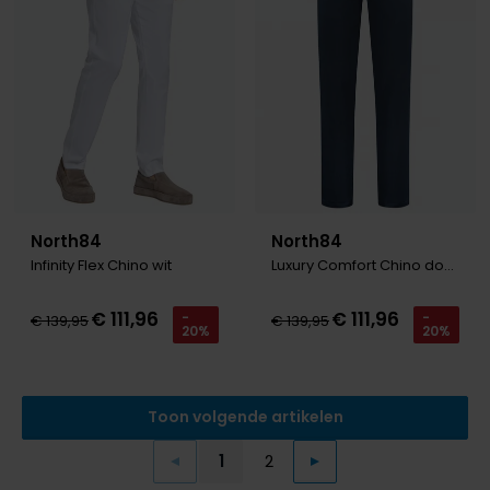
North84
North84
Infinity Flex Chino wit
Luxury Comfort Chino donkerblauw
€ 111,96
€ 111,96
-
-
€ 139,95
€ 139,95
20%
20%
Toon volgende artikelen
1
2
Vorige
Volgende
Current Page
Page