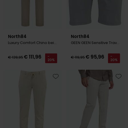
North84
North84
Luxury Comfort Chino beige
GEEN GEEN Sensitive Travel Shorts 0
€ 111,96
€ 95,96
-
-
€ 139,95
€ 119,95
20%
20%
Toevoegen aan favorieten
Toevo