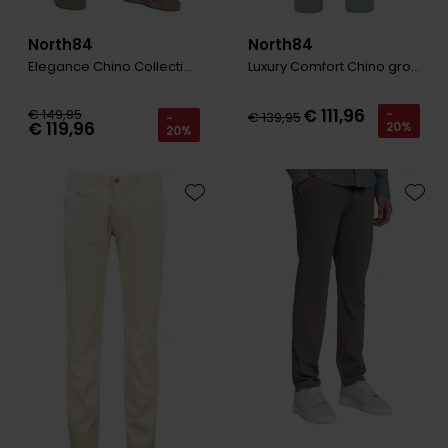
North84
North84
Elegance Chino Collection beige
Luxury Comfort Chino groen
€ 111,96
€ 149,95
-
€ 139,95
-
€ 119,96
20%
20%
Toevoegen aan favorieten
Toevo