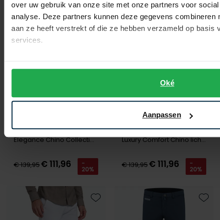
over uw gebruik van onze site met onze partners voor social
Toevoegen aan favorieten
Toevo
analyse. Deze partners kunnen deze gegevens combineren me
aan ze heeft verstrekt of die ze hebben verzameld op basis
services.
Oké
Aanpassen
North84
North84
Elegance Chino Collection grijs
Luxury Comfort Chino lichtblauw
€ 111,96
€ 111,96
-
-
€ 139,95
€ 139,95
20%
20%
Toevoegen aan favorieten
Toevo