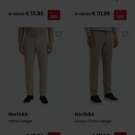
€ 111,96
€ 111,96
-
-
€ 139,95
€ 139,95
20%
20%
Toevoegen aan favorieten
Toevo
North84
North84
chino beige
Luxury Chino beige