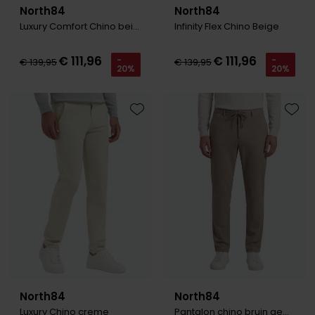
North84
North84
Luxury Comfort Chino beige
Infinity Flex Chino Beige
€ 111,96
€ 111,96
-
-
€ 139,95
€ 139,95
20%
20%
Toevoegen aan favorieten
Toevo
North84
North84
Luxury Chino creme
Pantalon chino bruin gemêleerd katoen, polyester, stretch