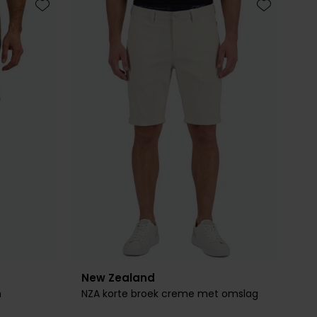
Toevoegen aan favorieten
Toevoegen 
New Zealand
h
NZA korte broek creme met omslag