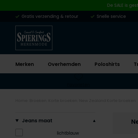
Skip to content
De SALE is ges
Gratis verzending & retour
Snelle service
Merken
Overhemden
Poloshirts
T
Favorieten
Home
Broeken
Korte broeken
New Zealand Korte broeken
Filteren op
Jeans maat
N
lichtblauw