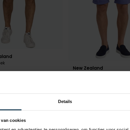
aland
oek
New Zealand
NZA bermuda chino Goodm
€ 50,00
- 50%
effen
€ 40,00
€ 79,99
- 50%
Details
Toevoegen aan favorieten
 van cookies
ent en advertenties te personaliseren, om functies voor social