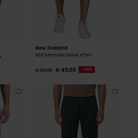
New Zealand
NZA bermuda blauw effen
e
€ 45,00
€ 89,99
- 50%
Toevoegen aan favorieten
Toevoegen 