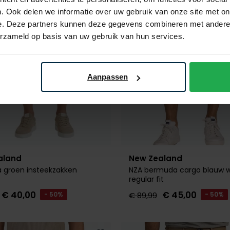
. Ook delen we informatie over uw gebruik van onze site met on
e. Deze partners kunnen deze gegevens combineren met andere i
erzameld op basis van uw gebruik van hun services.
Aanpassen
aland
New Zealand
 groen insteekzakken
NZA bermuda cargo blauw w
regular fit
€ 40,00
€ 45,00
- 50%
€ 89,99
- 50%