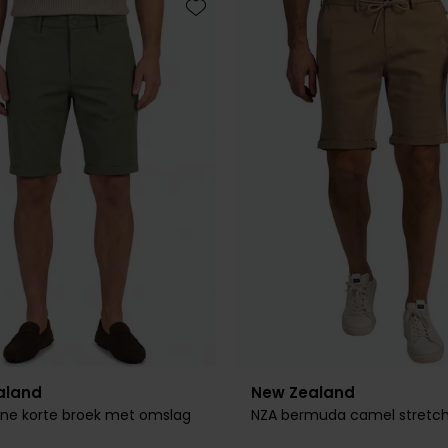
Toevoegen aan favorieten
aland
New Zealand
ne korte broek met omslag
NZA bermuda camel stretc