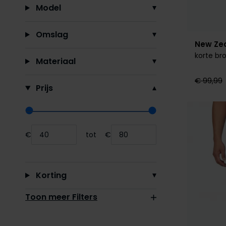
Model
Omslag
New Ze
korte br
Materiaal
€ 99,99
Prijs
Range slider min value
Range slider max value
€
tot
€
Minimum value input
Maximum value input
Korting
Toon meer Filters