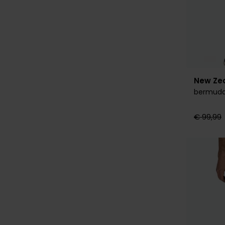
New Ze
bermuda
€ 99,99