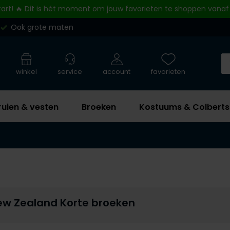
tart! 🔥 Dit is hét moment om jouw favorieten te shoppen vanaf
Ook grote maten
winkel
service
account
favorieten
ruien & vesten
Broeken
Kostuums & Colberts
ew Zealand Korte broeken