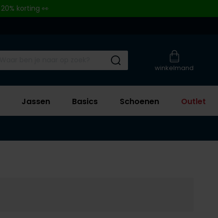
 20% korting 👀
Submit search
winkelmand
Jassen
Basics
Schoenen
Outlet