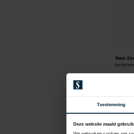
New Ze
korte br
€ 99,99
Toestemming
Deze website maakt gebruik
We gebruiken cookies om cont