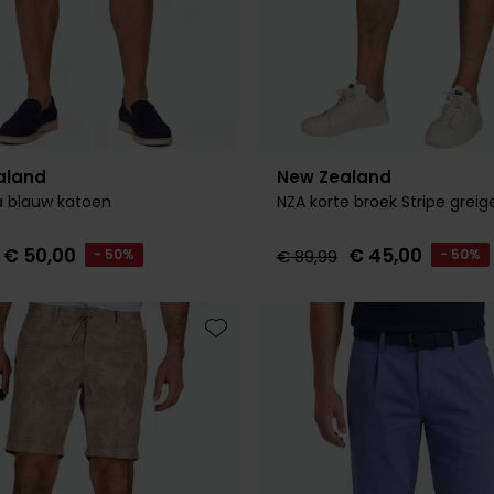
New Zealand
aland
NZA korte broek Stripe greig
 blauw katoen
€ 45,00
€ 50,00
€ 89,99
- 50%
- 50%
Toevoegen aan favorieten