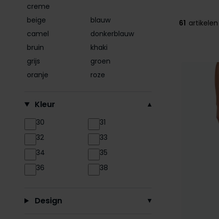
creme
beige
blauw
61
artikelen
camel
donkerblauw
bruin
khaki
grijs
groen
oranje
roze
Kleur
30
31
32
33
34
35
36
38
Design