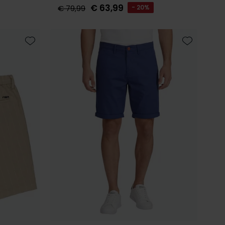
€ 63,99
€ 79,99
- 20%
Toevoegen aan favorieten
Toevoegen 