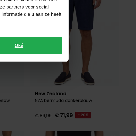
ze partners voor social
nformatie die u aan ze heeft
Oké
New Zealand
illow
NZA bermuda donkerblauw
€ 71,99
€ 89,99
- 20%