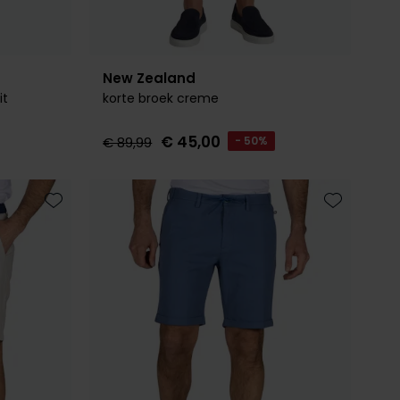
New Zealand
it
korte broek creme
€ 45,00
€ 89,99
- 50%
Toevoegen aan favorieten
Toevoegen 