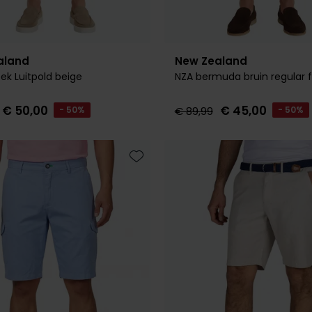
aland
New Zealand
oek Luitpold beige
NZA bermuda bruin regular f
€ 50,00
€ 45,00
- 50%
€ 89,99
- 50%
Toevoegen aan favorieten