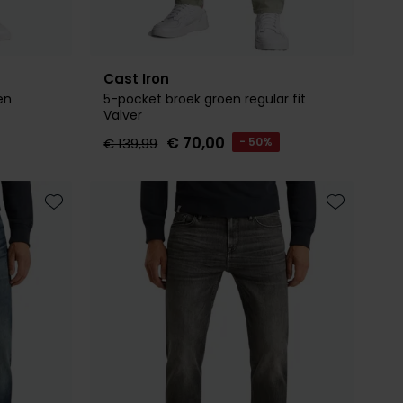
Cast Iron
en
5-pocket broek groen regular fit
Valver
€ 70,00
€ 139,99
- 50%
Toevoegen aan favorieten
Toevoegen 