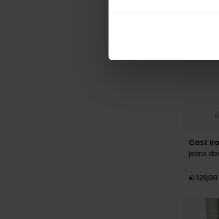
Cast Ir
jeans do
€ 129,99