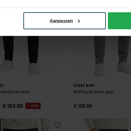
Aanpassen
on
Cast Iron
nkerblauw Riser
Shiftback jeans grijs
€ 103,99
€ 139,99
- 20%