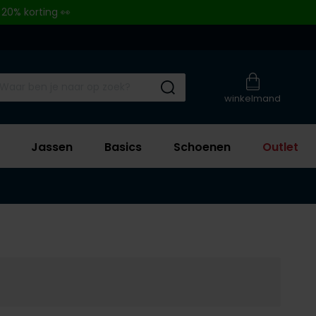
 20% korting 👀
Submit search
winkelmand
Jassen
Basics
Schoenen
Outlet