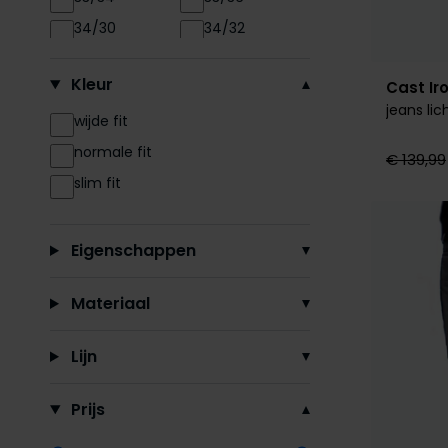
34/30
34/32
34/34
34/36
Kleur
Cast Ir
35/32
35/34
jeans lic
35/36
wijde fit
36/32
36/34
normale fit
36/36
€ 139,99
38/34
slim fit
Eigenschappen
Materiaal
Lijn
Prijs