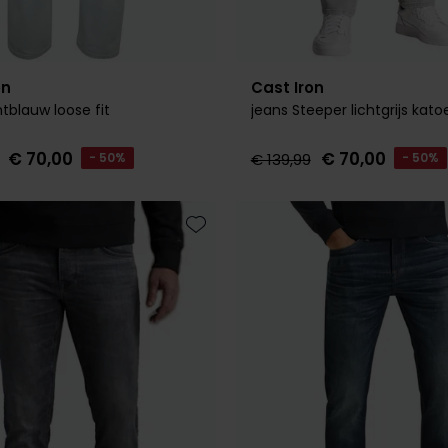
on
Cast Iron
htblauw loose fit
jeans Steeper lichtgrijs kato
€ 70,00
€ 70,00
- 50%
€ 139,99
- 50%
Toevoegen aan favorieten