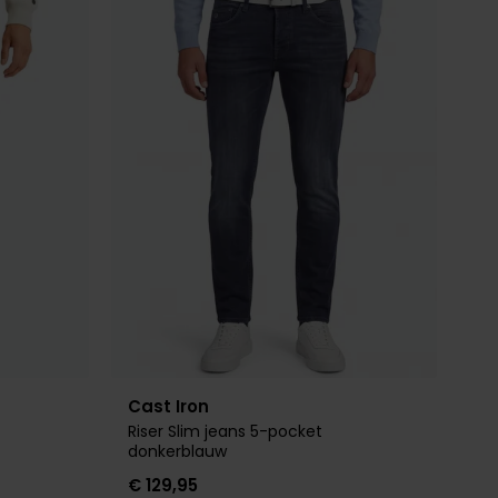
Toevoegen aan favorieten
Toevoegen 
Cast Iron
Riser Slim jeans 5-pocket
donkerblauw
€ 129,95