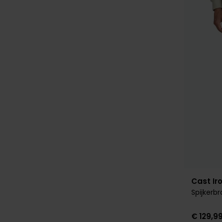
Cast Ir
Spijkerbr
€ 129,9