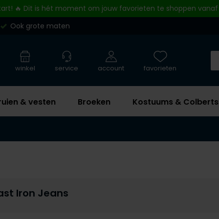
tart! 🔥 Dit is hét moment om jouw favorieten te shoppen vanaf
Ook grote maten
winkel
service
account
favorieten
ruien & vesten
Broeken
Kostuums & Colberts
st Iron Jeans