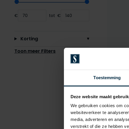
Range slider min value
Range slider max value
€
tot
€
Minimum value input
Maximum value input
Korting
Toon meer Filters
Cast Ir
jeans Rise
Toestemming
€ 129,99
Deze website maakt gebruik
We gebruiken cookies om cont
websiteverkeer te analyseren
media, adverteren en analys
verstrekt of die ze hebben v