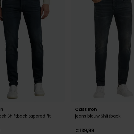
Toevoegen aan favorieten
on
Cast Iron
oek Shiftback tapered fit
jeans blauw Shiftback
9
€ 139,99