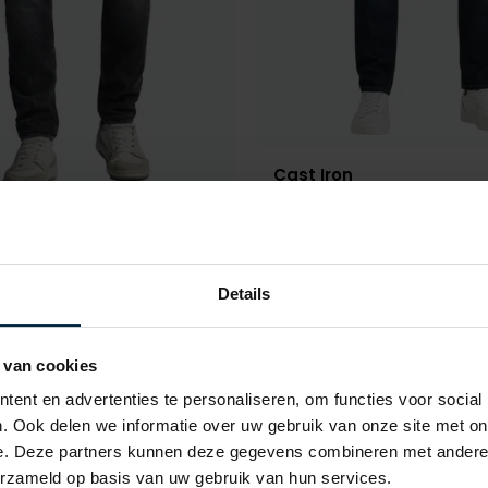
Cast Iron
jeans blauw Valver
on
€ 103,99
€ 129,99
- 20%
r slim fit grijs
Details
€ 103,99
- 20%
 van cookies
ent en advertenties te personaliseren, om functies voor social
Toevoegen aan favorieten
. Ook delen we informatie over uw gebruik van onze site met on
e. Deze partners kunnen deze gegevens combineren met andere i
erzameld op basis van uw gebruik van hun services.