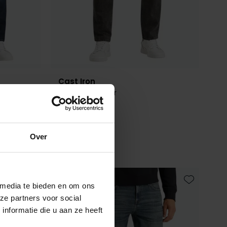
Cast Iron
jeans grijs Valver
€ 139,99
Over
 media te bieden en om ons
Toevoegen aan favorieten
Toevoegen 
ze partners voor social
nformatie die u aan ze heeft