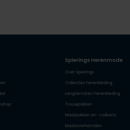
Spierings Herenmode
Over Spierings
den
Collecties herenkleding
kel
Lengtematen herenkleding
bshop
Trouwpakken
Maatpakken en -colberts
Maatoverhemden