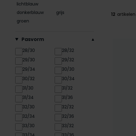
lichtblauw
donkerblauw
grijs
12
artikelen
groen
Pasvorm
28/30
28/32
29/30
29/32
29/34
30/30
30/32
30/34
31/30
31/32
31/34
31/36
32/30
32/32
32/34
32/36
33/30
33/32
33/34
33/36