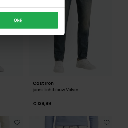
Oké
Cast Iron
jeans lichtblauw Valver
€ 139,99