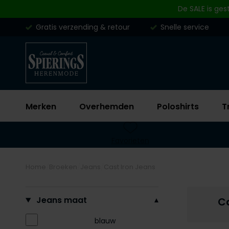
Skip to content
De SALE is ges
Gratis verzending & retour
Snelle service
Merken
Overhemden
Poloshirts
T
Favorieten
Home
Broeken
Jeans
Cast Iron Jeans
Filteren op
Jeans maat
Ca
blauw