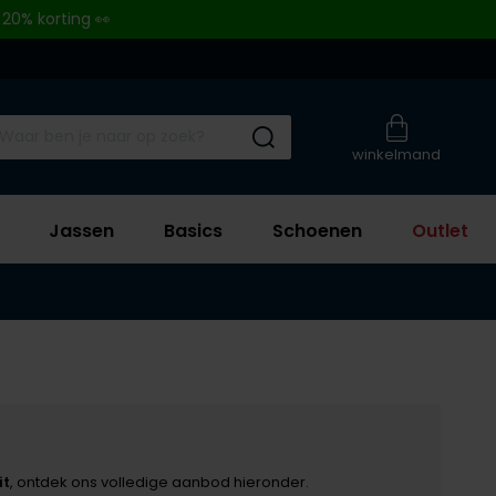
 20% korting 👀
Submit search
winkelmand
Jassen
Basics
Schoenen
Outlet
it
, ontdek ons volledige aanbod hieronder.