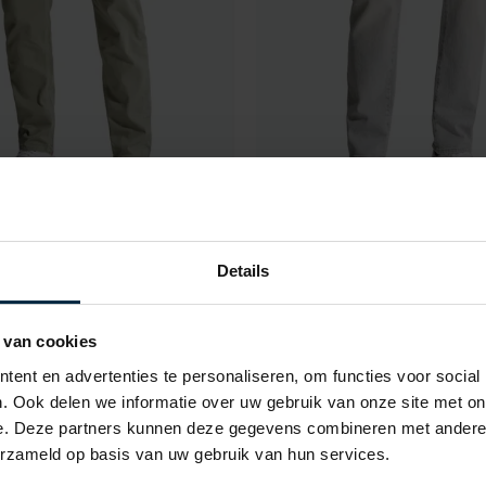
on
Cast Iron
 broek groen regular fit
jeans Steeper lichtgrijs kato
Details
€ 111,99
€ 111,99
- 20%
€ 139,99
- 20%
 van cookies
ent en advertenties te personaliseren, om functies voor social
. Ook delen we informatie over uw gebruik van onze site met on
Toevoegen aan favorieten
e. Deze partners kunnen deze gegevens combineren met andere i
erzameld op basis van uw gebruik van hun services.