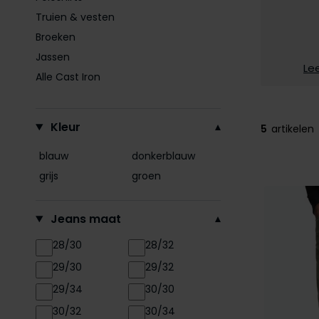
Truien & vesten
Broeken
Jassen
Le
Alle Cast Iron
Filteren op
Kleur
5
artikelen
blauw
donkerblauw
grijs
groen
Jeans maat
28/30
28/32
29/30
29/32
29/34
30/30
30/32
30/34