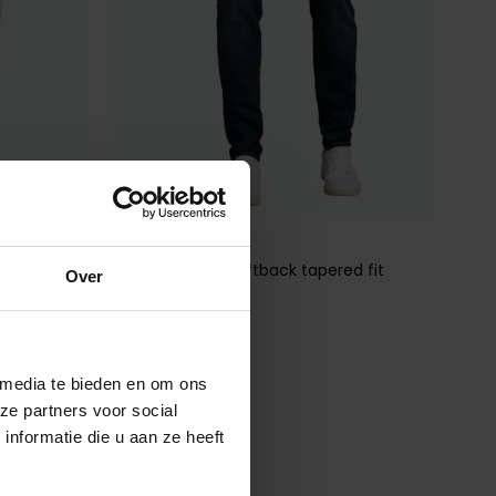
Cast Iron
en
Spijkerbroek Shiftback tapered fit
Over
€ 129,99
 media te bieden en om ons
ze partners voor social
Toevoegen aan favorieten
nformatie die u aan ze heeft