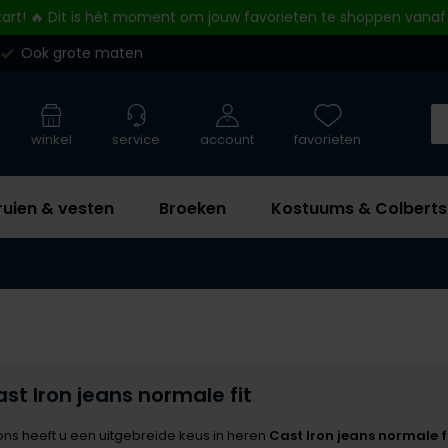
tart! 🔥 Dit is hét moment om jouw favorieten te shoppen vanaf
Ook grote maten
winkel
service
account
favorieten
ruien & vesten
Broeken
Kostuums & Colberts
st Iron jeans normale fit
 ons heeft u een uitgebreide keus in heren
Cast Iron
jeans normale f