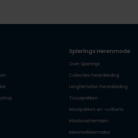
Spierings Herenmode
Over Spierings
den
Collecties herenkleding
kel
Lengtematen herenkleding
bshop
Trouwpakken
Maatpakken en -colberts
Maatoverhemden
Meesterkleermaker