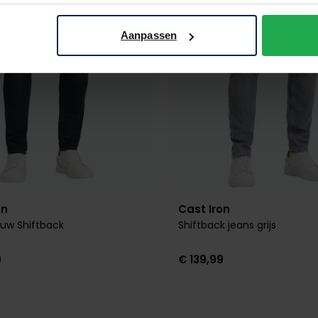
Aanpassen
on
Cast Iron
auw Shiftback
Shiftback jeans grijs
9
€ 139,99