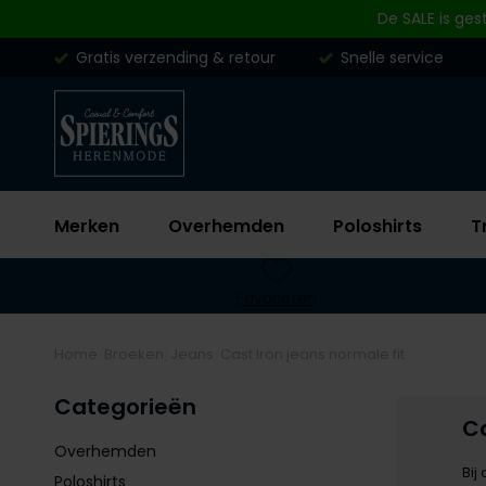
Skip to content
De SALE is ges
Gratis verzending & retour
Snelle service
Merken
Overhemden
Poloshirts
T
Favorieten
Home
Broeken
Jeans
Cast Iron jeans normale fit
Categorieën
Ca
Overhemden
Bij
Poloshirts