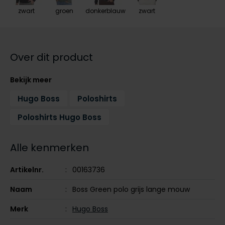
Tommy Hilfiger
Tommy Hilfiger
zwart
groen
donkerblauw
zwart
Giorgio
Vanguard
Vanguard
Lange maten
Over dit product
John Miller
Overhemden extra lang
La Boucle
Bekijk meer
Lacoste
Hugo Boss
Poloshirts
Ledub
Poloshirts Hugo Boss
Lindenmann
Alle kenmerken
Mac
Mc Alson
Artikelnr.
00163736
Meyer
Naam
Boss Green polo grijs lange mouw
New Zealand
Merk
Hugo Boss
North 84