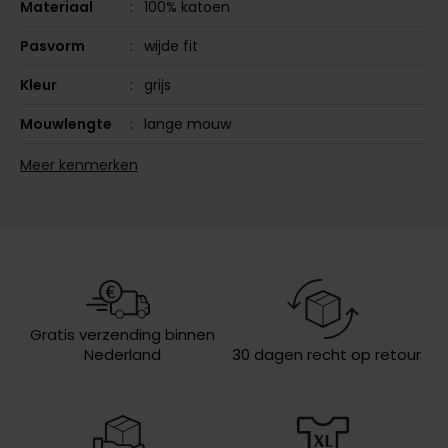
Materiaal
100% katoen
Olymp
Pasvorm
wijde fit
Kleur
grijs
People of Shibuya
Mouwlengte
lange mouw
PME Legend
Leveranciers
50536609-029
Meer kenmerken
nr.
Pierre Cardin
Polo Ralph Lauren
Design
effen
Portofino
Sluiting
3 knoops
Profuomo
Eigenschappen
pique
R2
Wasvoorschriften
30°C was, niet in de droger, strijken
Gratis verzending binnen
op lage temperatuur, niet chemisch
Nederland
30 dagen recht op retour
Rehab
reinigen
Replay
Reset