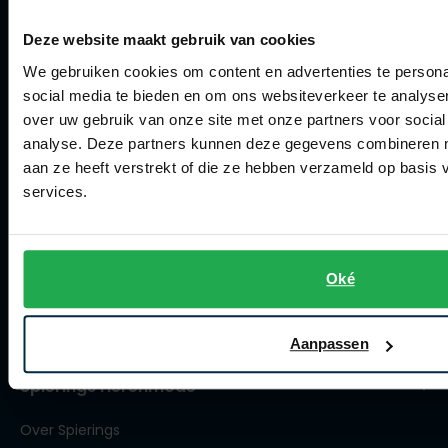
Retourneren
Deze website maakt gebruik van cookies
Klachtenafhandeling
We gebruiken cookies om content en advertenties te persona
Actievoorwaarden
social media te bieden en om ons websiteverkeer te analyse
over uw gebruik van onze site met onze partners voor social
Artikelonderhoud
analyse. Deze partners kunnen deze gegevens combineren me
aan ze heeft verstrekt of die ze hebben verzameld op basis
Winkel
services.
Winkel
Openingstijden
Oké
Contact winkel
Contact webshop
Aanpassen
Spierings Herenmode
Over Spierings