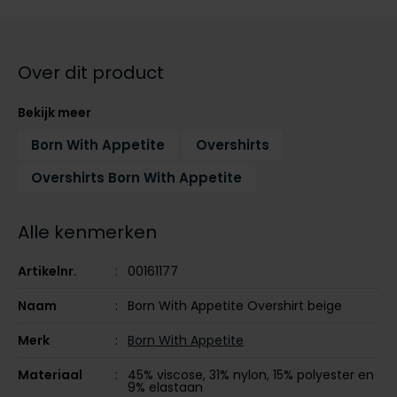
Tommy Hilfiger
Tommy Hilfiger
Giorgio
Vanguard
Vanguard
Over dit product
Lange maten
John Miller
Bekijk meer
Overhemden extra lang
La Boucle
Born With Appetite
Overshirts
Lacoste
Overshirts Born With Appetite
Ledub
Alle kenmerken
Lindenmann
Mac
Artikelnr.
00161177
Mc Alson
Naam
Born With Appetite Overshirt beige
Meyer
Merk
Born With Appetite
New Zealand
Materiaal
45% viscose, 31% nylon, 15% polyester en
North 84
9% elastaan