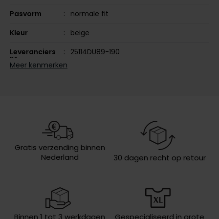
Olymp
Pasvorm
normale fit
Kleur
beige
Leveranciers
25114DU89-190
People of Shibuya
nr.
Meer kenmerken
PME Legend
Design
effen
Pierre Cardin
Wasvoorschriften
niet wassen, niet in de droger, strijken
op lage temperatuur, chemish
Polo Ralph Lauren
reinigen
Portofino
Profuomo
Gratis verzending binnen
R2
Nederland
30 dagen recht op retour
Rehab
Replay
Reset
Binnen 1 tot 3 werkdagen
Gespecialiseerd in grote