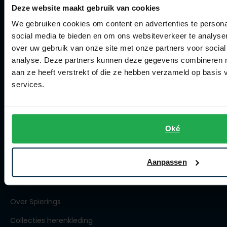
Deze website maakt gebruik van cookies
Klachtenafhandeling
We gebruiken cookies om content en advertenties te persona
Actievoorwaarden
social media te bieden en om ons websiteverkeer te analyse
Artikelonderhoud
over uw gebruik van onze site met onze partners voor social
analyse. Deze partners kunnen deze gegevens combineren me
Winkel
aan ze heeft verstrekt of die ze hebben verzameld op basis
services.
Winkel
Openingstijden
Oké
Contact winkel
Contact webshop
Aanpassen
Spierings Herenmode
Over Spierings
Collecties herenkleding