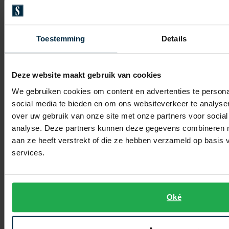
Tresanti
Tresanti
stropdas beige
stropdas ecru
Toestemming
Details
€ 39,95
€ 39,95
Deze website maakt gebruik van cookies
Toevoegen aan favorieten
Toevo
We gebruiken cookies om content en advertenties te persona
social media te bieden en om ons websiteverkeer te analyse
over uw gebruik van onze site met onze partners voor social
analyse. Deze partners kunnen deze gegevens combineren me
aan ze heeft verstrekt of die ze hebben verzameld op basis
services.
Oké
Tresanti
Tresanti
stropdas ecru effen
stropdas rood printje