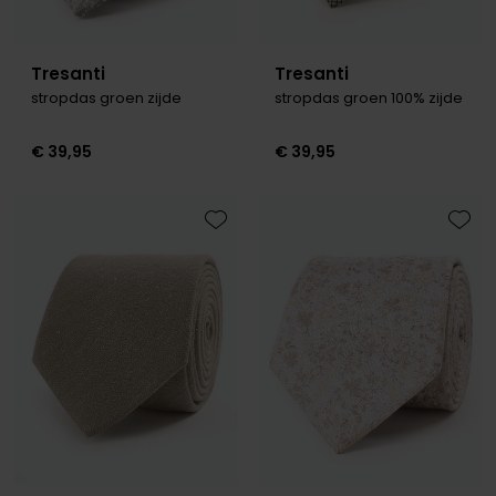
Tresanti
Tresanti
stropdas groen zijde
stropdas groen 100% zijde
€ 39,95
€ 39,95
Toevoegen aan favorieten
Toevo