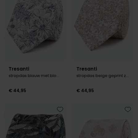
Tresanti
Tresanti
stropdas blauw met bloemen
stropdas beige geprint zijde
€ 44,95
€ 44,95
Toevoegen aan favorieten
Toevo