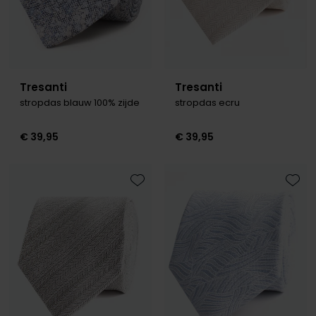
Tresanti
Tresanti
stropdas blauw 100% zijde
stropdas ecru
€ 39,95
€ 39,95
Toevoegen aan favorieten
Toevo