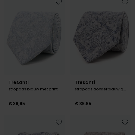
Toevoegen aan favorieten
Toevo
Tresanti
Tresanti
stropdas blauw met print
stropdas donkerblauw geprint
€ 39,95
€ 39,95
Toevoegen aan favorieten
Toevo