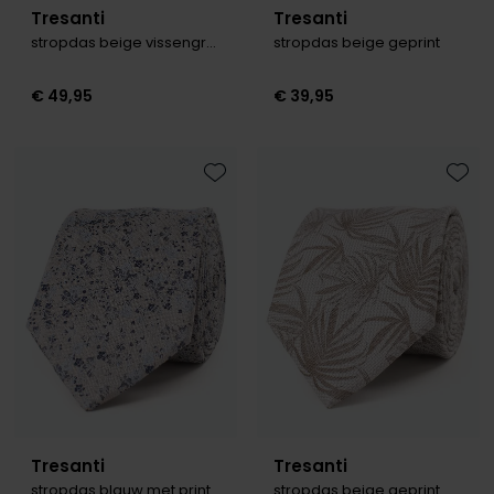
Tresanti
Tresanti
stropdas beige vissengraad patroon
stropdas beige geprint
€ 49,95
€ 39,95
Toevoegen aan favorieten
Toevo
Tresanti
Tresanti
stropdas blauw met print
stropdas beige geprint