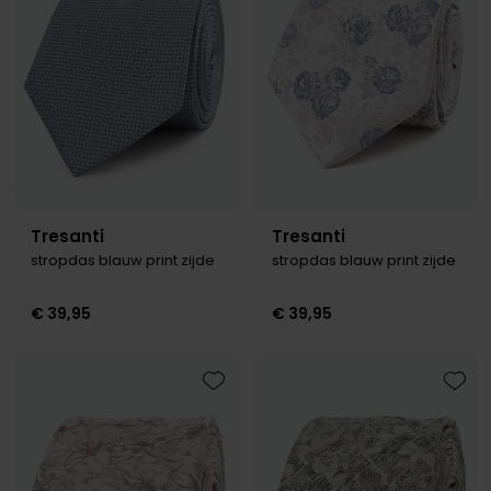
Tommy Hilfiger
Tommy Hilfiger
Giorgio
Vanguard
Vanguard
Lange maten
John Miller
Overhemden extra lang
La Boucle
Lacoste
Tresanti
Tresanti
Ledub
stropdas blauw print zijde
stropdas blauw print zijde
Lindenmann
€ 39,95
€ 39,95
Mac
Mc Alson
Meyer
Toevoegen aan favorieten
Toevo
New Zealand
North 84