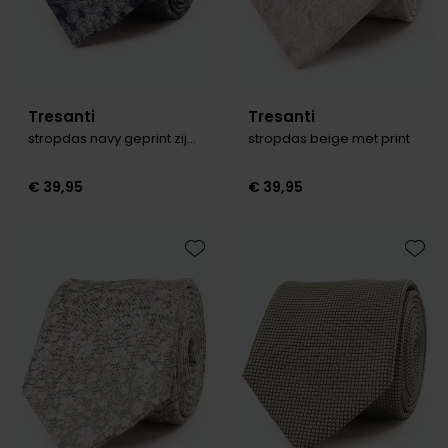
Roy Robson
Schiesser
Tresanti
Tresanti
Secrid
stropdas navy geprint zijde
stropdas beige met print
Slater
€ 39,95
€ 39,95
State of Art
Superdry
Toevoegen aan favorieten
Toevo
Thomas Maine
Tommy Hilfiger
Tramarossa
Vanguard