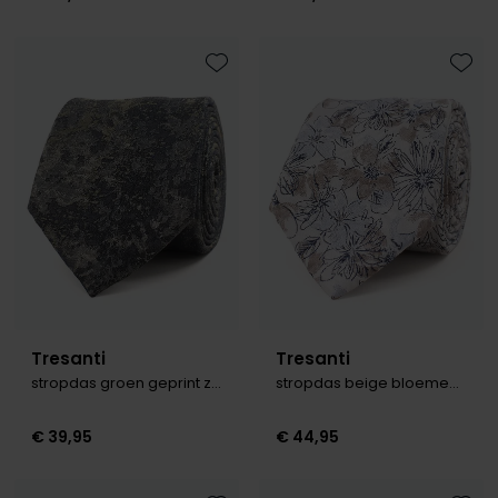
Toevoegen aan favorieten
Toevo
Tresanti
Tresanti
stropdas groen geprint zijde
stropdas beige bloemen printje
€ 39,95
€ 44,95