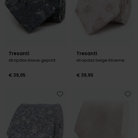
Tresanti
Tresanti
stropdas blauw geprint
stropdas beige bloemen print
€ 39,95
€ 39,95
Toevoegen aan favorieten
Toevo