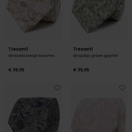
Olymp
People of Shibuya
PME Legend
Tresanti
Tresanti
Pierre Cardin
stropdas beige bloemen print
stropdas groen geprint
Polo Ralph Lauren
€ 39,95
€ 39,95
Portofino
Profuomo
Toevoegen aan favorieten
Toevo
R2
Rehab
Replay
Reset