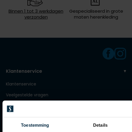
Roy Robson
Binnen 1 tot 3 werkdagen
Gespecialiseerd in grote
verzonden
maten herenkleding
Schiesser
Secrid
Slater
State of Art
Klantenservice
Superdry
Thomas Maine
Klantenservice
Tommy Hilfiger
Veelgestelde vragen
Tramarossa
Bestellen
Vanguard
Betalen
Toestemming
Details
Verzenden