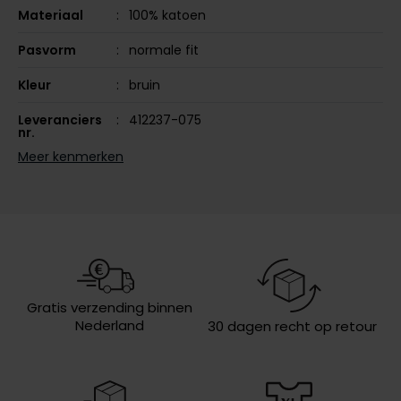
Materiaal
100% katoen
Olymp
Pasvorm
normale fit
Kleur
bruin
People of Shibuya
Leveranciers
412237-075
PME Legend
nr.
Meer kenmerken
Pierre Cardin
Design
effen
Polo Ralph Lauren
Sluiting
rits
Portofino
Profuomo
R2
Gratis verzending binnen
Rehab
Nederland
30 dagen recht op retour
Replay
Reset