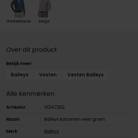
Tommy Hilfiger
Tommy Hilfiger
Giorgio
Vanguard
Vanguard
donkerblauw
beige
Lange maten
John Miller
Overhemden extra lang
La Boucle
Over dit product
Lacoste
Bekijk meer
Ledub
Baileys
Vesten
Vesten Baileys
Lindenmann
Mac
Alle kenmerken
Mc Alson
Artikelnr.
00147262
Meyer
Naam
Baileys katoenen vest groen
New Zealand
Merk
Baileys
North 84