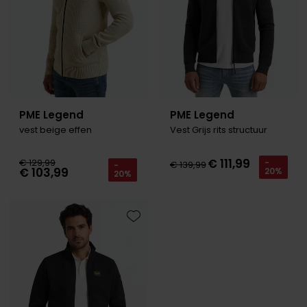
PME Legend
PME Legend
vest beige effen
Vest Grijs rits structuur
€ 111,99
€ 129,99
-
€ 139,99
-
€ 103,99
20%
20%
Toevoegen aan favorieten