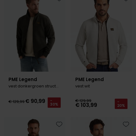
Roy Robson
Toevoegen aan favorieten
Toevo
Schiesser
Secrid
Slater
State of Art
Superdry
PME Legend
PME Legend
Thomas Maine
vest donkergroen structuur
vest wit
Tommy Hilfiger
€ 90,99
€ 129,99
-
€ 129,99
-
€ 103,99
30%
Tramarossa
20%
Vanguard
Toevoegen aan favorieten
Toevo