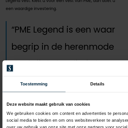
Legend vest. Kiest u voor een vest van PME, dan doet u
een waardige investering.
PME Legend is een waar
begrip in de herenmode
dankzij de kwaliteit, het
vakmanschap en de
Toestemming
Details
toegankelijke stijl.
Deze website maakt gebruik van cookies
We gebruiken cookies om content en advertenties te persona
Dé musthave voor de
social media te bieden en om ons websiteverkeer te analyse
herengarderobe: zo combineert
over uw gebruik van onze site met onze partners voor social