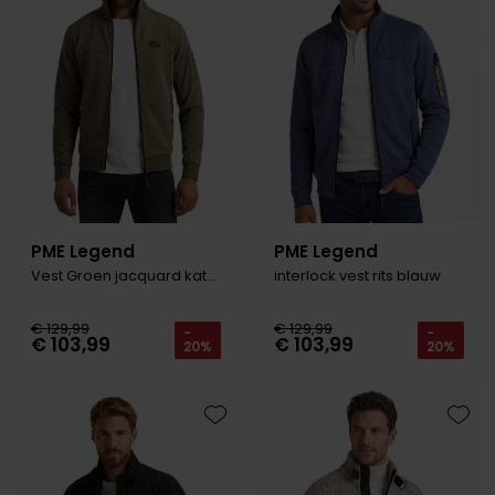
PME Legend
PME Legend
Vest Groen jacquard katoen
interlock vest rits blauw
€ 129,99
€ 129,99
-
-
€ 103,99
€ 103,99
20%
20%
Toevoegen aan favorieten
Toevo