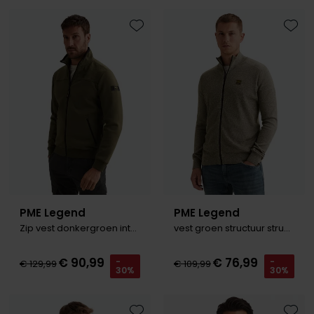
Olymp
Toevoegen aan favorieten
Toevo
People of Shibuya
PME Legend
Pierre Cardin
Polo Ralph Lauren
Portofino
Profuomo
PME Legend
PME Legend
R2
Zip vest donkergroen interlock
vest groen structuur structuur
Rehab
€ 90,99
€ 76,99
-
-
€ 129,99
€ 109,99
30%
30%
Replay
Reset