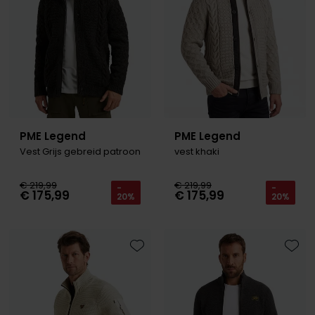
PME Legend
PME Legend
Vest Grijs gebreid patroon
vest khaki
€ 219,99
€ 219,99
-
-
€ 175,99
€ 175,99
20%
20%
Toevoegen aan favorieten
Toevo