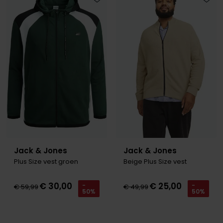
Tommy Hilfiger
Tommy Hilfiger
Toevoegen aan favorieten
Toevo
Giorgio
Vanguard
Vanguard
Lange maten
John Miller
Overhemden extra lang
La Boucle
Lacoste
Ledub
Lindenmann
Mac
Jack & Jones
Jack & Jones
Plus Size vest groen
Beige Plus Size vest
Mc Alson
Meyer
€ 30,00
€ 25,00
-
-
€ 59,99
€ 49,99
50%
50%
New Zealand
North 84