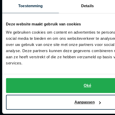
Roy Robson
Actievoorwaarden
Toestemming
Details
Artikelonderhoud
Deze website maakt gebruik van cookies
Schiesser
Winkel
We gebruiken cookies om content en advertenties te persona
Secrid
social media te bieden en om ons websiteverkeer te analyse
Winkel
Slater
over uw gebruik van onze site met onze partners voor social
Openingstijden
analyse. Deze partners kunnen deze gegevens combineren me
State of Art
aan ze heeft verstrekt of die ze hebben verzameld op basis
Contact winkel
Superdry
services.
Contact webshop
Thomas Maine
Tommy Hilfiger
Spierings Herenmode
Oké
Tramarossa
Over Spierings
Vanguard
Collecties herenkleding
Aanpassen
Lengtematen herenkleding