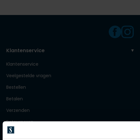
Olymp
People of Shibuya
PME Legend
Klantenservice
Pierre Cardin
Klantenservice
Polo Ralph Lauren
Veelgestelde vragen
Portofino
Bestellen
Profuomo
Betalen
R2
Verzenden
Rehab
Retourneren
Replay
Reset
Klachtenafhandeling