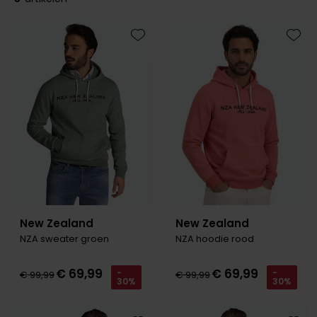
Slim fit overhemden
Aeronautica Militare
Aeronautica Militare
BOSS
Bugatti
Merken
Born with Appetite
Pyjama's
Schoenen
Normale fit overhemden
Baileys
A Fish Named Fred
Alberto
Born with appetite
Camel Active
Brax
Badjassen
Polo Ralph Lauren
Wijde fit overhemden
Blue Industry
Aeronautica Militare
BOSS
Carl Gross
Cast Iron
Toevoegen aan favorieten
Toevo
Merken
Rehab
Strijkvrije overhemden
BOSS
Blue Industry
Brax
Cavallaro
Colmar
A Fish Named Fred
Merken
Tommy Hilfiger
Butcher of Blue
Butcher of Blue
BOSS
Camel Active
Alan Red
Blue Industry
Merken
Camel Active
Cast Iron
Born with Appetite
Cast Iron
BOSS
Brax
Lange maten
A Fish Named Fred
Digel
Elvine
Carl Gross
Cavallaro
Butcher of Blue
Cavallaro
Falke
Carl Gross
Extra grote maten schoenen
Blue Industry
Portofino
Gant
Cast Iron
Diesel
Cast Iron
Diesel
La Boucle
Colmar
BOSS
Roy Robson
New Zealand
Cavallaro
Fred Perry
Cavallaro
Gardeur
Diesel
Butcher of Blue
PME Legend
New Zealand
New Zealand
Colmar
Gant
Gant
Mac
Digel
Lange maten
Cast Iron
Portofino
Lindenmann
NZA sweater groen
NZA hoodie rood
Deal
Gant
Colberts voor lange mannen
Cavallaro
State of Art
Olymp
€ 69,99
€ 69,99
Desoto
Pakken voor lange mannen
-
-
€ 99,99
€ 99,99
30%
30%
Desoto
Lacoste
New Zealand
Meyer
Superdry
Polo Ralph Lauren
Diesel
Eton
New Zealand
PME Legend
New Zealand
Tommy Hilfiger
Profuomo
Gardeur