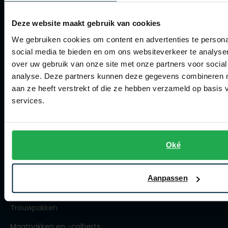
Roy Robson
Winkel
Deze website maakt gebruik van cookies
We gebruiken cookies om content en advertenties te persona
Winkel
Schiesser
social media te bieden en om ons websiteverkeer te analyse
Openingstijden
over uw gebruik van onze site met onze partners voor social
Secrid
analyse. Deze partners kunnen deze gegevens combineren me
Contact winkel
Slater
aan ze heeft verstrekt of die ze hebben verzameld op basis
services.
Contact webshop
State of Art
Superdry
Spierings Herenmode
Thomas Maine
Oké
Over Spierings
Tommy Hilfiger
Collecties herenkleding
Tramarossa
Aanpassen
Lengtematen herenkleding
Vanguard
Trouwpakken
Maatpakken en -colberts