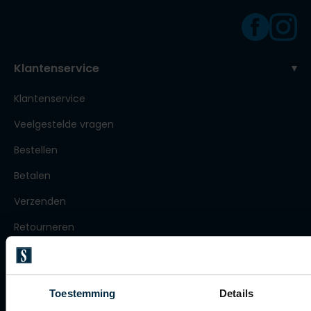
Olymp
Klantenservice
People of Shibuya
Klantenservice
PME Legend
Veelgestelde vragen
Pierre Cardin
Polo Ralph Lauren
Bestellen
Portofino
Betalen
Profuomo
Verzenden
R2
Retourneren
Rehab
Klachtenafhandeling
Replay
Actievoorwaarden
Toestemming
Details
Reset
Artikelonderhoud